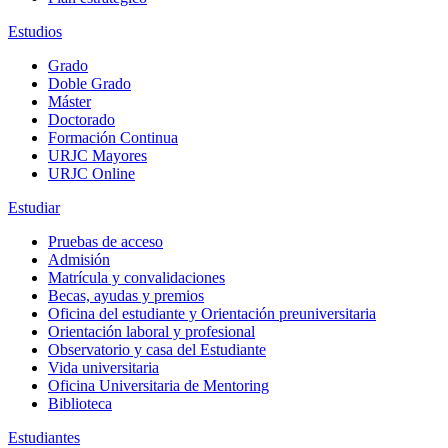
Estudios
Grado
Doble Grado
Máster
Doctorado
Formación Continua
URJC Mayores
URJC Online
Estudiar
Pruebas de acceso
Admisión
Matrícula y convalidaciones
Becas, ayudas y premios
Oficina del estudiante y Orientación preuniversitaria
Orientación laboral y profesional
Observatorio y casa del Estudiante
Vida universitaria
Oficina Universitaria de Mentoring
Biblioteca
Estudiantes