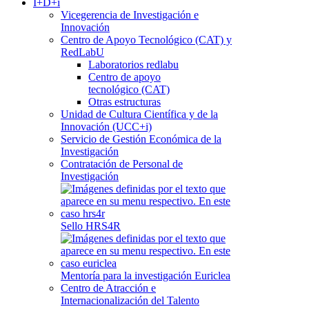
I+D+i
Vicegerencia de Investigación e
Innovación
Centro de Apoyo Tecnológico (CAT) y
RedLabU
Laboratorios redlabu
Centro de apoyo
tecnológico (CAT)
Otras estructuras
Unidad de Cultura Científica y de la
Innovación (UCC+i)
Servicio de Gestión Económica de la
Investigación
Contratación de Personal de
Investigación
Sello HRS4R
Mentoría para la investigación Euriclea
Centro de Atracción e
Internacionalización del Talento