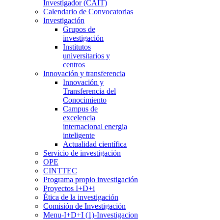
Investigador (CAIT)
Calendario de Convocatorias
Investigación
Grupos de
investigación
Institutos
universitarios y
centros
Innovación y transferencia
Innovación y
Transferencia del
Conocimiento
Campus de
excelencia
internacional energia
inteligente
Actualidad científica
Servicio de investigación
OPE
CINTTEC
Programa propio investigación
Proyectos I+D+i
Ética de la investigación
Comisión de Investigación
Menu-I+D+I (1)-Investigacion