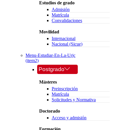
Estudios de grado
Admisión
Matrícula
Convalidaciones
Movilidad
Internacional
Nacional (Sicue)
Menu-Estudiar-En-La-Urjc
(item2)
Postgrado
Másteres
Preinscripción
Matrícula
Solicitudes y Normativa
Doctorado
Acceso y admisión
Formación