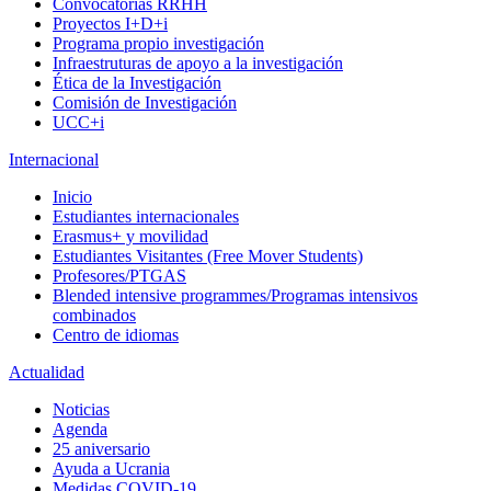
Convocatorias RRHH
Proyectos I+D+i
Programa propio investigación
Infraestruturas de apoyo a la investigación
Ética de la Investigación
Comisión de Investigación
UCC+i
Internacional
Inicio
Estudiantes internacionales
Erasmus+ y movilidad
Estudiantes Visitantes (Free Mover Students)
Profesores/PTGAS
Blended intensive programmes/Programas intensivos
combinados
Centro de idiomas
Actualidad
Noticias
Agenda
25 aniversario
Ayuda a Ucrania
Medidas COVID-19