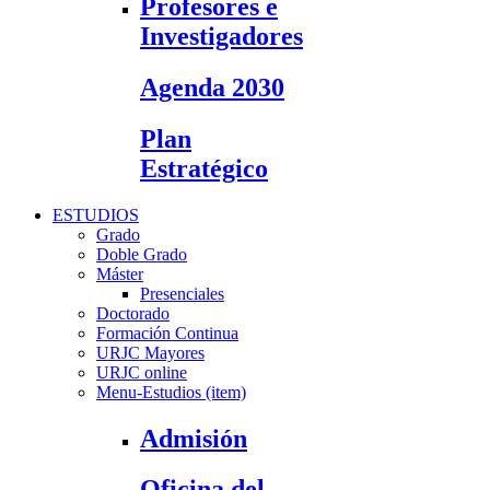
Profesores e
Investigadores
Agenda 2030
Plan
Estratégico
ESTUDIOS
Grado
Doble Grado
Máster
Presenciales
Doctorado
Formación Continua
URJC Mayores
URJC online
Menu-Estudios (item)
Admisión
Oficina del