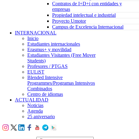
Contratos de I+D+i con entidades y
empresas
Propiedad intelectual e industrial
Proyecto Umotor
Campus de Excelencia Internacional
INTERNACIONAL
Inicio
Estudiantes internacionales
Erasmus+ y movilidad
Estudiantes Visitantes (Free Mover
Students)
Profesores / PTGAS
EULiST
Blended Intensive
Programmes/Programas Intensivos
Combinados
Centro de idiomas
ACTUALIDAD
Noticias
Agenda
25 aniversario