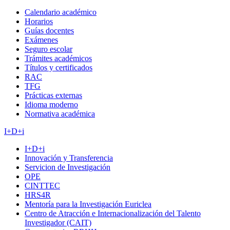
Calendario académico
Horarios
Guías docentes
Exámenes
Seguro escolar
Trámites académicos
Títulos y certificados
RAC
TFG
Prácticas externas
Idioma moderno
Normativa académica
I+D+i
I+D+i
Innovación y Transferencia
Servicion de Investigación
OPE
CINTTEC
HRS4R
Mentoría para la Investigación Euriclea
Centro de Atracción e Internacionalización del Talento
Investigador (CAIT)