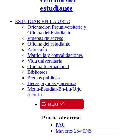
estudiante
ESTUDIAR EN LA URJC
Orientación Preuniversitaria y
Oficina del Estudiante
Pruebas de acceso
Oficina del estudiante
Admisión
Matrícula y convalidaciones
Vida universitaria
Oficina Internacional
Biblioteca
Precios públicos
Becas, ayudas y premios
Menu-Estudiar-En-La-Urjc
(item1)
Grado
Pruebas de acceso
PAU
Mayores 25/40/45