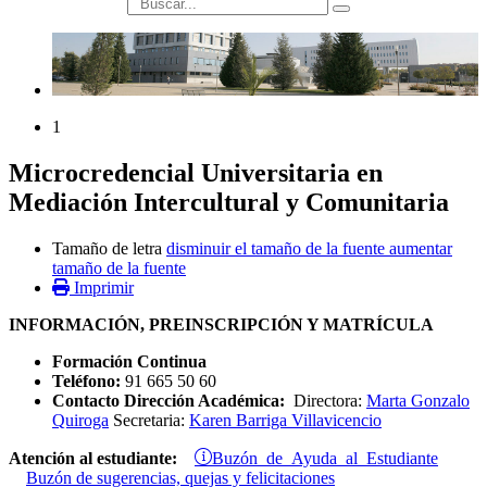
búsqueda
1
Microcredencial Universitaria en
Mediación Intercultural y Comunitaria
Tamaño de letra
disminuir el tamaño de la fuente
aumentar
tamaño de la fuente
Imprimir
INFORMACIÓN, PREINSCRIPCIÓN Y MATRÍCULA
Formación Continua
Teléfono:
91 665 50 60
Contacto Dirección Académica:
Directora:
Marta Gonzalo
Quiroga
Secretaria:
Karen Barriga Villavicencio
Buzón de Ayuda al Estudiante
Atención al estudiante:
Buzón de sugerencias, quejas y felicitaciones