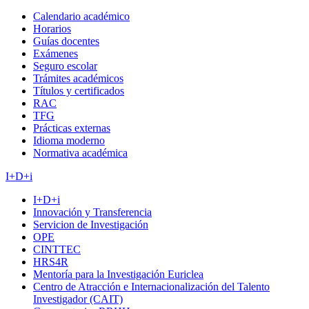
Calendario académico
Horarios
Guías docentes
Exámenes
Seguro escolar
Trámites académicos
Títulos y certificados
RAC
TFG
Prácticas externas
Idioma moderno
Normativa académica
I+D+i
I+D+i
Innovación y Transferencia
Servicion de Investigación
OPE
CINTTEC
HRS4R
Mentoría para la Investigación Euriclea
Centro de Atracción e Internacionalización del Talento
Investigador (CAIT)