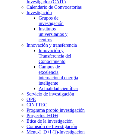
Investigador (CAIT)
Calendario de Convocatorias
Investigación
Grupos de
investigación
Institutos
universitarios y
centros
Innovación y transferencia
Innovación y
Transferencia del
Conocimiento
Campus de
excelencia
internacional energia
inteligente
Actualidad científica
Servicio de investigación
OPE
CINTTEC
Programa propio investigación
Proyectos I+D+i
Ética de la investigación
Comisión de Investigación
Menu-I+D+I (1)-Investigacion