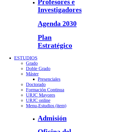
Profesores e
Investigadores
Agenda 2030
Plan
Estratégico
ESTUDIOS
Grado
Doble Grado
Máster
Presenciales
Doctorado
Formación Continua
URJC Mayores
URJC online
Menu-Estudios (item)
Admisión
Oficina del