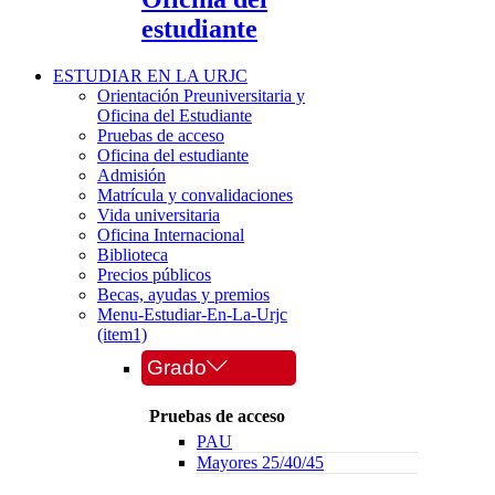
estudiante
ESTUDIAR EN LA URJC
Orientación Preuniversitaria y
Oficina del Estudiante
Pruebas de acceso
Oficina del estudiante
Admisión
Matrícula y convalidaciones
Vida universitaria
Oficina Internacional
Biblioteca
Precios públicos
Becas, ayudas y premios
Menu-Estudiar-En-La-Urjc
(item1)
Grado
Pruebas de acceso
PAU
Mayores 25/40/45