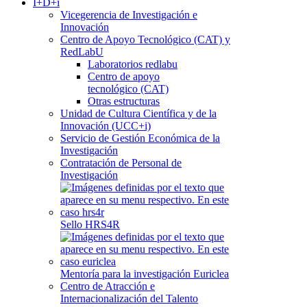
I+D+i
Vicegerencia de Investigación e
Innovación
Centro de Apoyo Tecnológico (CAT) y
RedLabU
Laboratorios redlabu
Centro de apoyo
tecnológico (CAT)
Otras estructuras
Unidad de Cultura Científica y de la
Innovación (UCC+i)
Servicio de Gestión Económica de la
Investigación
Contratación de Personal de
Investigación
Sello HRS4R
Mentoría para la investigación Euriclea
Centro de Atracción e
Internacionalización del Talento