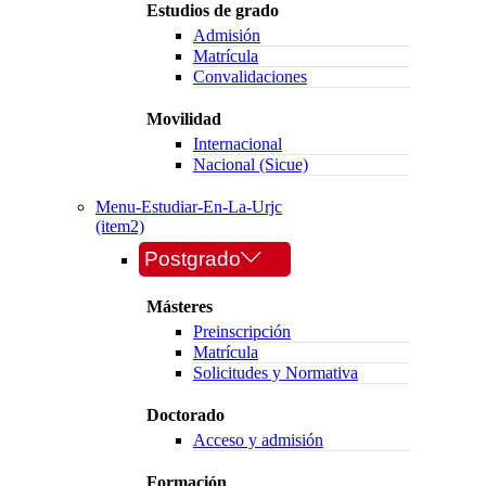
Estudios de grado
Admisión
Matrícula
Convalidaciones
Movilidad
Internacional
Nacional (Sicue)
Menu-Estudiar-En-La-Urjc
(item2)
Postgrado
Másteres
Preinscripción
Matrícula
Solicitudes y Normativa
Doctorado
Acceso y admisión
Formación