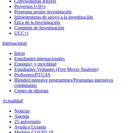
Convocatorias RRHH
Proyectos I+D+i
Programa propio investigación
Infraestruturas de apoyo a la investigación
Ética de la Investigación
Comisión de Investigación
UCC+i
Internacional
Inicio
Estudiantes internacionales
Erasmus+ y movilidad
Estudiantes Visitantes (Free Mover Students)
Profesores/PTGAS
Blended intensive programmes/Programas intensivos
combinados
Centro de idiomas
Actualidad
Noticias
Agenda
25 aniversario
Ayuda a Ucrania
Medidas COVID-19