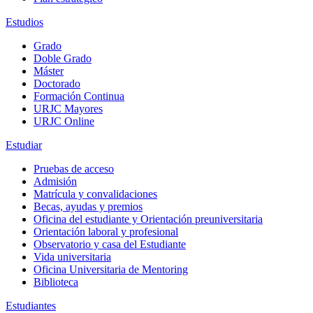
Estudios
Grado
Doble Grado
Máster
Doctorado
Formación Continua
URJC Mayores
URJC Online
Estudiar
Pruebas de acceso
Admisión
Matrícula y convalidaciones
Becas, ayudas y premios
Oficina del estudiante y Orientación preuniversitaria
Orientación laboral y profesional
Observatorio y casa del Estudiante
Vida universitaria
Oficina Universitaria de Mentoring
Biblioteca
Estudiantes