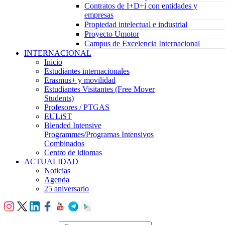
Contratos de I+D+i con entidades y
empresas
Propiedad intelectual e industrial
Proyecto Umotor
Campus de Excelencia Internacional
INTERNACIONAL
Inicio
Estudiantes internacionales
Erasmus+ y movilidad
Estudiantes Visitantes (Free Mover
Students)
Profesores / PTGAS
EULiST
Blended Intensive
Programmes/Programas Intensivos
Combinados
Centro de idiomas
ACTUALIDAD
Noticias
Agenda
25 aniversario