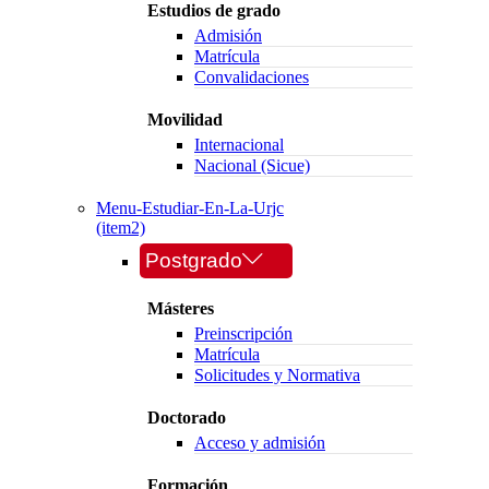
Estudios de grado
Admisión
Matrícula
Convalidaciones
Movilidad
Internacional
Nacional (Sicue)
Menu-Estudiar-En-La-Urjc
(item2)
Postgrado
Másteres
Preinscripción
Matrícula
Solicitudes y Normativa
Doctorado
Acceso y admisión
Formación