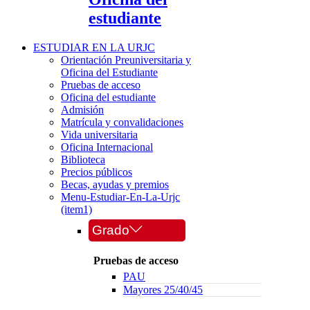
estudiante
ESTUDIAR EN LA URJC
Orientación Preuniversitaria y
Oficina del Estudiante
Pruebas de acceso
Oficina del estudiante
Admisión
Matrícula y convalidaciones
Vida universitaria
Oficina Internacional
Biblioteca
Precios públicos
Becas, ayudas y premios
Menu-Estudiar-En-La-Urjc
(item1)
Grado
Pruebas de acceso
PAU
Mayores 25/40/45