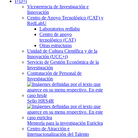
I+D+i
Vicegerencia de Investigación e
Innovación
Centro de Apoyo Tecnológico (CAT) y
RedLabU
Laboratorios redlabu
Centro de apoyo
tecnológico (CAT)
Otras estructuras
Unidad de Cultura Científica y de la
Innovación (UCC+i)
Servicio de Gestión Económica de la
Investigación
Contratación de Personal de
Investigación
Sello HRS4R
Mentoría para la investigación Euriclea
Centro de Atracción e
Internacionalización del Talento