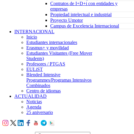
Contratos de I+D+i con entidades y
empresas
Propiedad intelectual e industrial
Proyecto Umotor
Campus de Excelencia Internacional
INTERNACIONAL
Inicio
Estudiantes internacionales
Erasmus+ y movilidad
Estudiantes Visitantes (Free Mover
Students)
Profesores / PTGAS
EULiST
Blended Intensive
Programmes/Programas Intensivos
Combinados
Centro de idiomas
ACTUALIDAD
Noticias
Agenda
25 aniversario