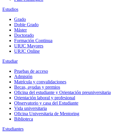
Estudios
Grado
Doble Grado
Máster
Doctorado
Formación Continua
URJC Mayores
URJC Online
Estudiar
Pruebas de acceso
Admisión
Matrícula y convalidaciones
Becas, ayudas y premios
Oficina del estudiante y Orientación preuniversitaria
Orientación laboral y profesional
Observatorio y casa del Estudiante
Vida universitaria
Oficina Universitaria de Mentoring
Biblioteca
Estudiantes