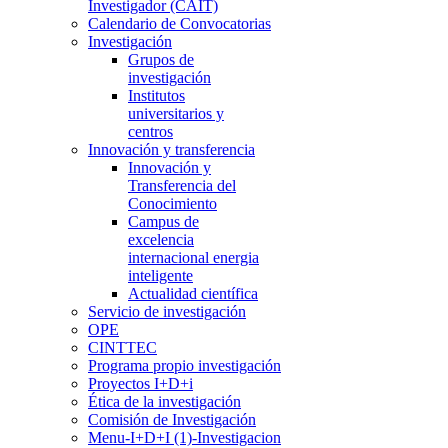
Investigador (CAIT)
Calendario de Convocatorias
Investigación
Grupos de
investigación
Institutos
universitarios y
centros
Innovación y transferencia
Innovación y
Transferencia del
Conocimiento
Campus de
excelencia
internacional energia
inteligente
Actualidad científica
Servicio de investigación
OPE
CINTTEC
Programa propio investigación
Proyectos I+D+i
Ética de la investigación
Comisión de Investigación
Menu-I+D+I (1)-Investigacion