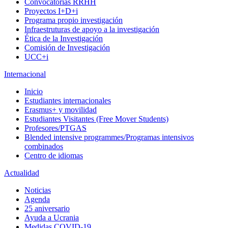
Convocatorias RRHH
Proyectos I+D+i
Programa propio investigación
Infraestruturas de apoyo a la investigación
Ética de la Investigación
Comisión de Investigación
UCC+i
Internacional
Inicio
Estudiantes internacionales
Erasmus+ y movilidad
Estudiantes Visitantes (Free Mover Students)
Profesores/PTGAS
Blended intensive programmes/Programas intensivos
combinados
Centro de idiomas
Actualidad
Noticias
Agenda
25 aniversario
Ayuda a Ucrania
Medidas COVID-19