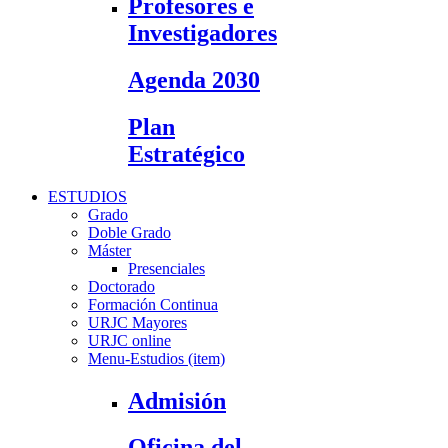
Profesores e
Investigadores
Agenda 2030
Plan
Estratégico
ESTUDIOS
Grado
Doble Grado
Máster
Presenciales
Doctorado
Formación Continua
URJC Mayores
URJC online
Menu-Estudios (item)
Admisión
Oficina del