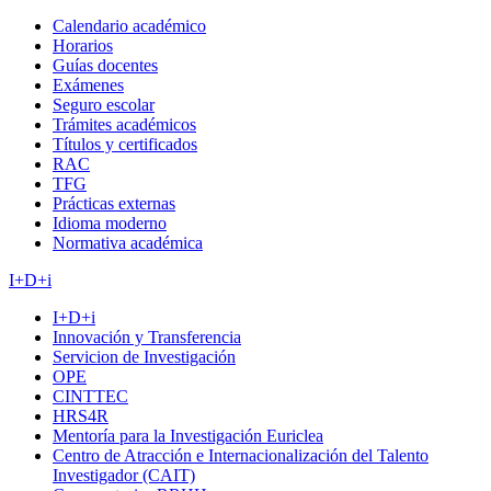
Calendario académico
Horarios
Guías docentes
Exámenes
Seguro escolar
Trámites académicos
Títulos y certificados
RAC
TFG
Prácticas externas
Idioma moderno
Normativa académica
I+D+i
I+D+i
Innovación y Transferencia
Servicion de Investigación
OPE
CINTTEC
HRS4R
Mentoría para la Investigación Euriclea
Centro de Atracción e Internacionalización del Talento
Investigador (CAIT)