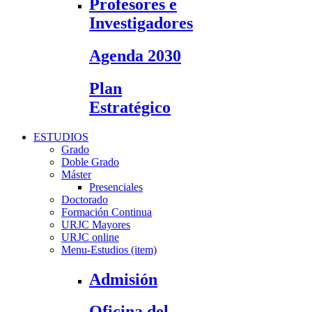
Profesores e
Investigadores
Agenda 2030
Plan
Estratégico
ESTUDIOS
Grado
Doble Grado
Máster
Presenciales
Doctorado
Formación Continua
URJC Mayores
URJC online
Menu-Estudios (item)
Admisión
Oficina del