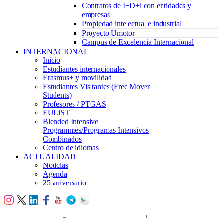
Contratos de I+D+i con entidades y
empresas
Propiedad intelectual e industrial
Proyecto Umotor
Campus de Excelencia Internacional
INTERNACIONAL
Inicio
Estudiantes internacionales
Erasmus+ y movilidad
Estudiantes Visitantes (Free Mover
Students)
Profesores / PTGAS
EULiST
Blended Intensive
Programmes/Programas Intensivos
Combinados
Centro de idiomas
ACTUALIDAD
Noticias
Agenda
25 aniversario