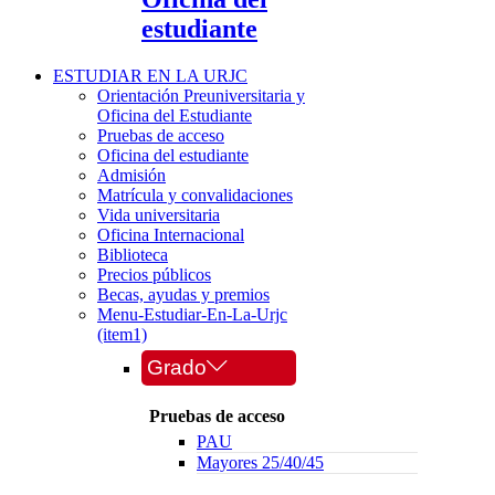
estudiante
ESTUDIAR EN LA URJC
Orientación Preuniversitaria y
Oficina del Estudiante
Pruebas de acceso
Oficina del estudiante
Admisión
Matrícula y convalidaciones
Vida universitaria
Oficina Internacional
Biblioteca
Precios públicos
Becas, ayudas y premios
Menu-Estudiar-En-La-Urjc
(item1)
Grado
Pruebas de acceso
PAU
Mayores 25/40/45