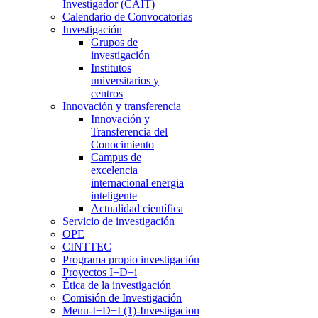
Investigador (CAIT)
Calendario de Convocatorias
Investigación
Grupos de
investigación
Institutos
universitarios y
centros
Innovación y transferencia
Innovación y
Transferencia del
Conocimiento
Campus de
excelencia
internacional energia
inteligente
Actualidad científica
Servicio de investigación
OPE
CINTTEC
Programa propio investigación
Proyectos I+D+i
Ética de la investigación
Comisión de Investigación
Menu-I+D+I (1)-Investigacion