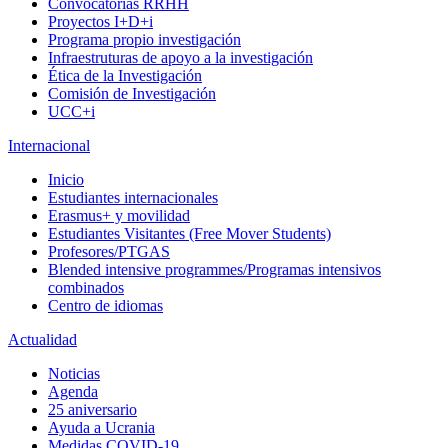
Convocatorias RRHH
Proyectos I+D+i
Programa propio investigación
Infraestruturas de apoyo a la investigación
Ética de la Investigación
Comisión de Investigación
UCC+i
Internacional
Inicio
Estudiantes internacionales
Erasmus+ y movilidad
Estudiantes Visitantes (Free Mover Students)
Profesores/PTGAS
Blended intensive programmes/Programas intensivos
combinados
Centro de idiomas
Actualidad
Noticias
Agenda
25 aniversario
Ayuda a Ucrania
Medidas COVID-19