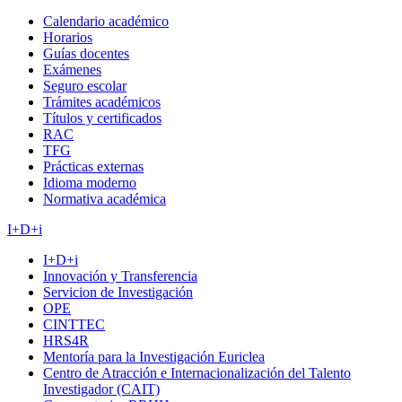
Calendario académico
Horarios
Guías docentes
Exámenes
Seguro escolar
Trámites académicos
Títulos y certificados
RAC
TFG
Prácticas externas
Idioma moderno
Normativa académica
I+D+i
I+D+i
Innovación y Transferencia
Servicion de Investigación
OPE
CINTTEC
HRS4R
Mentoría para la Investigación Euriclea
Centro de Atracción e Internacionalización del Talento
Investigador (CAIT)