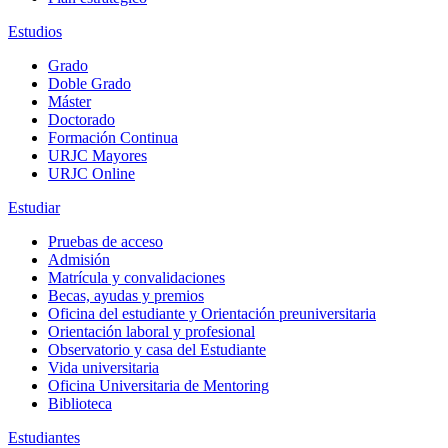
Estudios
Grado
Doble Grado
Máster
Doctorado
Formación Continua
URJC Mayores
URJC Online
Estudiar
Pruebas de acceso
Admisión
Matrícula y convalidaciones
Becas, ayudas y premios
Oficina del estudiante y Orientación preuniversitaria
Orientación laboral y profesional
Observatorio y casa del Estudiante
Vida universitaria
Oficina Universitaria de Mentoring
Biblioteca
Estudiantes