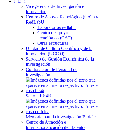
I+D+i
Vicegerencia de Investigación e
Innovación
Centro de Apoyo Tecnológico (CAT) y
RedLabU
Laboratorios redlabu
Centro de apoyo
tecnológico (CAT)
Otras estructuras
Unidad de Cultura Científica y de la
Innovación (UCC+i)
Servicio de Gestión Económica de la
Investigación
Contratación de Personal de
Investigación
Sello HRS4R
Mentoría para la investigación Euriclea
Centro de Atracción e
Internacionalización del Talento