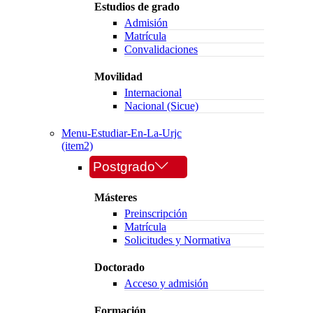
Estudios de grado
Admisión
Matrícula
Convalidaciones
Movilidad
Internacional
Nacional (Sicue)
Menu-Estudiar-En-La-Urjc
(item2)
Postgrado
Másteres
Preinscripción
Matrícula
Solicitudes y Normativa
Doctorado
Acceso y admisión
Formación