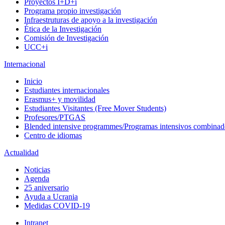
Proyectos I+D+i
Programa propio investigación
Infraestruturas de apoyo a la investigación
Ética de la Investigación
Comisión de Investigación
UCC+i
Internacional
Inicio
Estudiantes internacionales
Erasmus+ y movilidad
Estudiantes Visitantes (Free Mover Students)
Profesores/PTGAS
Blended intensive programmes/Programas intensivos combinad
Centro de idiomas
Actualidad
Noticias
Agenda
25 aniversario
Ayuda a Ucrania
Medidas COVID-19
Intranet