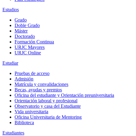
Estudios
Grado
Doble Grado
Máster
Doctorado
Formación Continua
URJC Mayores
URJC Online
Estudiar
Pruebas de acceso
Admisión
Matrícula y convalidaciones
Becas, ayudas y premios
Oficina del estudiante y Orientación preuniversitaria
Orientación laboral y profesional
Observatorio y casa del Estudiante
Vida universitaria
Oficina Universitaria de Mentoring
Biblioteca
Estudiantes