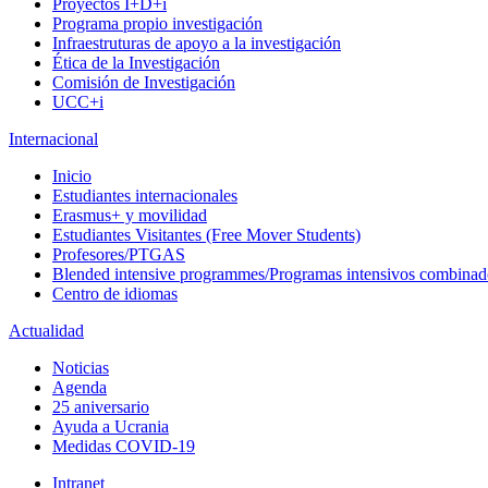
Proyectos I+D+i
Programa propio investigación
Infraestruturas de apoyo a la investigación
Ética de la Investigación
Comisión de Investigación
UCC+i
Internacional
Inicio
Estudiantes internacionales
Erasmus+ y movilidad
Estudiantes Visitantes (Free Mover Students)
Profesores/PTGAS
Blended intensive programmes/Programas intensivos combinad
Centro de idiomas
Actualidad
Noticias
Agenda
25 aniversario
Ayuda a Ucrania
Medidas COVID-19
Intranet