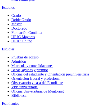
Estudios
Grado
Doble Grado
Máster
Doctorado
Formación Continua
URJC Mayores
URJC Online
Estudiar
Pruebas de acceso
Admisión
Matrícula y convalidaciones
Becas, ayudas y premios
Oficina del estudiante y Orientación preuniversitaria
Orientación laboral y profesional
Observatorio y casa del Estudiante
Vida universitaria
Oficina Universitaria de Mentoring
Biblioteca
Estudiantes