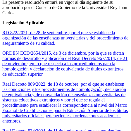
La presente resolución entrará en vigor al día siguiente de su
aprobación por el Consejo de Gobierno de la Universidad Rey Juan
Carlos
Legislación Aplicable
RD 822/2021, de 28 de septiembre, por el que se establece la
organización de las enseñanzas universitarias y del procedimiento de
aseguramiento de su calidad.
ORDEN ECD/2654/2015, de 3 de diciembre, por la que se dictan
normas de desarrollo y aplicación del Real Decreto 967/2014, de 21
de noviembre, en lo que respecta a los procedimientos para la
homologación y declaración de equivalencia de títulos extranjeros
de educación superior
Real Decreto 889/2022, de 18 de octubre, por el que se establecen
las condiciones y los procedimientos de homologación, declaración
de equivalencia y de convalidación de enseñanzas universitarias de
sistemas educativos extranjeros y por el que se regula el
procedimiento para establecer la correspondencia al nivel del Marco
Español de Cualificaciones para la Educación Superior de los títulos
universitarios oficiales pertenecientes a ordenaciones académicas
anteriores.
Real Decreto 534/2024, de 11 de junio, por el que se regulan los