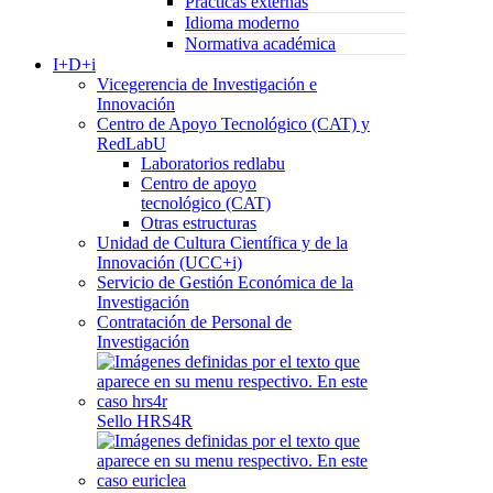
Prácticas externas
Idioma moderno
Normativa académica
I+D+i
Vicegerencia de Investigación e
Innovación
Centro de Apoyo Tecnológico (CAT) y
RedLabU
Laboratorios redlabu
Centro de apoyo
tecnológico (CAT)
Otras estructuras
Unidad de Cultura Científica y de la
Innovación (UCC+i)
Servicio de Gestión Económica de la
Investigación
Contratación de Personal de
Investigación
Sello HRS4R