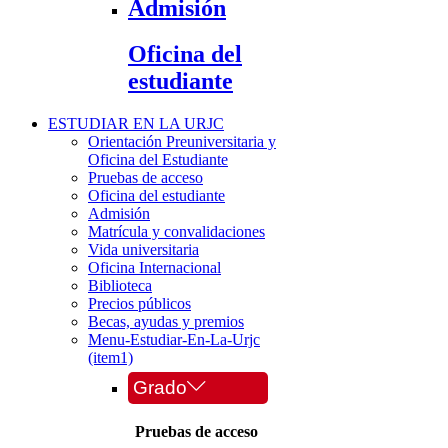
Admisión
Oficina del
estudiante
ESTUDIAR EN LA URJC
Orientación Preuniversitaria y
Oficina del Estudiante
Pruebas de acceso
Oficina del estudiante
Admisión
Matrícula y convalidaciones
Vida universitaria
Oficina Internacional
Biblioteca
Precios públicos
Becas, ayudas y premios
Menu-Estudiar-En-La-Urjc
(item1)
Grado
Pruebas de acceso