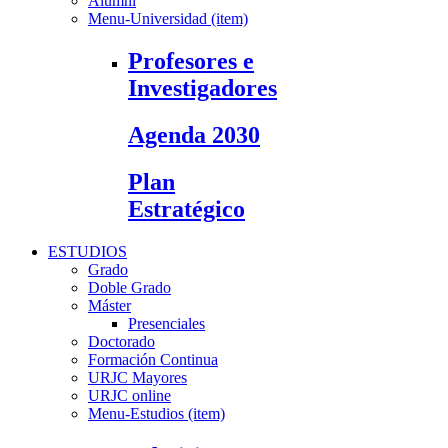
Alumni
Menu-Universidad (item)
Profesores e
Investigadores
Agenda 2030
Plan
Estratégico
ESTUDIOS
Grado
Doble Grado
Máster
Presenciales
Doctorado
Formación Continua
URJC Mayores
URJC online
Menu-Estudios (item)