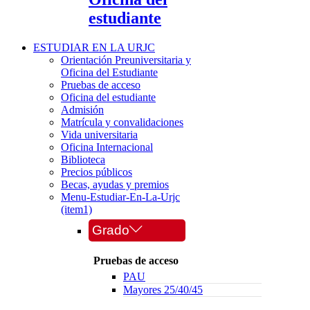
estudiante
ESTUDIAR EN LA URJC
Orientación Preuniversitaria y
Oficina del Estudiante
Pruebas de acceso
Oficina del estudiante
Admisión
Matrícula y convalidaciones
Vida universitaria
Oficina Internacional
Biblioteca
Precios públicos
Becas, ayudas y premios
Menu-Estudiar-En-La-Urjc
(item1)
Grado
Pruebas de acceso
PAU
Mayores 25/40/45