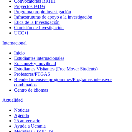
Convocatorias RRHH
Proyectos I+D+i
Programa propio investigación
Infraestruturas de apoyo a la investigación
Ética de la Investigación
Comisión de Investigación
UCC+i
Internacional
Inicio
Estudiantes internacionales
Erasmus+ y movilidad
Estudiantes Visitantes (Free Mover Students)
Profesores/PTGAS
Blended intensive programmes/Programas intensivos
combinados
Centro de idiomas
Actualidad
Noticias
Agenda
25 aniversario
Ayuda a Ucrania
Medidas COVID-19