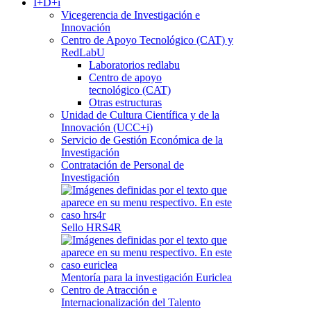
I+D+i
Vicegerencia de Investigación e
Innovación
Centro de Apoyo Tecnológico (CAT) y
RedLabU
Laboratorios redlabu
Centro de apoyo
tecnológico (CAT)
Otras estructuras
Unidad de Cultura Científica y de la
Innovación (UCC+i)
Servicio de Gestión Económica de la
Investigación
Contratación de Personal de
Investigación
Sello HRS4R
Mentoría para la investigación Euriclea
Centro de Atracción e
Internacionalización del Talento