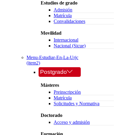
Estudios de grado
Admisión
Matrícula
Convalidaciones
Movilidad
Internacional
Nacional (Sicue)
Menu-Estudiar-En-La-Urjc
(item2)
Postgrado
Másteres
Preinscripción
Matrícula
Solicitudes y Normativa
Doctorado
Acceso y admisión
Formación