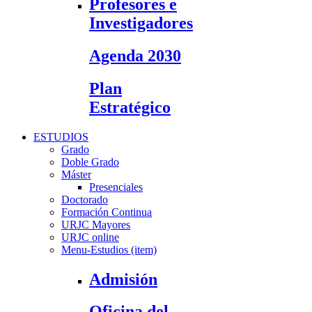
Profesores e
Investigadores
Agenda 2030
Plan
Estratégico
ESTUDIOS
Grado
Doble Grado
Máster
Presenciales
Doctorado
Formación Continua
URJC Mayores
URJC online
Menu-Estudios (item)
Admisión
Oficina del