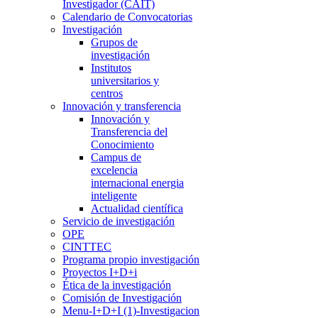
Investigador (CAIT)
Calendario de Convocatorias
Investigación
Grupos de
investigación
Institutos
universitarios y
centros
Innovación y transferencia
Innovación y
Transferencia del
Conocimiento
Campus de
excelencia
internacional energia
inteligente
Actualidad científica
Servicio de investigación
OPE
CINTTEC
Programa propio investigación
Proyectos I+D+i
Ética de la investigación
Comisión de Investigación
Menu-I+D+I (1)-Investigacion