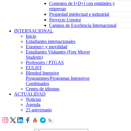
Contratos de I+D+i con entidades y
empresas
Propiedad intelectual e industrial
Proyecto Umotor
Campus de Excelencia Internacional
INTERNACIONAL
Inicio
Estudiantes internacionales
Erasmus+ y movilidad
Estudiantes Visitantes (Free Mover
Students)
Profesores / PTGAS
EULiST
Blended Intensive
Programmes/Programas Intensivos
Combinados
Centro de idiomas
ACTUALIDAD
Noticias
Agenda
25 aniversario