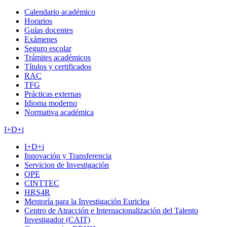
Calendario académico
Horarios
Guías docentes
Exámenes
Seguro escolar
Trámites académicos
Títulos y certificados
RAC
TFG
Prácticas externas
Idioma moderno
Normativa académica
I+D+i
I+D+i
Innovación y Transferencia
Servicion de Investigación
OPE
CINTTEC
HRS4R
Mentoría para la Investigación Euriclea
Centro de Atracción e Internacionalización del Talento
Investigador (CAIT)