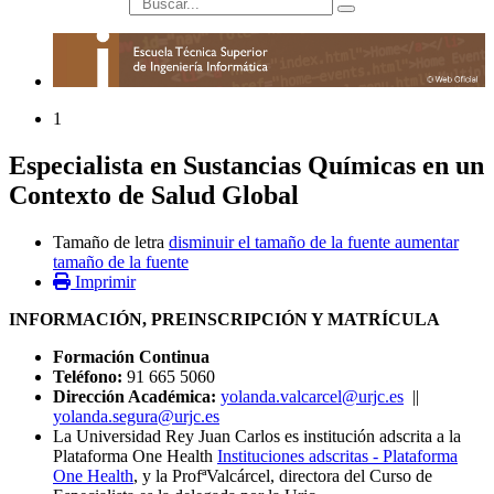
búsqueda
1
Especialista en Sustancias Químicas en un
Contexto de Salud Global
Tamaño de letra
disminuir el tamaño de la fuente
aumentar
tamaño de la fuente
Imprimir
INFORMACIÓN, PREINSCRIPCIÓN Y MATRÍCULA
Formación Continua
Teléfono:
91 665 5060
Dirección Académica:
yolanda.valcarcel@urjc.es
||
yolanda.segura@urjc.es
La Universidad Rey Juan Carlos es institución adscrita a la
Plataforma One Health
Instituciones adscritas - Plataforma
One Health
, y la ProfªValcárcel, directora del Curso de