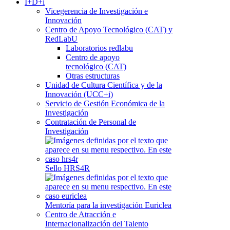
I+D+i
Vicegerencia de Investigación e
Innovación
Centro de Apoyo Tecnológico (CAT) y
RedLabU
Laboratorios redlabu
Centro de apoyo
tecnológico (CAT)
Otras estructuras
Unidad de Cultura Científica y de la
Innovación (UCC+i)
Servicio de Gestión Económica de la
Investigación
Contratación de Personal de
Investigación
Sello HRS4R
Mentoría para la investigación Euriclea
Centro de Atracción e
Internacionalización del Talento