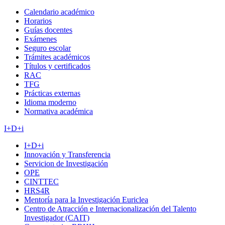
Calendario académico
Horarios
Guías docentes
Exámenes
Seguro escolar
Trámites académicos
Títulos y certificados
RAC
TFG
Prácticas externas
Idioma moderno
Normativa académica
I+D+i
I+D+i
Innovación y Transferencia
Servicion de Investigación
OPE
CINTTEC
HRS4R
Mentoría para la Investigación Euriclea
Centro de Atracción e Internacionalización del Talento
Investigador (CAIT)