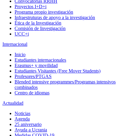
Convocatorias RRHH
Proyectos I+D+i
Programa propio investigación
Infraestruturas de apoyo a la investigación
Ética de la Investigación
Comisión de Investigación
UCC+i
Internacional
Inicio
Estudiantes internacionales
Erasmus+ y movilidad
Estudiantes Visitantes (Free Mover Students)
Profesores/PTGAS
Blended intensive programmes/Programas intensivos
combinados
Centro de idiomas
Actualidad
Noticias
Agenda
25 aniversario
Ayuda a Ucrania
Medidas COVID-19