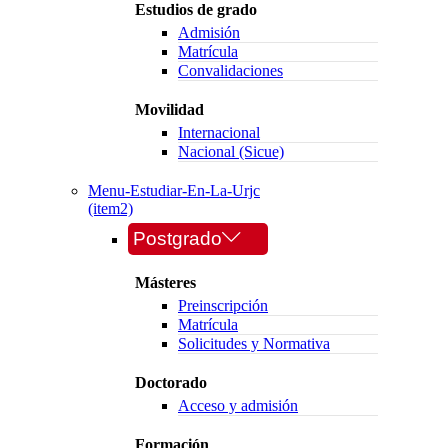
Estudios de grado
Admisión
Matrícula
Convalidaciones
Movilidad
Internacional
Nacional (Sicue)
Menu-Estudiar-En-La-Urjc
(item2)
Postgrado
Másteres
Preinscripción
Matrícula
Solicitudes y Normativa
Doctorado
Acceso y admisión
Formación