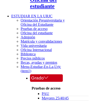
estudiante
ESTUDIAR EN LA URJC
Orientación Preuniversitaria y
Oficina del Estudiante
Pruebas de acceso
Oficina del estudiante
Admisión
Matrícula y convalidaciones
Vida universitaria
Oficina Internacional
Biblioteca
Precios públicos
Becas, ayudas y premios
Menu-Estudiar-En-La-Urjc
(item1)
Grado
Pruebas de acceso
PAU
Mayores 25/40/45