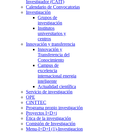
Investigador (CAIT)
Calendario de Convocatorias
Investigación
Grupos de
investigación
Institutos
universitarios y
centros
Innovación y transferencia
Innovación y
Transferencia del
Conocimiento
Campus de
excelencia
internacional energia
inteligente
Actualidad científica
Servicio de investigación
OPE
CINTTEC
Programa propio investigación
Proyectos I+D+i
Ética de la investigación
Comisión de Investigación
Menu-I+D+I (1)-Investigacion