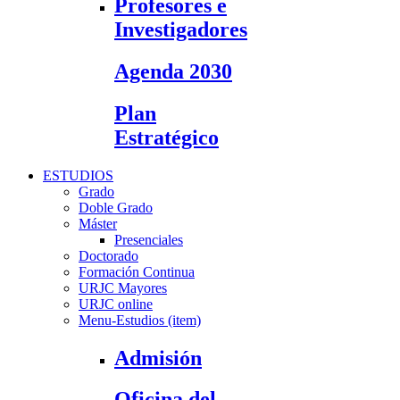
Profesores e
Investigadores
Agenda 2030
Plan
Estratégico
ESTUDIOS
Grado
Doble Grado
Máster
Presenciales
Doctorado
Formación Continua
URJC Mayores
URJC online
Menu-Estudios (item)
Admisión
Oficina del