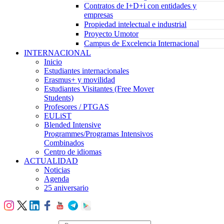
Contratos de I+D+i con entidades y
empresas
Propiedad intelectual e industrial
Proyecto Umotor
Campus de Excelencia Internacional
INTERNACIONAL
Inicio
Estudiantes internacionales
Erasmus+ y movilidad
Estudiantes Visitantes (Free Mover
Students)
Profesores / PTGAS
EULiST
Blended Intensive
Programmes/Programas Intensivos
Combinados
Centro de idiomas
ACTUALIDAD
Noticias
Agenda
25 aniversario