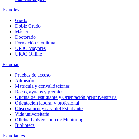
Estudios
Grado
Doble Grado
Máster
Doctorado
Formación Continua
URJC Mayores
URJC Online
Estudiar
Pruebas de acceso
Admisión
Matrícula y convalidaciones
Becas, ayudas y premios
Oficina del estudiante y Orientación preuniversitaria
Orientación laboral y profesional
Observatorio y casa del Estudiante
Vida universitaria
Oficina Universitaria de Mentoring
Biblioteca
Estudiantes