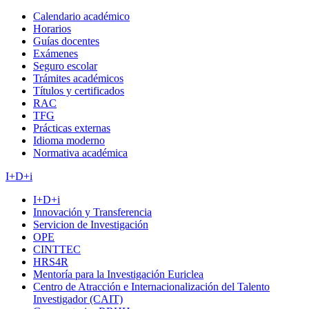
Calendario académico
Horarios
Guías docentes
Exámenes
Seguro escolar
Trámites académicos
Títulos y certificados
RAC
TFG
Prácticas externas
Idioma moderno
Normativa académica
I+D+i
I+D+i
Innovación y Transferencia
Servicion de Investigación
OPE
CINTTEC
HRS4R
Mentoría para la Investigación Euriclea
Centro de Atracción e Internacionalización del Talento
Investigador (CAIT)