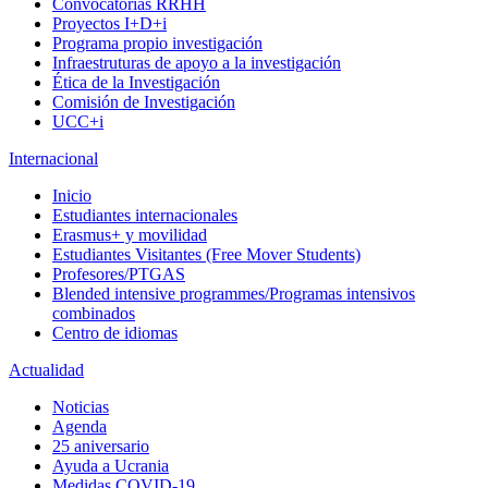
Convocatorias RRHH
Proyectos I+D+i
Programa propio investigación
Infraestruturas de apoyo a la investigación
Ética de la Investigación
Comisión de Investigación
UCC+i
Internacional
Inicio
Estudiantes internacionales
Erasmus+ y movilidad
Estudiantes Visitantes (Free Mover Students)
Profesores/PTGAS
Blended intensive programmes/Programas intensivos
combinados
Centro de idiomas
Actualidad
Noticias
Agenda
25 aniversario
Ayuda a Ucrania
Medidas COVID-19