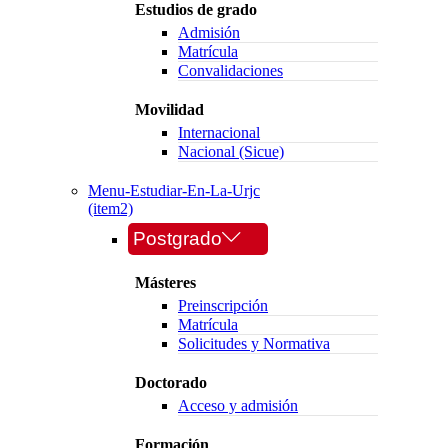
Estudios de grado
Admisión
Matrícula
Convalidaciones
Movilidad
Internacional
Nacional (Sicue)
Menu-Estudiar-En-La-Urjc
(item2)
Postgrado
Másteres
Preinscripción
Matrícula
Solicitudes y Normativa
Doctorado
Acceso y admisión
Formación