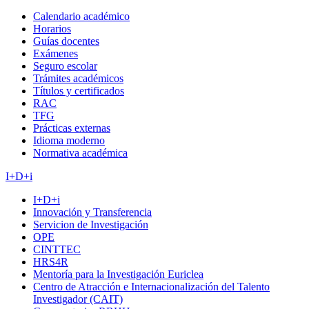
Calendario académico
Horarios
Guías docentes
Exámenes
Seguro escolar
Trámites académicos
Títulos y certificados
RAC
TFG
Prácticas externas
Idioma moderno
Normativa académica
I+D+i
I+D+i
Innovación y Transferencia
Servicion de Investigación
OPE
CINTTEC
HRS4R
Mentoría para la Investigación Euriclea
Centro de Atracción e Internacionalización del Talento
Investigador (CAIT)