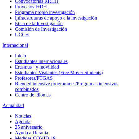
Convocatorias RRHH
Proyectos I+D+i
Programa propio investigación
Infraestruturas de apoyo a la investigación
Ética de la Investigación
Comisión de Investigación
UCC+i
Internacional
Inicio
Estudiantes internacionales
Erasmus+ y movilidad
Estudiantes Visitantes (Free Mover Students)
Profesores/PTGAS
Blended intensive programmes/Programas intensivos
combinados
Centro de idiomas
Actualidad
Noticias
Agenda
25 aniversario
Ayuda a Ucrania
Medidas COVID-19