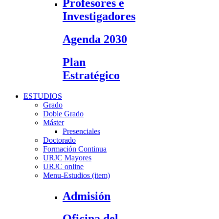
Profesores e
Investigadores
Agenda 2030
Plan
Estratégico
ESTUDIOS
Grado
Doble Grado
Máster
Presenciales
Doctorado
Formación Continua
URJC Mayores
URJC online
Menu-Estudios (item)
Admisión
Oficina del