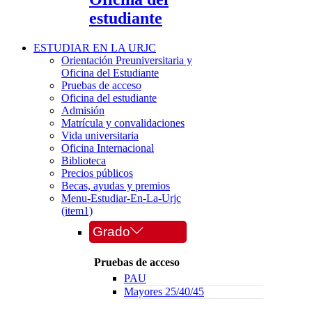
estudiante
ESTUDIAR EN LA URJC
Orientación Preuniversitaria y
Oficina del Estudiante
Pruebas de acceso
Oficina del estudiante
Admisión
Matrícula y convalidaciones
Vida universitaria
Oficina Internacional
Biblioteca
Precios públicos
Becas, ayudas y premios
Menu-Estudiar-En-La-Urjc
(item1)
Grado
Pruebas de acceso
PAU
Mayores 25/40/45