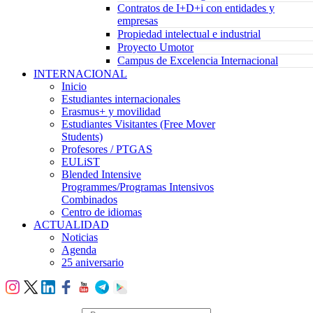
Contratos de I+D+i con entidades y
empresas
Propiedad intelectual e industrial
Proyecto Umotor
Campus de Excelencia Internacional
INTERNACIONAL
Inicio
Estudiantes internacionales
Erasmus+ y movilidad
Estudiantes Visitantes (Free Mover
Students)
Profesores / PTGAS
EULiST
Blended Intensive
Programmes/Programas Intensivos
Combinados
Centro de idiomas
ACTUALIDAD
Noticias
Agenda
25 aniversario