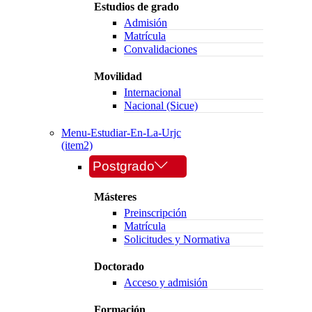
Estudios de grado
Admisión
Matrícula
Convalidaciones
Movilidad
Internacional
Nacional (Sicue)
Menu-Estudiar-En-La-Urjc
(item2)
Postgrado
Másteres
Preinscripción
Matrícula
Solicitudes y Normativa
Doctorado
Acceso y admisión
Formación