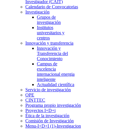
Investigador (CAIT)
Calendario de Convocatorias
Investigación
Grupos de
investigación
Institutos
universitarios y
centros
Innovación y transferencia
Innovación y
Transferencia del
Conocimiento
Campus de
excelencia
internacional energia
inteligente
Actualidad científica
Servicio de investigación
OPE
CINTTEC
Programa propio investigación
Proyectos I+D+i
Ética de la investigación
Comisión de Investigación
Menu-I+D+I (1)-Investigacion