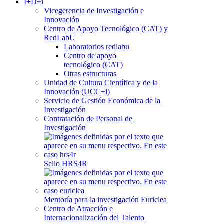
I+D+i
Vicegerencia de Investigación e
Innovación
Centro de Apoyo Tecnológico (CAT) y
RedLabU
Laboratorios redlabu
Centro de apoyo
tecnológico (CAT)
Otras estructuras
Unidad de Cultura Científica y de la
Innovación (UCC+i)
Servicio de Gestión Económica de la
Investigación
Contratación de Personal de
Investigación
Sello HRS4R
Mentoría para la investigación Euriclea
Centro de Atracción e
Internacionalización del Talento