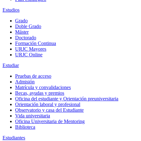
Estudios
Grado
Doble Grado
Máster
Doctorado
Formación Continua
URJC Mayores
URJC Online
Estudiar
Pruebas de acceso
Admisión
Matrícula y convalidaciones
Becas, ayudas y premios
Oficina del estudiante y Orientación preuniversitaria
Orientación laboral y profesional
Observatorio y casa del Estudiante
Vida universitaria
Oficina Universitaria de Mentoring
Biblioteca
Estudiantes