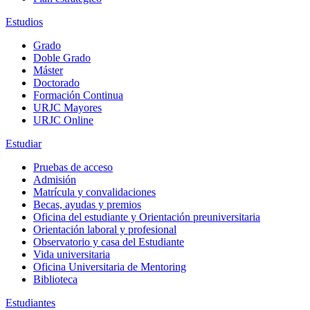
Estudios
Grado
Doble Grado
Máster
Doctorado
Formación Continua
URJC Mayores
URJC Online
Estudiar
Pruebas de acceso
Admisión
Matrícula y convalidaciones
Becas, ayudas y premios
Oficina del estudiante y Orientación preuniversitaria
Orientación laboral y profesional
Observatorio y casa del Estudiante
Vida universitaria
Oficina Universitaria de Mentoring
Biblioteca
Estudiantes