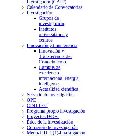
Investigador (CAIT)
Calendario de Convocatorias
Investigación
Grupos de
investigación
Institutos
universitarios y
centros
Innovación y transferencia
Innovación y
Transferencia del
Conocimiento
Campus de
excelencia
internacional energia
inteligente
Actualidad científica
Servicio de investigación
OPE
CINTTEC
Programa propio investigación
Proyectos I+D+i
Ética de la investigación
Comisión de Investigación
Menu-I+D+I (1)-Investigacion