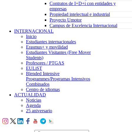
Contratos de I+D+i con entidades y
empresas
Propiedad intelectual e industrial
Proyecto Umotor
Campus de Excelencia Internacional
INTERNACIONAL
Inicio
Estudiantes internacionales
Erasmus+ y movilidad
Estudiantes Visitantes (Free Mover
Students)
Profesores / PTGAS
EULiST
Blended Intensive
Programmes/Programas Intensivos
Combinados
Centro de idiomas
ACTUALIDAD
Noticias
Agenda
25 aniversario