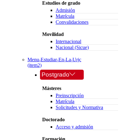
Estudios de grado
Admisión
Matrícula
Convalidaciones
Movilidad
Internacional
Nacional (Sicue)
Menu-Estudiar-En-La-Urjc
(item2)
Postgrado
Másteres
Preinscripción
Matrícula
Solicitudes y Normativa
Doctorado
Acceso y admisión
Formación