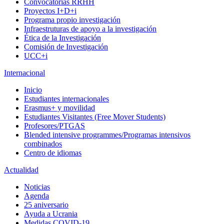
Convocatorias RRHH
Proyectos I+D+i
Programa propio investigación
Infraestruturas de apoyo a la investigación
Ética de la Investigación
Comisión de Investigación
UCC+i
Internacional
Inicio
Estudiantes internacionales
Erasmus+ y movilidad
Estudiantes Visitantes (Free Mover Students)
Profesores/PTGAS
Blended intensive programmes/Programas intensivos
combinados
Centro de idiomas
Actualidad
Noticias
Agenda
25 aniversario
Ayuda a Ucrania
Medidas COVID-19