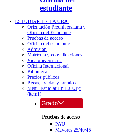
estudiante
ESTUDIAR EN LA URJC
Orientación Preuniversitaria y
Oficina del Estudiante
Pruebas de acceso
Oficina del estudiante
Admisión
Matrícula y convalidaciones
Vida universitaria
Oficina Internacional
Biblioteca
Precios públicos
Becas, ayudas y premios
Menu-Estudiar-En-La-Urjc
(item1)
Grado
Pruebas de acceso
PAU
Mayores 25/40/45