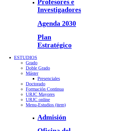
Profesores e
Investigadores
Agenda 2030
Plan
Estratégico
ESTUDIOS
Grado
Doble Grado
Máster
Presenciales
Doctorado
Formación Continua
URJC Mayores
URJC online
Menu-Estudios (item)
Admisión
Oficina del