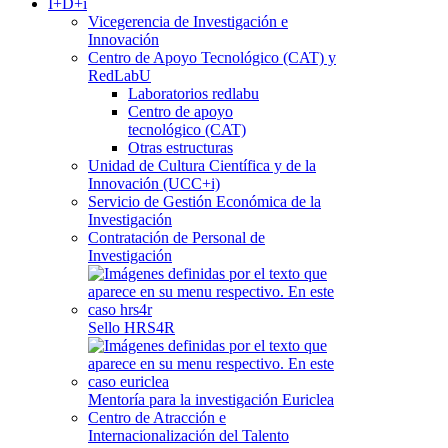
I+D+i
Vicegerencia de Investigación e
Innovación
Centro de Apoyo Tecnológico (CAT) y
RedLabU
Laboratorios redlabu
Centro de apoyo
tecnológico (CAT)
Otras estructuras
Unidad de Cultura Científica y de la
Innovación (UCC+i)
Servicio de Gestión Económica de la
Investigación
Contratación de Personal de
Investigación
Sello HRS4R
Mentoría para la investigación Euriclea
Centro de Atracción e
Internacionalización del Talento