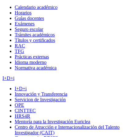
Calendario académico
Horarios
Guías docentes
Exámenes
Seguro escolar
Trámites académicos
Títulos y certificados
RAC
TFG
Prácticas externas
Idioma moderno
Normativa académica
I+D+i
I+D+i
Innovación y Transferencia
Servicion de Investigación
OPE
CINTTEC
HRS4R
Mentoría para la Investigación Euriclea
Centro de Atracción e Internacionalización del Talento
Investigador (CAIT)