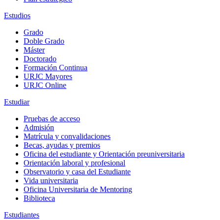
Estudios
Grado
Doble Grado
Máster
Doctorado
Formación Continua
URJC Mayores
URJC Online
Estudiar
Pruebas de acceso
Admisión
Matrícula y convalidaciones
Becas, ayudas y premios
Oficina del estudiante y Orientación preuniversitaria
Orientación laboral y profesional
Observatorio y casa del Estudiante
Vida universitaria
Oficina Universitaria de Mentoring
Biblioteca
Estudiantes