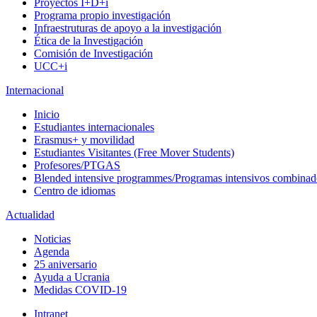
Proyectos I+D+i
Programa propio investigación
Infraestruturas de apoyo a la investigación
Ética de la Investigación
Comisión de Investigación
UCC+i
Internacional
Inicio
Estudiantes internacionales
Erasmus+ y movilidad
Estudiantes Visitantes (Free Mover Students)
Profesores/PTGAS
Blended intensive programmes/Programas intensivos combinad
Centro de idiomas
Actualidad
Noticias
Agenda
25 aniversario
Ayuda a Ucrania
Medidas COVID-19
Intranet