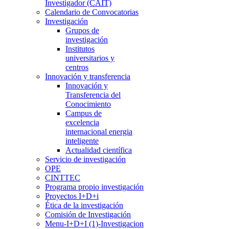
Investigador (CAIT)
Calendario de Convocatorias
Investigación
Grupos de
investigación
Institutos
universitarios y
centros
Innovación y transferencia
Innovación y
Transferencia del
Conocimiento
Campus de
excelencia
internacional energia
inteligente
Actualidad científica
Servicio de investigación
OPE
CINTTEC
Programa propio investigación
Proyectos I+D+i
Ética de la investigación
Comisión de Investigación
Menu-I+D+I (1)-Investigacion