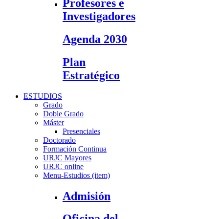
Profesores e
Investigadores
Agenda 2030
Plan
Estratégico
ESTUDIOS
Grado
Doble Grado
Máster
Presenciales
Doctorado
Formación Continua
URJC Mayores
URJC online
Menu-Estudios (item)
Admisión
Oficina del