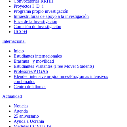
Convocatorias RRHH
Proyectos I+D+i
Programa propio investigación
Infraestruturas de apoyo a la investigación
Ética de la Investigación
Comisión de Investigación
UCC+i
Internacional
Inicio
Estudiantes internacionales
Erasmus+ y movilidad
Estudiantes Visitantes (Free Mover Students)
Profesores/PTGAS
Blended intensive programmes/Programas intensivos
combinados
Centro de idiomas
Actualidad
Noticias
Agenda
25 aniversario
Ayuda a Ucrania
Medidas COVID-19