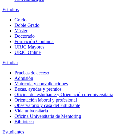
Estudios
Grado
Doble Grado
Máster
Doctorado
Formación Continua
URJC Mayores
URJC Online
Estudiar
Pruebas de acceso
Admisión
Matrícula y convalidaciones
Becas, ayudas y premios
Oficina del estudiante y Orientación preuniversitaria
Orientación laboral y profesional
Observatorio y casa del Estudiante
Vida universitaria
Oficina Universitaria de Mentoring
Biblioteca
Estudiantes