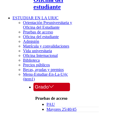
estudiante
ESTUDIAR EN LA URJC
Orientación Preuniversitaria y
Oficina del Estudiante
Pruebas de acceso
Oficina del estudiante
Admisión
Matrícula y convalidaciones
Vida universitaria
Oficina Internacional
Biblioteca
Precios públicos
Becas, ayudas y premios
Menu-Estudiar-En-La-Urjc
(item1)
Grado
Pruebas de acceso
PAU
Mayores 25/40/45