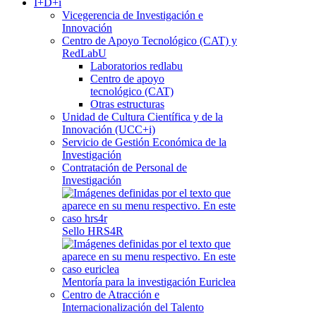
I+D+i
Vicegerencia de Investigación e
Innovación
Centro de Apoyo Tecnológico (CAT) y
RedLabU
Laboratorios redlabu
Centro de apoyo
tecnológico (CAT)
Otras estructuras
Unidad de Cultura Científica y de la
Innovación (UCC+i)
Servicio de Gestión Económica de la
Investigación
Contratación de Personal de
Investigación
Sello HRS4R
Mentoría para la investigación Euriclea
Centro de Atracción e
Internacionalización del Talento