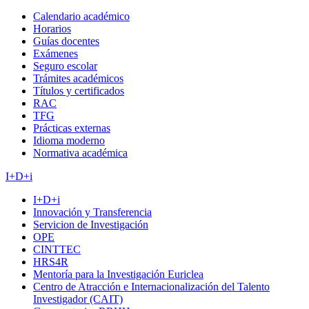
Calendario académico
Horarios
Guías docentes
Exámenes
Seguro escolar
Trámites académicos
Títulos y certificados
RAC
TFG
Prácticas externas
Idioma moderno
Normativa académica
I+D+i
I+D+i
Innovación y Transferencia
Servicion de Investigación
OPE
CINTTEC
HRS4R
Mentoría para la Investigación Euriclea
Centro de Atracción e Internacionalización del Talento
Investigador (CAIT)