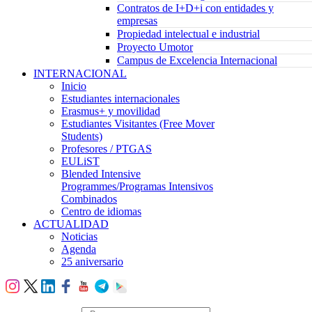
Contratos de I+D+i con entidades y
empresas
Propiedad intelectual e industrial
Proyecto Umotor
Campus de Excelencia Internacional
INTERNACIONAL
Inicio
Estudiantes internacionales
Erasmus+ y movilidad
Estudiantes Visitantes (Free Mover
Students)
Profesores / PTGAS
EULiST
Blended Intensive
Programmes/Programas Intensivos
Combinados
Centro de idiomas
ACTUALIDAD
Noticias
Agenda
25 aniversario