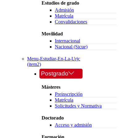
Estudios de grado
Admisión
Matrícula
Convalidaciones
Movilidad
Internacional
Nacional (Sicue)
Menu-Estudiar-En-La-Urjc
(item2)
Postgrado
Másteres
Preinscripción
Matrícula
Solicitudes y Normativa
Doctorado
Acceso y admisión
Formación