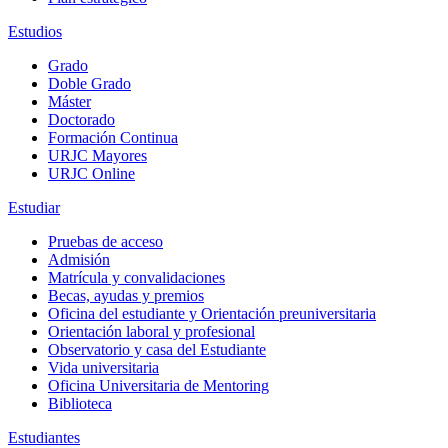
Estudios
Grado
Doble Grado
Máster
Doctorado
Formación Continua
URJC Mayores
URJC Online
Estudiar
Pruebas de acceso
Admisión
Matrícula y convalidaciones
Becas, ayudas y premios
Oficina del estudiante y Orientación preuniversitaria
Orientación laboral y profesional
Observatorio y casa del Estudiante
Vida universitaria
Oficina Universitaria de Mentoring
Biblioteca
Estudiantes