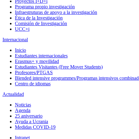
Proyectos I+D+i
Programa propio investigación
Infraestruturas de apoyo a la investigación
Ética de la Investigación
Comisión de Investigación
UCC+i
Internacional
Inicio
Estudiantes internacionales
Erasmus+ y movilidad
Estudiantes Visitantes (Free Mover Students)
Profesores/PTGAS
Blended intensive programmes/Programas intensivos combinad
Centro de idiomas
Actualidad
Noticias
Agenda
25 aniversario
Ayuda a Ucrania
Medidas COVID-19
Intranet