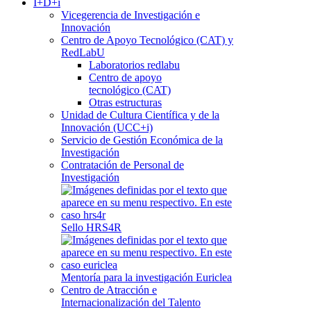
I+D+i
Vicegerencia de Investigación e
Innovación
Centro de Apoyo Tecnológico (CAT) y
RedLabU
Laboratorios redlabu
Centro de apoyo
tecnológico (CAT)
Otras estructuras
Unidad de Cultura Científica y de la
Innovación (UCC+i)
Servicio de Gestión Económica de la
Investigación
Contratación de Personal de
Investigación
Sello HRS4R
Mentoría para la investigación Euriclea
Centro de Atracción e
Internacionalización del Talento