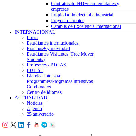
Contratos de I+D+i con entidades y
empresas
Propiedad intelectual e industrial
Proyecto Umotor
Campus de Excelencia Internacional
INTERNACIONAL
Inicio
Estudiantes internacionales
Erasmus+ y movilidad
Estudiantes Visitantes (Free Mover
Students)
Profesores / PTGAS
EULiST
Blended Intensive
Programmes/Programas Intensivos
Combinados
Centro de idiomas
ACTUALIDAD
Noticias
Agenda
25 aniversario