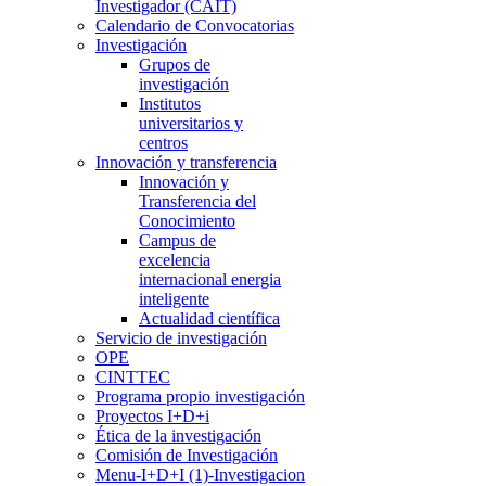
Investigador (CAIT)
Calendario de Convocatorias
Investigación
Grupos de
investigación
Institutos
universitarios y
centros
Innovación y transferencia
Innovación y
Transferencia del
Conocimiento
Campus de
excelencia
internacional energia
inteligente
Actualidad científica
Servicio de investigación
OPE
CINTTEC
Programa propio investigación
Proyectos I+D+i
Ética de la investigación
Comisión de Investigación
Menu-I+D+I (1)-Investigacion