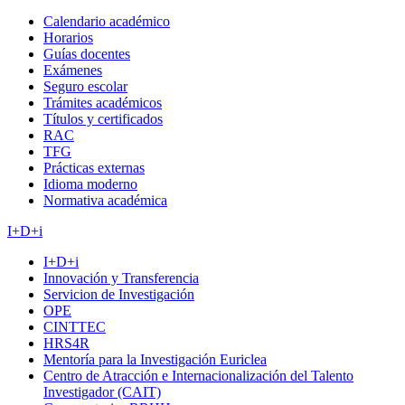
Calendario académico
Horarios
Guías docentes
Exámenes
Seguro escolar
Trámites académicos
Títulos y certificados
RAC
TFG
Prácticas externas
Idioma moderno
Normativa académica
I+D+i
I+D+i
Innovación y Transferencia
Servicion de Investigación
OPE
CINTTEC
HRS4R
Mentoría para la Investigación Euriclea
Centro de Atracción e Internacionalización del Talento
Investigador (CAIT)