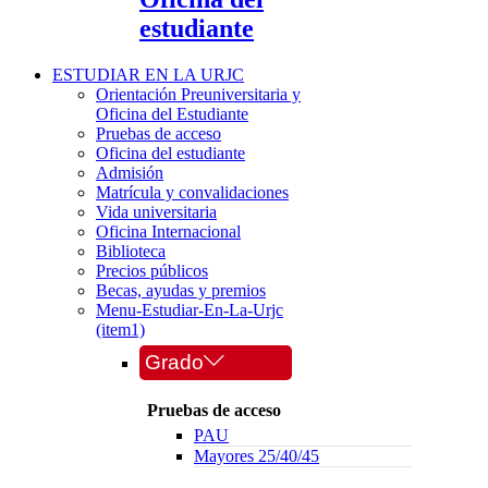
estudiante
ESTUDIAR EN LA URJC
Orientación Preuniversitaria y
Oficina del Estudiante
Pruebas de acceso
Oficina del estudiante
Admisión
Matrícula y convalidaciones
Vida universitaria
Oficina Internacional
Biblioteca
Precios públicos
Becas, ayudas y premios
Menu-Estudiar-En-La-Urjc
(item1)
Grado
Pruebas de acceso
PAU
Mayores 25/40/45