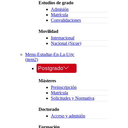
Estudios de grado
Admisión
Matrícula
Convalidaciones
Movilidad
Internacional
Nacional (Sicue)
Menu-Estudiar-En-La-Urjc
(item2)
Postgrado
Másteres
Preinscripción
Matrícula
Solicitudes y Normativa
Doctorado
Acceso y admisión
Formación