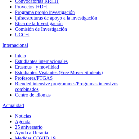
Convocatorias RRHH
Proyectos I+D+i
Programa propio investigación
Infraestruturas de apoyo a la investigación
Ética de la Investigación
Comisión de Investigación
UCC+i
Internacional
Inicio
Estudiantes internacionales
Erasmus+ y movilidad
Estudiantes Visitantes (Free Mover Students)
Profesores/PTGAS
Blended intensive programmes/Programas intensivos
combinados
Centro de idiomas
Actualidad
Noticias
Agenda
25 aniversario
Ayuda a Ucrania
Medidas COVID-19