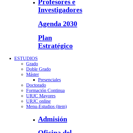
Profesores e
Investigadores
Agenda 2030
Plan
Estratégico
ESTUDIOS
Grado
Doble Grado
Máster
Presenciales
Doctorado
Formación Continua
URJC Mayores
URJC online
Menu-Estudios (item)
Admisión
Oficina del