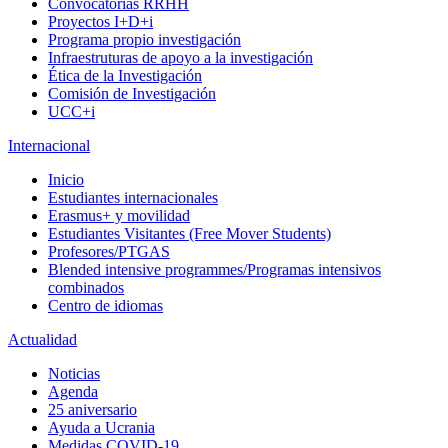
Convocatorias RRHH
Proyectos I+D+i
Programa propio investigación
Infraestruturas de apoyo a la investigación
Ética de la Investigación
Comisión de Investigación
UCC+i
Internacional
Inicio
Estudiantes internacionales
Erasmus+ y movilidad
Estudiantes Visitantes (Free Mover Students)
Profesores/PTGAS
Blended intensive programmes/Programas intensivos
combinados
Centro de idiomas
Actualidad
Noticias
Agenda
25 aniversario
Ayuda a Ucrania
Medidas COVID-19