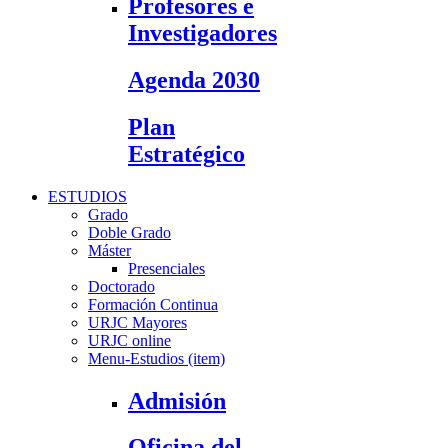
Profesores e
Investigadores
Agenda 2030
Plan
Estratégico
ESTUDIOS
Grado
Doble Grado
Máster
Presenciales
Doctorado
Formación Continua
URJC Mayores
URJC online
Menu-Estudios (item)
Admisión
Oficina del