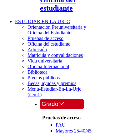
estudiante
ESTUDIAR EN LA URJC
Orientación Preuniversitaria y
Oficina del Estudiante
Pruebas de acceso
Oficina del estudiante
Admisión
Matrícula y convalidaciones
Vida universitaria
Oficina Internacional
Biblioteca
Precios públicos
Becas, ayudas y premios
Menu-Estudiar-En-La-Urjc
(item1)
Grado
Pruebas de acceso
PAU
Mayores 25/40/45