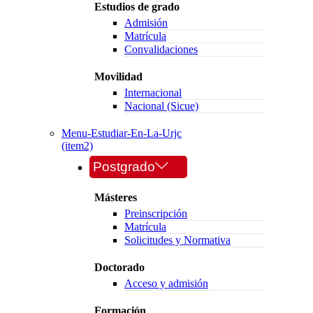
Estudios de grado
Admisión
Matrícula
Convalidaciones
Movilidad
Internacional
Nacional (Sicue)
Menu-Estudiar-En-La-Urjc
(item2)
Postgrado
Másteres
Preinscripción
Matrícula
Solicitudes y Normativa
Doctorado
Acceso y admisión
Formación