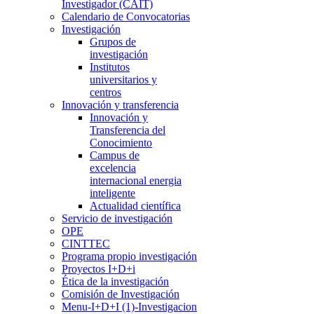
Investigador (CAIT)
Calendario de Convocatorias
Investigación
Grupos de
investigación
Institutos
universitarios y
centros
Innovación y transferencia
Innovación y
Transferencia del
Conocimiento
Campus de
excelencia
internacional energia
inteligente
Actualidad científica
Servicio de investigación
OPE
CINTTEC
Programa propio investigación
Proyectos I+D+i
Ética de la investigación
Comisión de Investigación
Menu-I+D+I (1)-Investigacion