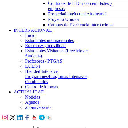
Contratos de I+D+i con entidades y
empresas
Propiedad intelectual e industrial
Proyecto Umotor
Campus de Excelencia Internacional
INTERNACIONAL
Inicio
Estudiantes internacionales
Erasmus+ y movilidad
Estudiantes Visitantes (Free Mover
Students)
Profesores / PTGAS
EULiST
Blended Intensive
Programmes/Programas Intensivos
Combinados
Centro de idiomas
ACTUALIDAD
Noticias
Agenda
25 aniversario