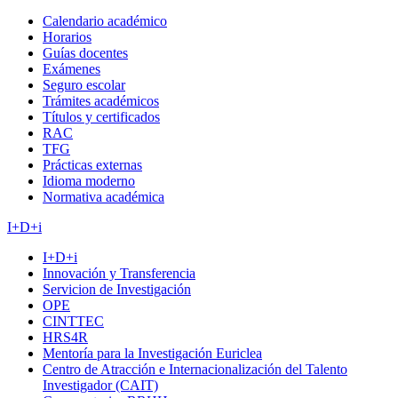
Calendario académico
Horarios
Guías docentes
Exámenes
Seguro escolar
Trámites académicos
Títulos y certificados
RAC
TFG
Prácticas externas
Idioma moderno
Normativa académica
I+D+i
I+D+i
Innovación y Transferencia
Servicion de Investigación
OPE
CINTTEC
HRS4R
Mentoría para la Investigación Euriclea
Centro de Atracción e Internacionalización del Talento
Investigador (CAIT)