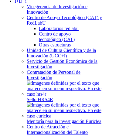
I+D+i
Vicegerencia de Investigación e
Innovación
Centro de Apoyo Tecnológico (CAT) y
RedLabU
Laboratorios redlabu
Centro de apoyo
tecnológico (CAT)
Otras estructuras
Unidad de Cultura Científica y de la
Innovación (UCC+i)
Servicio de Gestión Económica de la
Investigación
Contratación de Personal de
Investigación
Sello HRS4R
Mentoría para la investigación Euriclea
Centro de Atracción e
Internacionalización del Talento