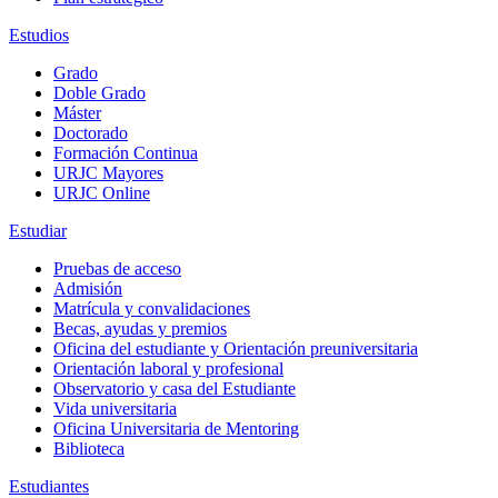
Estudios
Grado
Doble Grado
Máster
Doctorado
Formación Continua
URJC Mayores
URJC Online
Estudiar
Pruebas de acceso
Admisión
Matrícula y convalidaciones
Becas, ayudas y premios
Oficina del estudiante y Orientación preuniversitaria
Orientación laboral y profesional
Observatorio y casa del Estudiante
Vida universitaria
Oficina Universitaria de Mentoring
Biblioteca
Estudiantes