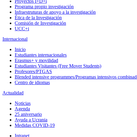
Proyectos I+D+i
Programa propio investigación
Infraestruturas de apoyo a la investigación
Ética de la Investigación
Comisión de Investigación
UCC+i
Internacional
Inicio
Estudiantes internacionales
Erasmus+ y movilidad
Estudiantes Visitantes (Free Mover Students)
Profesores/PTGAS
Blended intensive programmes/Programas intensivos combinad
Centro de idiomas
Actualidad
Noticias
Agenda
25 aniversario
Ayuda a Ucrania
Medidas COVID-19
Intranet