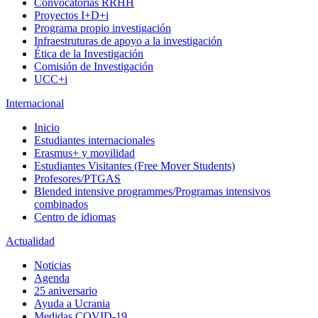
Convocatorias RRHH
Proyectos I+D+i
Programa propio investigación
Infraestruturas de apoyo a la investigación
Ética de la Investigación
Comisión de Investigación
UCC+i
Internacional
Inicio
Estudiantes internacionales
Erasmus+ y movilidad
Estudiantes Visitantes (Free Mover Students)
Profesores/PTGAS
Blended intensive programmes/Programas intensivos
combinados
Centro de idiomas
Actualidad
Noticias
Agenda
25 aniversario
Ayuda a Ucrania
Medidas COVID-19