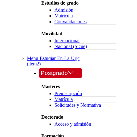
Estudios de grado
Admisión
Matrícula
Convalidaciones
Movilidad
Internacional
Nacional (Sicue)
Menu-Estudiar-En-La-Urjc
(item2)
Postgrado
Másteres
Preinscripción
Matrícula
Solicitudes y Normativa
Doctorado
Acceso y admisión
Formación