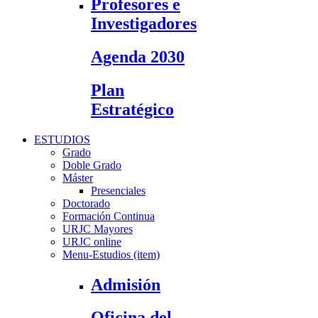
Profesores e
Investigadores
Agenda 2030
Plan
Estratégico
ESTUDIOS
Grado
Doble Grado
Máster
Presenciales
Doctorado
Formación Continua
URJC Mayores
URJC online
Menu-Estudios (item)
Admisión
Oficina del