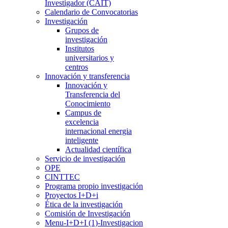
Investigador (CAIT)
Calendario de Convocatorias
Investigación
Grupos de
investigación
Institutos
universitarios y
centros
Innovación y transferencia
Innovación y
Transferencia del
Conocimiento
Campus de
excelencia
internacional energia
inteligente
Actualidad científica
Servicio de investigación
OPE
CINTTEC
Programa propio investigación
Proyectos I+D+i
Ética de la investigación
Comisión de Investigación
Menu-I+D+I (1)-Investigacion