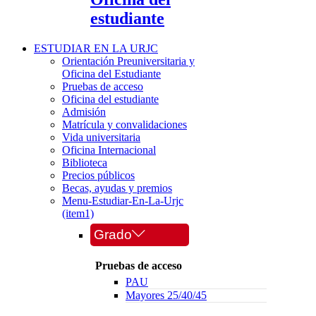
estudiante
ESTUDIAR EN LA URJC
Orientación Preuniversitaria y
Oficina del Estudiante
Pruebas de acceso
Oficina del estudiante
Admisión
Matrícula y convalidaciones
Vida universitaria
Oficina Internacional
Biblioteca
Precios públicos
Becas, ayudas y premios
Menu-Estudiar-En-La-Urjc
(item1)
Grado
Pruebas de acceso
PAU
Mayores 25/40/45