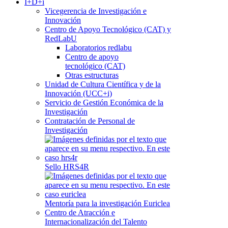
I+D+i
Vicegerencia de Investigación e
Innovación
Centro de Apoyo Tecnológico (CAT) y
RedLabU
Laboratorios redlabu
Centro de apoyo
tecnológico (CAT)
Otras estructuras
Unidad de Cultura Científica y de la
Innovación (UCC+i)
Servicio de Gestión Económica de la
Investigación
Contratación de Personal de
Investigación
Sello HRS4R
Mentoría para la investigación Euriclea
Centro de Atracción e
Internacionalización del Talento