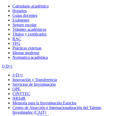
Calendario académico
Horarios
Guías docentes
Exámenes
Seguro escolar
Trámites académicos
Títulos y certificados
RAC
TFG
Prácticas externas
Idioma moderno
Normativa académica
I+D+i
I+D+i
Innovación y Transferencia
Servicion de Investigación
OPE
CINTTEC
HRS4R
Mentoría para la Investigación Euriclea
Centro de Atracción e Internacionalización del Talento
Investigador (CAIT)