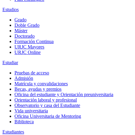
Estudios
Grado
Doble Grado
Máster
Doctorado
Formación Continua
URJC Mayores
URJC Online
Estudiar
Pruebas de acceso
Admisión
Matrícula y convalidaciones
Becas, ayudas y premios
Oficina del estudiante y Orientación preuniversitaria
Orientación laboral y profesional
Observatorio y casa del Estudiante
Vida universitaria
Oficina Universitaria de Mentoring
Biblioteca
Estudiantes