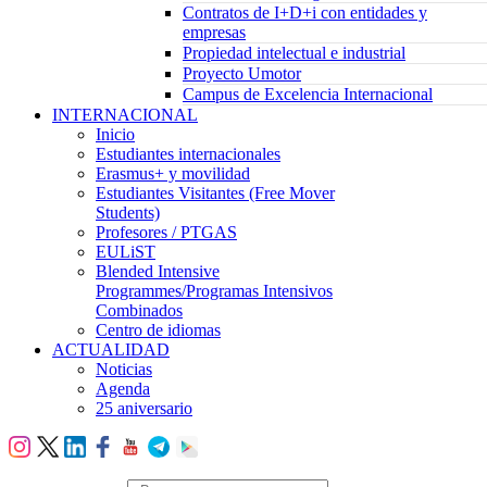
Contratos de I+D+i con entidades y
empresas
Propiedad intelectual e industrial
Proyecto Umotor
Campus de Excelencia Internacional
INTERNACIONAL
Inicio
Estudiantes internacionales
Erasmus+ y movilidad
Estudiantes Visitantes (Free Mover
Students)
Profesores / PTGAS
EULiST
Blended Intensive
Programmes/Programas Intensivos
Combinados
Centro de idiomas
ACTUALIDAD
Noticias
Agenda
25 aniversario