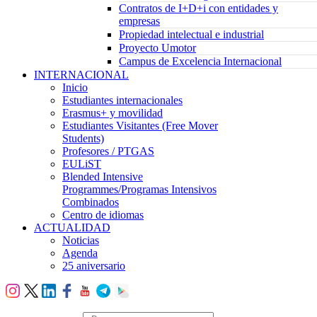
Contratos de I+D+i con entidades y
empresas
Propiedad intelectual e industrial
Proyecto Umotor
Campus de Excelencia Internacional
INTERNACIONAL
Inicio
Estudiantes internacionales
Erasmus+ y movilidad
Estudiantes Visitantes (Free Mover
Students)
Profesores / PTGAS
EULiST
Blended Intensive
Programmes/Programas Intensivos
Combinados
Centro de idiomas
ACTUALIDAD
Noticias
Agenda
25 aniversario