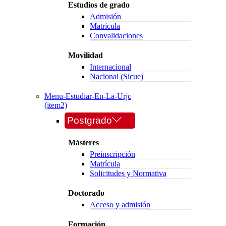
Estudios de grado
Admisión
Matrícula
Convalidaciones
Movilidad
Internacional
Nacional (Sicue)
Menu-Estudiar-En-La-Urjc
(item2)
Postgrado
Másteres
Preinscripción
Matrícula
Solicitudes y Normativa
Doctorado
Acceso y admisión
Formación