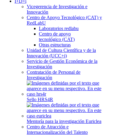
I+D+i
Vicegerencia de Investigación e
Innovación
Centro de Apoyo Tecnológico (CAT) y
RedLabU
Laboratorios redlabu
Centro de apoyo
tecnológico (CAT)
Otras estructuras
Unidad de Cultura Científica y de la
Innovación (UCC+i)
Servicio de Gestión Económica de la
Investigación
Contratación de Personal de
Investigación
Sello HRS4R
Mentoría para la investigación Euriclea
Centro de Atracción e
Internacionalización del Talento