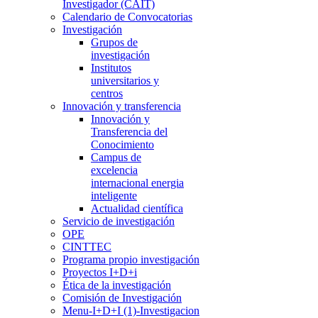
Investigador (CAIT)
Calendario de Convocatorias
Investigación
Grupos de
investigación
Institutos
universitarios y
centros
Innovación y transferencia
Innovación y
Transferencia del
Conocimiento
Campus de
excelencia
internacional energia
inteligente
Actualidad científica
Servicio de investigación
OPE
CINTTEC
Programa propio investigación
Proyectos I+D+i
Ética de la investigación
Comisión de Investigación
Menu-I+D+I (1)-Investigacion