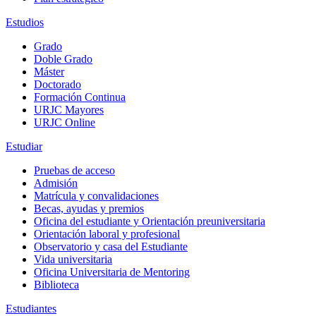
Estudios
Grado
Doble Grado
Máster
Doctorado
Formación Continua
URJC Mayores
URJC Online
Estudiar
Pruebas de acceso
Admisión
Matrícula y convalidaciones
Becas, ayudas y premios
Oficina del estudiante y Orientación preuniversitaria
Orientación laboral y profesional
Observatorio y casa del Estudiante
Vida universitaria
Oficina Universitaria de Mentoring
Biblioteca
Estudiantes