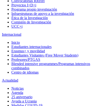
Convocatorias RRHH
Proyectos I+D+i
Programa propio investigación
Infraestruturas de apoyo a la investigación
Ética de la Investigación
Comisión de Investigación
UCC+i
Internacional
Inicio
Estudiantes internacionales
Erasmus+ y movilidad
Estudiantes Visitantes (Free Mover Students)
Profesores/PTGAS
Blended intensive programmes/Programas intensivos
combinados
Centro de idiomas
Actualidad
Noticias
Agenda
25 aniversario
Ayuda a Ucrania
Medidas COVID-19