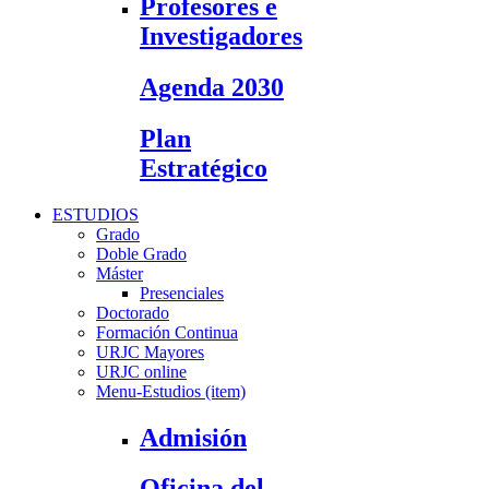
Profesores e
Investigadores
Agenda 2030
Plan
Estratégico
ESTUDIOS
Grado
Doble Grado
Máster
Presenciales
Doctorado
Formación Continua
URJC Mayores
URJC online
Menu-Estudios (item)
Admisión
Oficina del