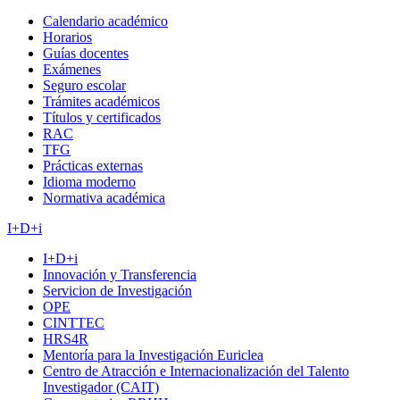
Calendario académico
Horarios
Guías docentes
Exámenes
Seguro escolar
Trámites académicos
Títulos y certificados
RAC
TFG
Prácticas externas
Idioma moderno
Normativa académica
I+D+i
I+D+i
Innovación y Transferencia
Servicion de Investigación
OPE
CINTTEC
HRS4R
Mentoría para la Investigación Euriclea
Centro de Atracción e Internacionalización del Talento
Investigador (CAIT)