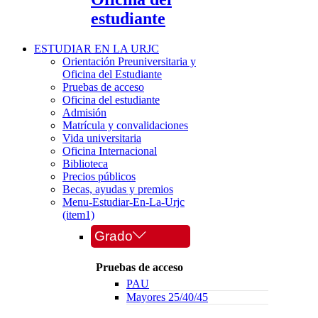
estudiante
ESTUDIAR EN LA URJC
Orientación Preuniversitaria y
Oficina del Estudiante
Pruebas de acceso
Oficina del estudiante
Admisión
Matrícula y convalidaciones
Vida universitaria
Oficina Internacional
Biblioteca
Precios públicos
Becas, ayudas y premios
Menu-Estudiar-En-La-Urjc
(item1)
Grado
Pruebas de acceso
PAU
Mayores 25/40/45