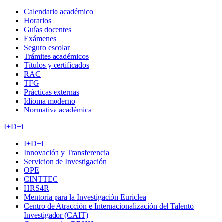
Calendario académico
Horarios
Guías docentes
Exámenes
Seguro escolar
Trámites académicos
Títulos y certificados
RAC
TFG
Prácticas externas
Idioma moderno
Normativa académica
I+D+i
I+D+i
Innovación y Transferencia
Servicion de Investigación
OPE
CINTTEC
HRS4R
Mentoría para la Investigación Euriclea
Centro de Atracción e Internacionalización del Talento
Investigador (CAIT)