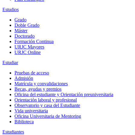
Estudios
Grado
Doble Grado
Máster
Doctorado
Formación Continua
URJC Mayores
URJC Online
Estudiar
Pruebas de acceso
Admisión
Matrícula y convalidaciones
Becas, ayudas y premios
Oficina del estudiante y Orientación preuniversitaria
Orientación laboral y profesional
Observatorio y casa del Estudiante
Vida universitaria
Oficina Universitaria de Mentoring
Biblioteca
Estudiantes