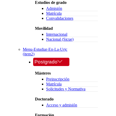
Estudios de grado
Admisión
Matrícula
Convalidaciones
Movilidad
Internacional
Nacional (Sicue)
Menu-Estudiar-En-La-Urjc
(item2)
Postgrado
Másteres
Preinscripción
Matrícula
Solicitudes y Normativa
Doctorado
Acceso y admisión
Formación