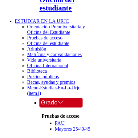
estudiante
ESTUDIAR EN LA URJC
Orientación Preuniversitaria y
Oficina del Estudiante
Pruebas de acceso
Oficina del estudiante
Admisión
Matrícula y convalidaciones
Vida universitaria
Oficina Internacional
Biblioteca
Precios públicos
Becas, ayudas y premios
Menu-Estudiar-En-La-Urjc
(item1)
Grado
Pruebas de acceso
PAU
Mayores 25/40/45