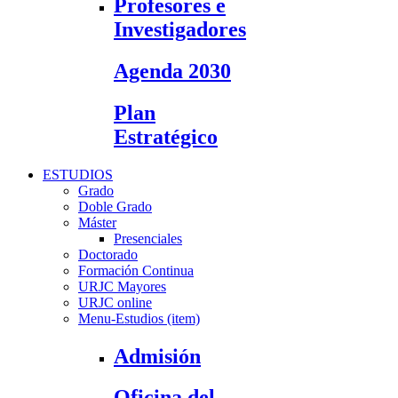
Profesores e
Investigadores
Agenda 2030
Plan
Estratégico
ESTUDIOS
Grado
Doble Grado
Máster
Presenciales
Doctorado
Formación Continua
URJC Mayores
URJC online
Menu-Estudios (item)
Admisión
Oficina del