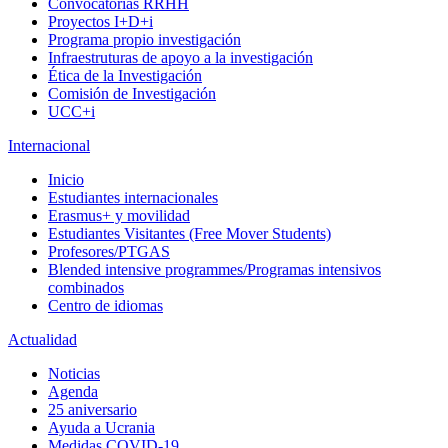
Convocatorias RRHH
Proyectos I+D+i
Programa propio investigación
Infraestruturas de apoyo a la investigación
Ética de la Investigación
Comisión de Investigación
UCC+i
Internacional
Inicio
Estudiantes internacionales
Erasmus+ y movilidad
Estudiantes Visitantes (Free Mover Students)
Profesores/PTGAS
Blended intensive programmes/Programas intensivos
combinados
Centro de idiomas
Actualidad
Noticias
Agenda
25 aniversario
Ayuda a Ucrania
Medidas COVID-19