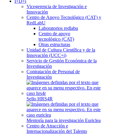
I+D+i
Vicegerencia de Investigación e
Innovación
Centro de Apoyo Tecnológico (CAT) y
RedLabU
Laboratorios redlabu
Centro de apoyo
tecnológico (CAT)
Otras estructuras
Unidad de Cultura Científica y de la
Innovación (UCC+i)
Servicio de Gestión Económica de la
Investigación
Contratación de Personal de
Investigación
Sello HRS4R
Mentoría para la investigación Euriclea
Centro de Atracción e
Internacionalización del Talento