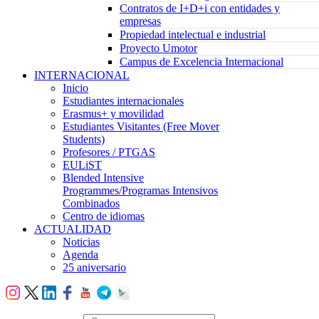
Contratos de I+D+i con entidades y
empresas
Propiedad intelectual e industrial
Proyecto Umotor
Campus de Excelencia Internacional
INTERNACIONAL
Inicio
Estudiantes internacionales
Erasmus+ y movilidad
Estudiantes Visitantes (Free Mover
Students)
Profesores / PTGAS
EULiST
Blended Intensive
Programmes/Programas Intensivos
Combinados
Centro de idiomas
ACTUALIDAD
Noticias
Agenda
25 aniversario