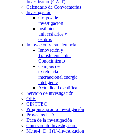
Investigador (CAIT)
Calendario de Convocatorias
Investigación
Grupos de
investigación
Institutos
universitarios y
centros
Innovación y transferencia
Innovación y
Transferencia del
Conocimiento
Campus de
excelencia
internacional energia
inteligente
Actualidad científica
Servicio de investigación
OPE
CINTTEC
Programa propio investigación
Proyectos I+D+i
Ética de la investigación
Comisión de Investigación
Menu-I+D+I (1)-Investigacion