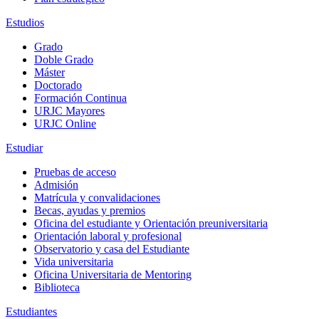
Estudios
Grado
Doble Grado
Máster
Doctorado
Formación Continua
URJC Mayores
URJC Online
Estudiar
Pruebas de acceso
Admisión
Matrícula y convalidaciones
Becas, ayudas y premios
Oficina del estudiante y Orientación preuniversitaria
Orientación laboral y profesional
Observatorio y casa del Estudiante
Vida universitaria
Oficina Universitaria de Mentoring
Biblioteca
Estudiantes