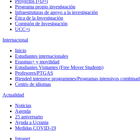
Proyectos I+D+i
Programa propio investigación
Infraestruturas de apoyo a la investigación
Ética de la Investigación
Comisión de Investigación
UCC+i
Internacional
Inicio
Estudiantes internacionales
Erasmus+ y movilidad
Estudiantes Visitantes (Free Mover Students)
Profesores/PTGAS
Blended intensive programmes/Programas intensivos combinad
Centro de idiomas
Actualidad
Noticias
Agenda
25 aniversario
Ayuda a Ucrania
Medidas COVID-19
Intranet