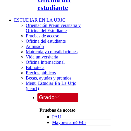
estudiante
ESTUDIAR EN LA URJC
Orientación Preuniversitaria y
Oficina del Estudiante
Pruebas de acceso
Oficina del estudiante
Admisión
Matrícula y convalidaciones
Vida universitaria
Oficina Internacional
Biblioteca
Precios públicos
Becas, ayudas y premios
Menu-Estudiar-En-La-Urjc
(item1)
Grado
Pruebas de acceso
PAU
Mayores 25/40/45