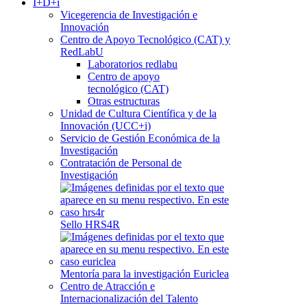
I+D+i
Vicegerencia de Investigación e
Innovación
Centro de Apoyo Tecnológico (CAT) y
RedLabU
Laboratorios redlabu
Centro de apoyo
tecnológico (CAT)
Otras estructuras
Unidad de Cultura Científica y de la
Innovación (UCC+i)
Servicio de Gestión Económica de la
Investigación
Contratación de Personal de
Investigación
Sello HRS4R
Mentoría para la investigación Euriclea
Centro de Atracción e
Internacionalización del Talento