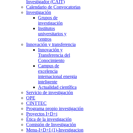
Investigador (CAIT)
Calendario de Convocatorias
Investigación
Grupos de
investigación
Institutos
universitarios y
centros
Innovación y transferencia
Innovación y
Transferencia del
Conocimiento
Campus de
excelencia
internacional energia
inteligente
Actualidad científica
Servicio de investigación
OPE
CINTTEC
Programa propio investigación
Proyectos I+D+i
Ética de la investigación
Comisión de Investigación
Menu-I+D+I (1)-Investigacion