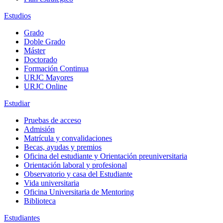
Estudios
Grado
Doble Grado
Máster
Doctorado
Formación Continua
URJC Mayores
URJC Online
Estudiar
Pruebas de acceso
Admisión
Matrícula y convalidaciones
Becas, ayudas y premios
Oficina del estudiante y Orientación preuniversitaria
Orientación laboral y profesional
Observatorio y casa del Estudiante
Vida universitaria
Oficina Universitaria de Mentoring
Biblioteca
Estudiantes