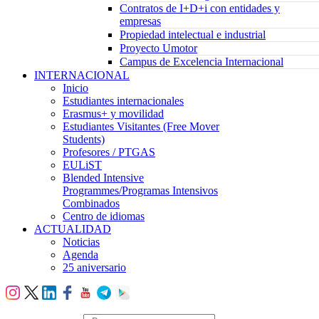
Contratos de I+D+i con entidades y
empresas
Propiedad intelectual e industrial
Proyecto Umotor
Campus de Excelencia Internacional
INTERNACIONAL
Inicio
Estudiantes internacionales
Erasmus+ y movilidad
Estudiantes Visitantes (Free Mover
Students)
Profesores / PTGAS
EULiST
Blended Intensive
Programmes/Programas Intensivos
Combinados
Centro de idiomas
ACTUALIDAD
Noticias
Agenda
25 aniversario