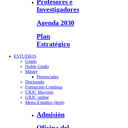
Profesores e
Investigadores
Agenda 2030
Plan
Estratégico
ESTUDIOS
Grado
Doble Grado
Máster
Presenciales
Doctorado
Formación Continua
URJC Mayores
URJC online
Menu-Estudios (item)
Admisión
Oficina del