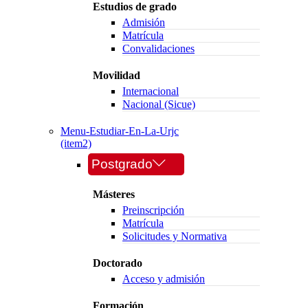
Estudios de grado
Admisión
Matrícula
Convalidaciones
Movilidad
Internacional
Nacional (Sicue)
Menu-Estudiar-En-La-Urjc
(item2)
Postgrado
Másteres
Preinscripción
Matrícula
Solicitudes y Normativa
Doctorado
Acceso y admisión
Formación