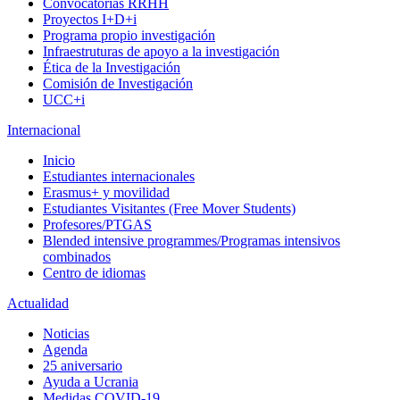
Convocatorias RRHH
Proyectos I+D+i
Programa propio investigación
Infraestruturas de apoyo a la investigación
Ética de la Investigación
Comisión de Investigación
UCC+i
Internacional
Inicio
Estudiantes internacionales
Erasmus+ y movilidad
Estudiantes Visitantes (Free Mover Students)
Profesores/PTGAS
Blended intensive programmes/Programas intensivos
combinados
Centro de idiomas
Actualidad
Noticias
Agenda
25 aniversario
Ayuda a Ucrania
Medidas COVID-19