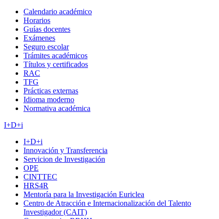
Calendario académico
Horarios
Guías docentes
Exámenes
Seguro escolar
Trámites académicos
Títulos y certificados
RAC
TFG
Prácticas externas
Idioma moderno
Normativa académica
I+D+i
I+D+i
Innovación y Transferencia
Servicion de Investigación
OPE
CINTTEC
HRS4R
Mentoría para la Investigación Euriclea
Centro de Atracción e Internacionalización del Talento
Investigador (CAIT)