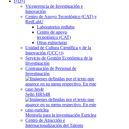
I+D+i
Vicegerencia de Investigación e
Innovación
Centro de Apoyo Tecnológico (CAT) y
RedLabU
Laboratorios redlabu
Centro de apoyo
tecnológico (CAT)
Otras estructuras
Unidad de Cultura Científica y de la
Innovación (UCC+i)
Servicio de Gestión Económica de la
Investigación
Contratación de Personal de
Investigación
Sello HRS4R
Mentoría para la investigación Euriclea
Centro de Atracción e
Internacionalización del Talento