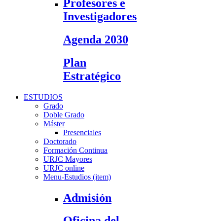
Profesores e
Investigadores
Agenda 2030
Plan
Estratégico
ESTUDIOS
Grado
Doble Grado
Máster
Presenciales
Doctorado
Formación Continua
URJC Mayores
URJC online
Menu-Estudios (item)
Admisión
Oficina del