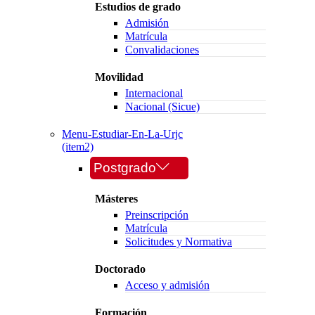
Estudios de grado
Admisión
Matrícula
Convalidaciones
Movilidad
Internacional
Nacional (Sicue)
Menu-Estudiar-En-La-Urjc
(item2)
Postgrado
Másteres
Preinscripción
Matrícula
Solicitudes y Normativa
Doctorado
Acceso y admisión
Formación