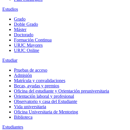
Estudios
Grado
Doble Grado
Máster
Doctorado
Formación Continua
URJC Mayores
URJC Online
Estudiar
Pruebas de acceso
Admisión
Matrícula y convalidaciones
Becas, ayudas y premios
Oficina del estudiante y Orientación preuniversitaria
Orientación laboral y profesional
Observatorio y casa del Estudiante
Vida universitaria
Oficina Universitaria de Mentoring
Biblioteca
Estudiantes