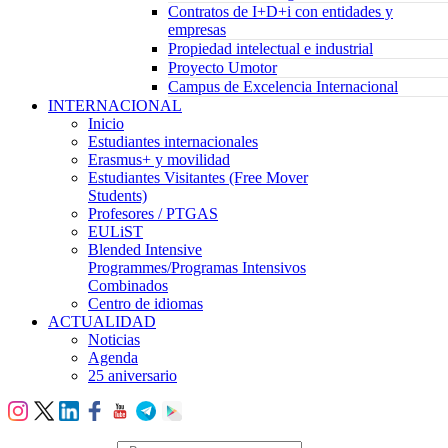
Contratos de I+D+i con entidades y
empresas
Propiedad intelectual e industrial
Proyecto Umotor
Campus de Excelencia Internacional
INTERNACIONAL
Inicio
Estudiantes internacionales
Erasmus+ y movilidad
Estudiantes Visitantes (Free Mover
Students)
Profesores / PTGAS
EULiST
Blended Intensive
Programmes/Programas Intensivos
Combinados
Centro de idiomas
ACTUALIDAD
Noticias
Agenda
25 aniversario