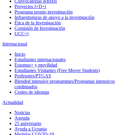
Convocatorias RRHH
Proyectos I+D+i
Programa propio investigación
Infraestruturas de apoyo a la investigación
Ética de la Investigación
Comisión de Investigación
UCC+i
Internacional
Inicio
Estudiantes internacionales
Erasmus+ y movilidad
Estudiantes Visitantes (Free Mover Students)
Profesores/PTGAS
Blended intensive programmes/Programas intensivos
combinados
Centro de idiomas
Actualidad
Noticias
Agenda
25 aniversario
Ayuda a Ucrania
Medidas COVID-19