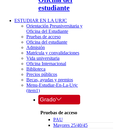
estudiante
ESTUDIAR EN LA URJC
Orientación Preuniversitaria y
Oficina del Estudiante
Pruebas de acceso
Oficina del estudiante
Admisión
Matrícula y convalidaciones
Vida universitaria
Oficina Internacional
Biblioteca
Precios públicos
Becas, ayudas y premios
Menu-Estudiar-En-La-Urjc
(item1)
Grado
Pruebas de acceso
PAU
Mayores 25/40/45