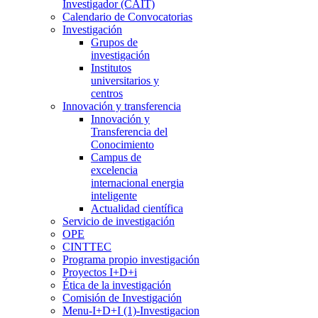
Investigador (CAIT)
Calendario de Convocatorias
Investigación
Grupos de
investigación
Institutos
universitarios y
centros
Innovación y transferencia
Innovación y
Transferencia del
Conocimiento
Campus de
excelencia
internacional energia
inteligente
Actualidad científica
Servicio de investigación
OPE
CINTTEC
Programa propio investigación
Proyectos I+D+i
Ética de la investigación
Comisión de Investigación
Menu-I+D+I (1)-Investigacion