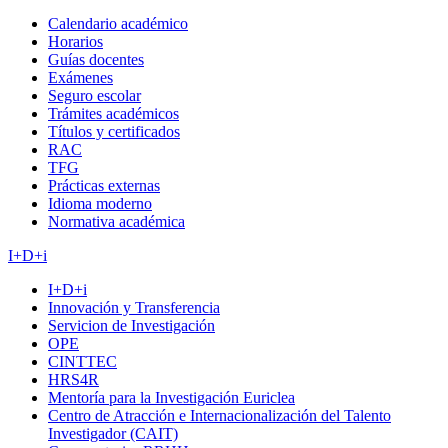
Calendario académico
Horarios
Guías docentes
Exámenes
Seguro escolar
Trámites académicos
Títulos y certificados
RAC
TFG
Prácticas externas
Idioma moderno
Normativa académica
I+D+i
I+D+i
Innovación y Transferencia
Servicion de Investigación
OPE
CINTTEC
HRS4R
Mentoría para la Investigación Euriclea
Centro de Atracción e Internacionalización del Talento
Investigador (CAIT)