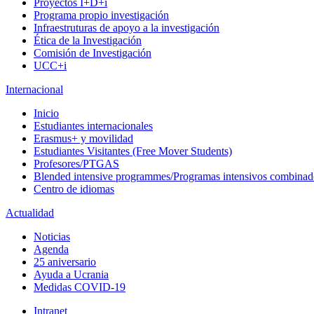
Proyectos I+D+i
Programa propio investigación
Infraestruturas de apoyo a la investigación
Ética de la Investigación
Comisión de Investigación
UCC+i
Internacional
Inicio
Estudiantes internacionales
Erasmus+ y movilidad
Estudiantes Visitantes (Free Mover Students)
Profesores/PTGAS
Blended intensive programmes/Programas intensivos combinad
Centro de idiomas
Actualidad
Noticias
Agenda
25 aniversario
Ayuda a Ucrania
Medidas COVID-19
Intranet