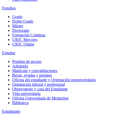
Estudios
Grado
Doble Grado
Máster
Doctorado
Formación Continua
URJC Mayores
URJC Online
Estudiar
Pruebas de acceso
Admisión
Matrícula y convalidaciones
Becas, ayudas y premios
Oficina del estudiante y Orientación preuniversitaria
Orientación laboral y profesional
Observatorio y casa del Estudiante
Vida universitaria
Oficina Universitaria de Mentoring
Biblioteca
Estudiantes