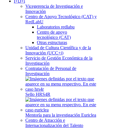
I+D+i
Vicegerencia de Investigación e
Innovación
Centro de Apoyo Tecnológico (CAT) y
RedLabU
Laboratorios redlabu
Centro de apoyo
tecnológico (CAT)
Otras estructuras
Unidad de Cultura Científica y de la
Innovación (UCC+i)
Servicio de Gestión Económica de la
Investigación
Contratación de Personal de
Investigación
Sello HRS4R
Mentoría para la investigación Euriclea
Centro de Atracción e
Internacionalización del Talento