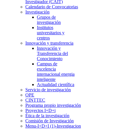
Investigador (CAIT)
Calendario de Convocatorias
Investigación
Grupos de
investigación
Institutos
universitarios y
centros
Innovación y transferencia
Innovación y
Transferencia del
Conocimiento
Campus de
excelencia
internacional energia
inteligente
Actualidad científica
Servicio de investigación
OPE
CINTTEC
Programa propio investigación
Proyectos I+D+i
Ética de la investigación
Comisión de Investigación
Menu-I+D+I (1)-Investigacion