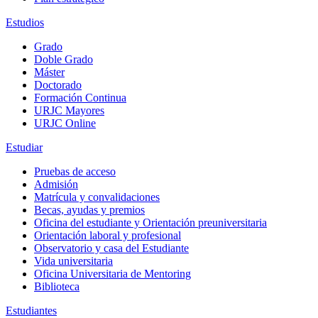
Estudios
Grado
Doble Grado
Máster
Doctorado
Formación Continua
URJC Mayores
URJC Online
Estudiar
Pruebas de acceso
Admisión
Matrícula y convalidaciones
Becas, ayudas y premios
Oficina del estudiante y Orientación preuniversitaria
Orientación laboral y profesional
Observatorio y casa del Estudiante
Vida universitaria
Oficina Universitaria de Mentoring
Biblioteca
Estudiantes