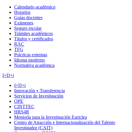
Calendario académico
Horarios
Guías docentes
Exámenes
Seguro escolar
Trámites académicos
Títulos y certificados
RAC
TFG
Prácticas externas
Idioma moderno
Normativa académica
I+D+i
I+D+i
Innovación y Transferencia
Servicion de Investigación
OPE
CINTTEC
HRS4R
Mentoría para la Investigación Euriclea
Centro de Atracción e Internacionalización del Talento
Investigador (CAIT)