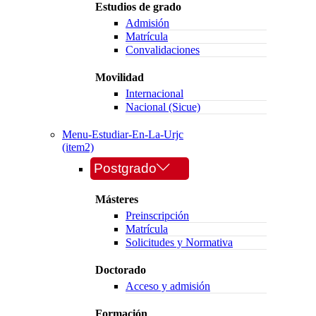
Estudios de grado
Admisión
Matrícula
Convalidaciones
Movilidad
Internacional
Nacional (Sicue)
Menu-Estudiar-En-La-Urjc
(item2)
Postgrado
Másteres
Preinscripción
Matrícula
Solicitudes y Normativa
Doctorado
Acceso y admisión
Formación