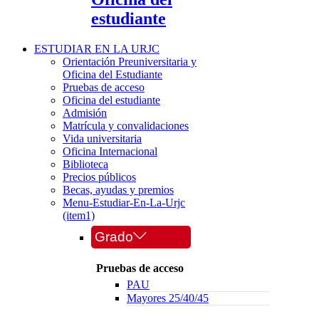
estudiante
ESTUDIAR EN LA URJC
Orientación Preuniversitaria y
Oficina del Estudiante
Pruebas de acceso
Oficina del estudiante
Admisión
Matrícula y convalidaciones
Vida universitaria
Oficina Internacional
Biblioteca
Precios públicos
Becas, ayudas y premios
Menu-Estudiar-En-La-Urjc
(item1)
Grado
Pruebas de acceso
PAU
Mayores 25/40/45