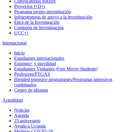
Convocatorias RRHH
Proyectos I+D+i
Programa propio investigación
Infraestruturas de apoyo a la investigación
Ética de la Investigación
Comisión de Investigación
UCC+i
Internacional
Inicio
Estudiantes internacionales
Erasmus+ y movilidad
Estudiantes Visitantes (Free Mover Students)
Profesores/PTGAS
Blended intensive programmes/Programas intensivos
combinados
Centro de idiomas
Actualidad
Noticias
Agenda
25 aniversario
Ayuda a Ucrania
Medidas COVID-19