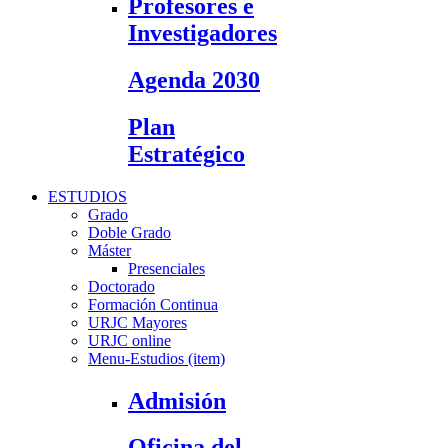
Profesores e
Investigadores
Agenda 2030
Plan
Estratégico
ESTUDIOS
Grado
Doble Grado
Máster
Presenciales
Doctorado
Formación Continua
URJC Mayores
URJC online
Menu-Estudios (item)
Admisión
Oficina del