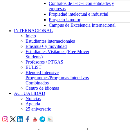
Contratos de I+D+i con entidades y
empresas
Propiedad intelectual e industrial
Proyecto Umotor
Campus de Excelencia Internacional
INTERNACIONAL
Inicio
Estudiantes internacionales
Erasmus+ y movilidad
Estudiantes Visitantes (Free Mover
Students)
Profesores / PTGAS
EULiST
Blended Intensive
Programmes/Programas Intensivos
Combinados
Centro de idiomas
ACTUALIDAD
Noticias
Agenda
25 aniversario