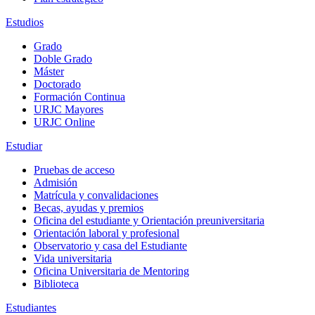
Estudios
Grado
Doble Grado
Máster
Doctorado
Formación Continua
URJC Mayores
URJC Online
Estudiar
Pruebas de acceso
Admisión
Matrícula y convalidaciones
Becas, ayudas y premios
Oficina del estudiante y Orientación preuniversitaria
Orientación laboral y profesional
Observatorio y casa del Estudiante
Vida universitaria
Oficina Universitaria de Mentoring
Biblioteca
Estudiantes