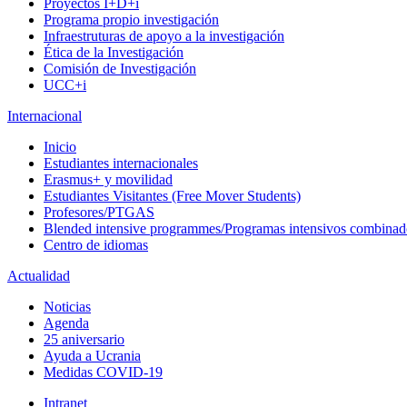
Proyectos I+D+i
Programa propio investigación
Infraestruturas de apoyo a la investigación
Ética de la Investigación
Comisión de Investigación
UCC+i
Internacional
Inicio
Estudiantes internacionales
Erasmus+ y movilidad
Estudiantes Visitantes (Free Mover Students)
Profesores/PTGAS
Blended intensive programmes/Programas intensivos combinad
Centro de idiomas
Actualidad
Noticias
Agenda
25 aniversario
Ayuda a Ucrania
Medidas COVID-19
Intranet