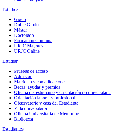
Estudios
Grado
Doble Grado
Máster
Doctorado
Formación Continua
URJC Mayores
URJC Online
Estudiar
Pruebas de acceso
Admisión
Matrícula y convalidaciones
Becas, ayudas y premios
Oficina del estudiante y Orientación preuniversitaria
Orientación laboral y profesional
Observatorio y casa del Estudiante
Vida universitaria
Oficina Universitaria de Mentoring
Biblioteca
Estudiantes