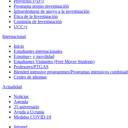
Proyectos I+D+i
Programa propio investigación
Infraestruturas de apoyo a la investigación
Ética de la Investigación
Comisión de Investigación
UCC+i
Internacional
Inicio
Estudiantes internacionales
Erasmus+ y movilidad
Estudiantes Visitantes (Free Mover Students)
Profesores/PTGAS
Blended intensive programmes/Programas intensivos combinad
Centro de idiomas
Actualidad
Noticias
Agenda
25 aniversario
Ayuda a Ucrania
Medidas COVID-19
Intranet