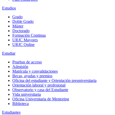
Estudios
Grado
Doble Grado
Máster
Doctorado
Formación Continua
URJC Mayores
URJC Online
Estudiar
Pruebas de acceso
Admisión
Matrícula y convalidaciones
Becas, ayudas y premios
Oficina del estudiante y Orientación preuniversitaria
Orientación laboral y profesional
Observatorio y casa del Estudiante
Vida universitaria
Oficina Universitaria de Mentoring
Biblioteca
Estudiantes