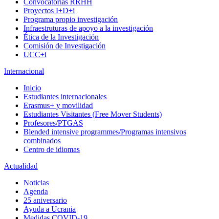
Convocatorias RRHH
Proyectos I+D+i
Programa propio investigación
Infraestruturas de apoyo a la investigación
Ética de la Investigación
Comisión de Investigación
UCC+i
Internacional
Inicio
Estudiantes internacionales
Erasmus+ y movilidad
Estudiantes Visitantes (Free Mover Students)
Profesores/PTGAS
Blended intensive programmes/Programas intensivos
combinados
Centro de idiomas
Actualidad
Noticias
Agenda
25 aniversario
Ayuda a Ucrania
Medidas COVID-19