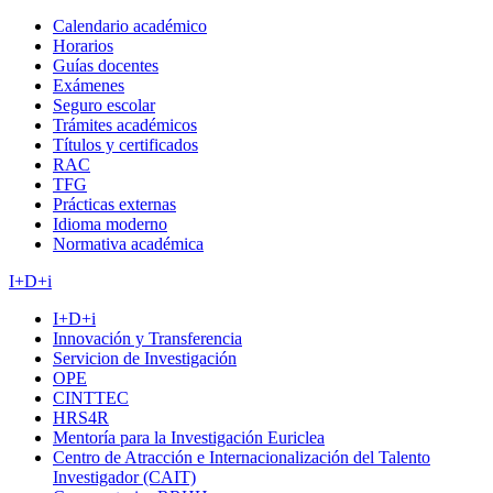
Calendario académico
Horarios
Guías docentes
Exámenes
Seguro escolar
Trámites académicos
Títulos y certificados
RAC
TFG
Prácticas externas
Idioma moderno
Normativa académica
I+D+i
I+D+i
Innovación y Transferencia
Servicion de Investigación
OPE
CINTTEC
HRS4R
Mentoría para la Investigación Euriclea
Centro de Atracción e Internacionalización del Talento
Investigador (CAIT)