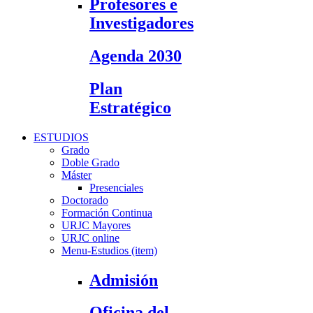
Profesores e
Investigadores
Agenda 2030
Plan
Estratégico
ESTUDIOS
Grado
Doble Grado
Máster
Presenciales
Doctorado
Formación Continua
URJC Mayores
URJC online
Menu-Estudios (item)
Admisión
Oficina del