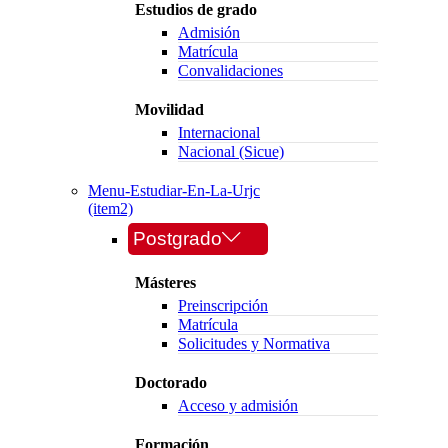
Estudios de grado
Admisión
Matrícula
Convalidaciones
Movilidad
Internacional
Nacional (Sicue)
Menu-Estudiar-En-La-Urjc
(item2)
Postgrado
Másteres
Preinscripción
Matrícula
Solicitudes y Normativa
Doctorado
Acceso y admisión
Formación