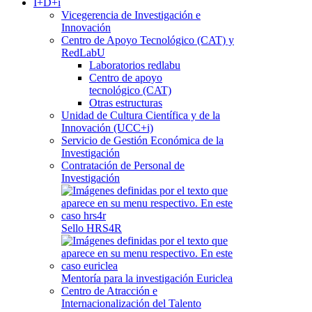
I+D+i
Vicegerencia de Investigación e
Innovación
Centro de Apoyo Tecnológico (CAT) y
RedLabU
Laboratorios redlabu
Centro de apoyo
tecnológico (CAT)
Otras estructuras
Unidad de Cultura Científica y de la
Innovación (UCC+i)
Servicio de Gestión Económica de la
Investigación
Contratación de Personal de
Investigación
Sello HRS4R
Mentoría para la investigación Euriclea
Centro de Atracción e
Internacionalización del Talento