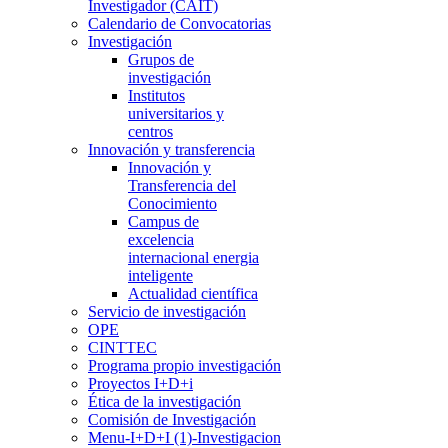
Investigador (CAIT)
Calendario de Convocatorias
Investigación
Grupos de
investigación
Institutos
universitarios y
centros
Innovación y transferencia
Innovación y
Transferencia del
Conocimiento
Campus de
excelencia
internacional energia
inteligente
Actualidad científica
Servicio de investigación
OPE
CINTTEC
Programa propio investigación
Proyectos I+D+i
Ética de la investigación
Comisión de Investigación
Menu-I+D+I (1)-Investigacion