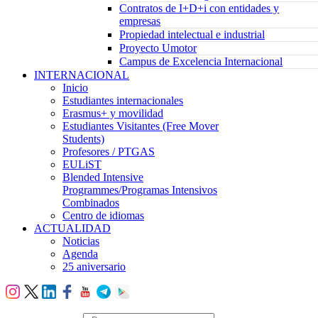
Contratos de I+D+i con entidades y
empresas
Propiedad intelectual e industrial
Proyecto Umotor
Campus de Excelencia Internacional
INTERNACIONAL
Inicio
Estudiantes internacionales
Erasmus+ y movilidad
Estudiantes Visitantes (Free Mover
Students)
Profesores / PTGAS
EULiST
Blended Intensive
Programmes/Programas Intensivos
Combinados
Centro de idiomas
ACTUALIDAD
Noticias
Agenda
25 aniversario