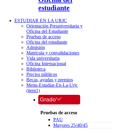
estudiante
ESTUDIAR EN LA URJC
Orientación Preuniversitaria y
Oficina del Estudiante
Pruebas de acceso
Oficina del estudiante
Admisión
Matrícula y convalidaciones
Vida universitaria
Oficina Internacional
Biblioteca
Precios públicos
Becas, ayudas y premios
Menu-Estudiar-En-La-Urjc
(item1)
Grado
Pruebas de acceso
PAU
Mayores 25/40/45