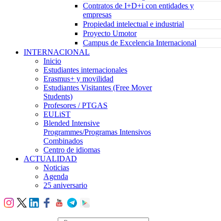
Contratos de I+D+i con entidades y
empresas
Propiedad intelectual e industrial
Proyecto Umotor
Campus de Excelencia Internacional
INTERNACIONAL
Inicio
Estudiantes internacionales
Erasmus+ y movilidad
Estudiantes Visitantes (Free Mover
Students)
Profesores / PTGAS
EULiST
Blended Intensive
Programmes/Programas Intensivos
Combinados
Centro de idiomas
ACTUALIDAD
Noticias
Agenda
25 aniversario