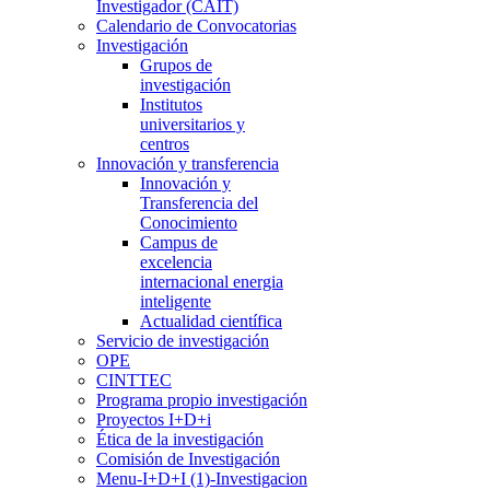
Investigador (CAIT)
Calendario de Convocatorias
Investigación
Grupos de
investigación
Institutos
universitarios y
centros
Innovación y transferencia
Innovación y
Transferencia del
Conocimiento
Campus de
excelencia
internacional energia
inteligente
Actualidad científica
Servicio de investigación
OPE
CINTTEC
Programa propio investigación
Proyectos I+D+i
Ética de la investigación
Comisión de Investigación
Menu-I+D+I (1)-Investigacion