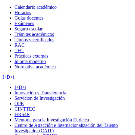
Calendario académico
Horarios
Guías docentes
Exámenes
Seguro escolar
Trámites académicos
Títulos y certificados
RAC
TFG
Prácticas externas
Idioma moderno
Normativa académica
I+D+i
I+D+i
Innovación y Transferencia
Servicion de Investigación
OPE
CINTTEC
HRS4R
Mentoría para la Investigación Euriclea
Centro de Atracción e Internacionalización del Talento
Investigador (CAIT)