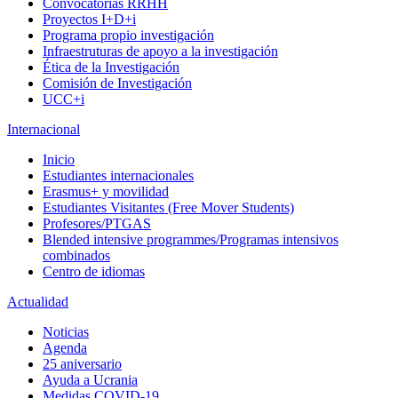
Convocatorias RRHH
Proyectos I+D+i
Programa propio investigación
Infraestruturas de apoyo a la investigación
Ética de la Investigación
Comisión de Investigación
UCC+i
Internacional
Inicio
Estudiantes internacionales
Erasmus+ y movilidad
Estudiantes Visitantes (Free Mover Students)
Profesores/PTGAS
Blended intensive programmes/Programas intensivos
combinados
Centro de idiomas
Actualidad
Noticias
Agenda
25 aniversario
Ayuda a Ucrania
Medidas COVID-19