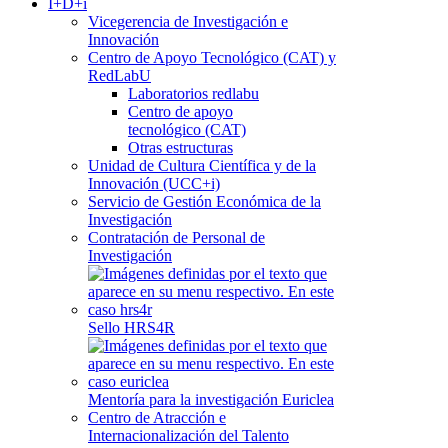
I+D+i
Vicegerencia de Investigación e
Innovación
Centro de Apoyo Tecnológico (CAT) y
RedLabU
Laboratorios redlabu
Centro de apoyo
tecnológico (CAT)
Otras estructuras
Unidad de Cultura Científica y de la
Innovación (UCC+i)
Servicio de Gestión Económica de la
Investigación
Contratación de Personal de
Investigación
Sello HRS4R
Mentoría para la investigación Euriclea
Centro de Atracción e
Internacionalización del Talento