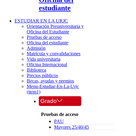
estudiante
ESTUDIAR EN LA URJC
Orientación Preuniversitaria y
Oficina del Estudiante
Pruebas de acceso
Oficina del estudiante
Admisión
Matrícula y convalidaciones
Vida universitaria
Oficina Internacional
Biblioteca
Precios públicos
Becas, ayudas y premios
Menu-Estudiar-En-La-Urjc
(item1)
Grado
Pruebas de acceso
PAU
Mayores 25/40/45