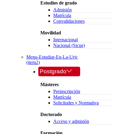
Estudios de grado
Admisión
Matrícula
Convalidaciones
Movilidad
Internacional
Nacional (Sicue)
Menu-Estudiar-En-La-Urjc
(item2)
Postgrado
Másteres
Preinscripción
Matrícula
Solicitudes y Normativa
Doctorado
Acceso y admisión
Formación