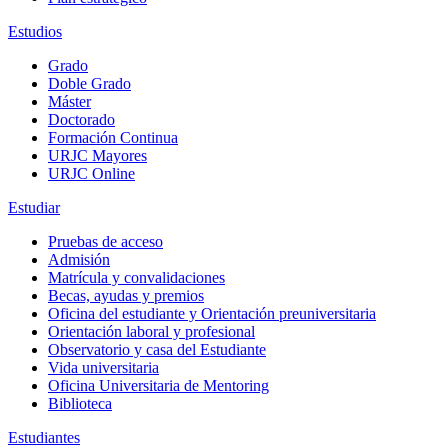
Estudios
Grado
Doble Grado
Máster
Doctorado
Formación Continua
URJC Mayores
URJC Online
Estudiar
Pruebas de acceso
Admisión
Matrícula y convalidaciones
Becas, ayudas y premios
Oficina del estudiante y Orientación preuniversitaria
Orientación laboral y profesional
Observatorio y casa del Estudiante
Vida universitaria
Oficina Universitaria de Mentoring
Biblioteca
Estudiantes