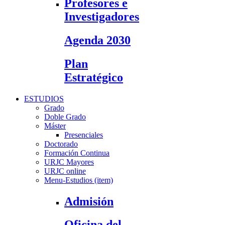
Profesores e
Investigadores
Agenda 2030
Plan
Estratégico
ESTUDIOS
Grado
Doble Grado
Máster
Presenciales
Doctorado
Formación Continua
URJC Mayores
URJC online
Menu-Estudios (item)
Admisión
Oficina del