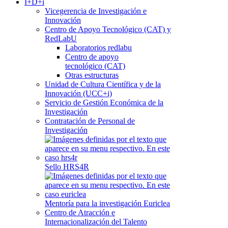
I+D+i
Vicegerencia de Investigación e
Innovación
Centro de Apoyo Tecnológico (CAT) y
RedLabU
Laboratorios redlabu
Centro de apoyo
tecnológico (CAT)
Otras estructuras
Unidad de Cultura Científica y de la
Innovación (UCC+i)
Servicio de Gestión Económica de la
Investigación
Contratación de Personal de
Investigación
Sello HRS4R
Mentoría para la investigación Euriclea
Centro de Atracción e
Internacionalización del Talento