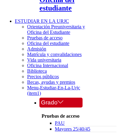
estudiante
ESTUDIAR EN LA URJC
Orientación Preuniversitaria y
Oficina del Estudiante
Pruebas de acceso
Oficina del estudiante
Admisión
Matrícula y convalidaciones
Vida universitaria
Oficina Internacional
Biblioteca
Precios públicos
Becas, ayudas y premios
Menu-Estudiar-En-La-Urjc
(item1)
Grado
Pruebas de acceso
PAU
Mayores 25/40/45