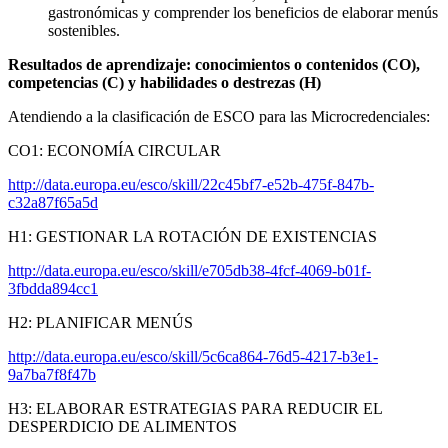
gastronómicas y comprender los beneficios de elaborar menús
sostenibles.
Resultados de aprendizaje: conocimientos o contenidos (CO),
competencias (C) y habilidades o destrezas (H)
Atendiendo a la clasificación de ESCO para las Microcredenciales:
CO1: ECONOMÍA CIRCULAR
http://data.europa.eu/esco/skill/22c45bf7-e52b-475f-847b-
c32a87f65a5d
H1: GESTIONAR LA ROTACIÓN DE EXISTENCIAS
http://data.europa.eu/esco/skill/e705db38-4fcf-4069-b01f-
3fbdda894cc1
H2: PLANIFICAR MENÚS
http://data.europa.eu/esco/skill/5c6ca864-76d5-4217-b3e1-
9a7ba7f8f47b
H3: ELABORAR ESTRATEGIAS PARA REDUCIR EL
DESPERDICIO DE ALIMENTOS