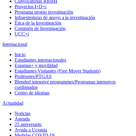
Convocatorias RRHH
Proyectos I+D+i
Programa propio investigación
Infraestruturas de apoyo a la investigación
Ética de la Investigación
Comisión de Investigación
UCC+i
Internacional
Inicio
Estudiantes internacionales
Erasmus+ y movilidad
Estudiantes Visitantes (Free Mover Students)
Profesores/PTGAS
Blended intensive programmes/Programas intensivos
combinados
Centro de idiomas
Actualidad
Noticias
Agenda
25 aniversario
Ayuda a Ucrania
Medidas COVID-19