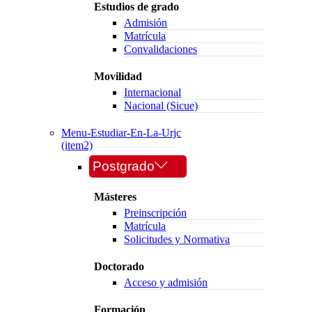
Estudios de grado
Admisión
Matrícula
Convalidaciones
Movilidad
Internacional
Nacional (Sicue)
Menu-Estudiar-En-La-Urjc
(item2)
Postgrado
Másteres
Preinscripción
Matrícula
Solicitudes y Normativa
Doctorado
Acceso y admisión
Formación