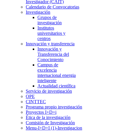
Investigador (CAIT)
Calendario de Convocatorias
Investigación
Grupos de
investigación
Institutos
universitarios y
centros
Innovación y transferencia
Innovación y
Transferencia del
Conocimiento
Campus de
excelencia
internacional energia
inteligente
Actualidad científica
Servicio de investigación
OPE
CINTTEC
Programa propio investigación
Proyectos I+D+i
Ética de la investigación
Comisión de Investigación
Menu-I+D+I (1)-Investigacion