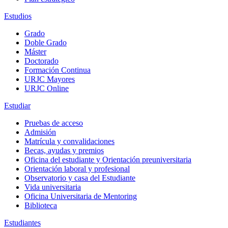
Estudios
Grado
Doble Grado
Máster
Doctorado
Formación Continua
URJC Mayores
URJC Online
Estudiar
Pruebas de acceso
Admisión
Matrícula y convalidaciones
Becas, ayudas y premios
Oficina del estudiante y Orientación preuniversitaria
Orientación laboral y profesional
Observatorio y casa del Estudiante
Vida universitaria
Oficina Universitaria de Mentoring
Biblioteca
Estudiantes