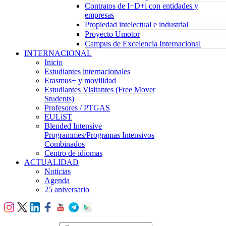
Contratos de I+D+i con entidades y
empresas
Propiedad intelectual e industrial
Proyecto Umotor
Campus de Excelencia Internacional
INTERNACIONAL
Inicio
Estudiantes internacionales
Erasmus+ y movilidad
Estudiantes Visitantes (Free Mover
Students)
Profesores / PTGAS
EULiST
Blended Intensive
Programmes/Programas Intensivos
Combinados
Centro de idiomas
ACTUALIDAD
Noticias
Agenda
25 aniversario