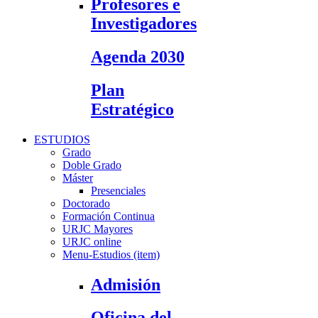
Profesores e
Investigadores
Agenda 2030
Plan
Estratégico
ESTUDIOS
Grado
Doble Grado
Máster
Presenciales
Doctorado
Formación Continua
URJC Mayores
URJC online
Menu-Estudios (item)
Admisión
Oficina del