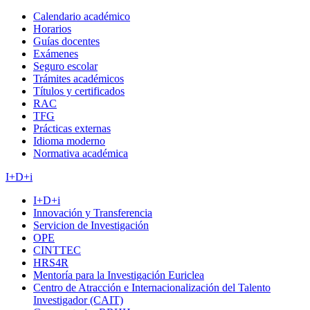
Calendario académico
Horarios
Guías docentes
Exámenes
Seguro escolar
Trámites académicos
Títulos y certificados
RAC
TFG
Prácticas externas
Idioma moderno
Normativa académica
I+D+i
I+D+i
Innovación y Transferencia
Servicion de Investigación
OPE
CINTTEC
HRS4R
Mentoría para la Investigación Euriclea
Centro de Atracción e Internacionalización del Talento
Investigador (CAIT)