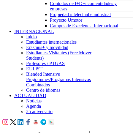
Contratos de I+D+i con entidades y
empresas
Propiedad intelectual e industrial
Proyecto Umotor
Campus de Excelencia Internacional
INTERNACIONAL
Inicio
Estudiantes internacionales
Erasmus+ y movilidad
Estudiantes Visitantes (Free Mover
Students)
Profesores / PTGAS
EULiST
Blended Intensive
Programmes/Programas Intensivos
Combinados
Centro de idiomas
ACTUALIDAD
Noticias
Agenda
25 aniversario