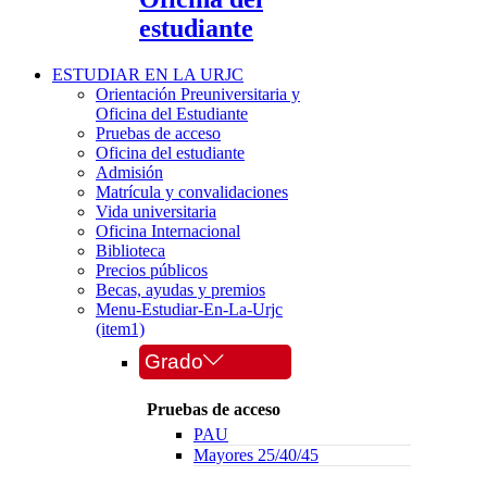
estudiante
ESTUDIAR EN LA URJC
Orientación Preuniversitaria y
Oficina del Estudiante
Pruebas de acceso
Oficina del estudiante
Admisión
Matrícula y convalidaciones
Vida universitaria
Oficina Internacional
Biblioteca
Precios públicos
Becas, ayudas y premios
Menu-Estudiar-En-La-Urjc
(item1)
Grado
Pruebas de acceso
PAU
Mayores 25/40/45