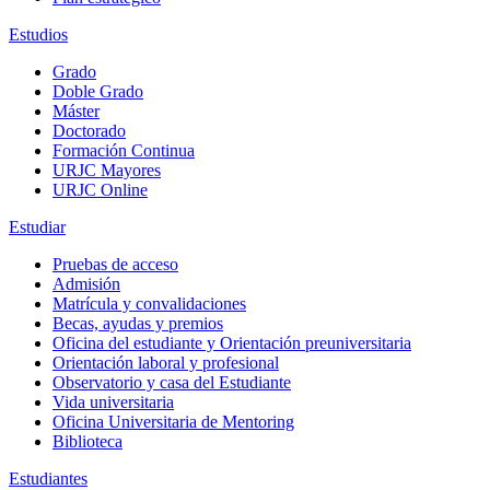
Estudios
Grado
Doble Grado
Máster
Doctorado
Formación Continua
URJC Mayores
URJC Online
Estudiar
Pruebas de acceso
Admisión
Matrícula y convalidaciones
Becas, ayudas y premios
Oficina del estudiante y Orientación preuniversitaria
Orientación laboral y profesional
Observatorio y casa del Estudiante
Vida universitaria
Oficina Universitaria de Mentoring
Biblioteca
Estudiantes