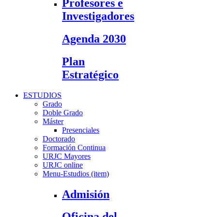
Profesores e
Investigadores
Agenda 2030
Plan
Estratégico
ESTUDIOS
Grado
Doble Grado
Máster
Presenciales
Doctorado
Formación Continua
URJC Mayores
URJC online
Menu-Estudios (item)
Admisión
Oficina del