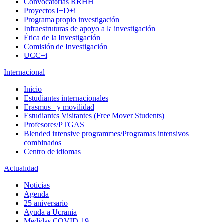
Convocatorias RRHH
Proyectos I+D+i
Programa propio investigación
Infraestruturas de apoyo a la investigación
Ética de la Investigación
Comisión de Investigación
UCC+i
Internacional
Inicio
Estudiantes internacionales
Erasmus+ y movilidad
Estudiantes Visitantes (Free Mover Students)
Profesores/PTGAS
Blended intensive programmes/Programas intensivos
combinados
Centro de idiomas
Actualidad
Noticias
Agenda
25 aniversario
Ayuda a Ucrania
Medidas COVID-19