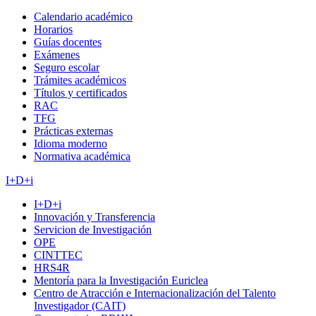
Calendario académico
Horarios
Guías docentes
Exámenes
Seguro escolar
Trámites académicos
Títulos y certificados
RAC
TFG
Prácticas externas
Idioma moderno
Normativa académica
I+D+i
I+D+i
Innovación y Transferencia
Servicion de Investigación
OPE
CINTTEC
HRS4R
Mentoría para la Investigación Euriclea
Centro de Atracción e Internacionalización del Talento
Investigador (CAIT)