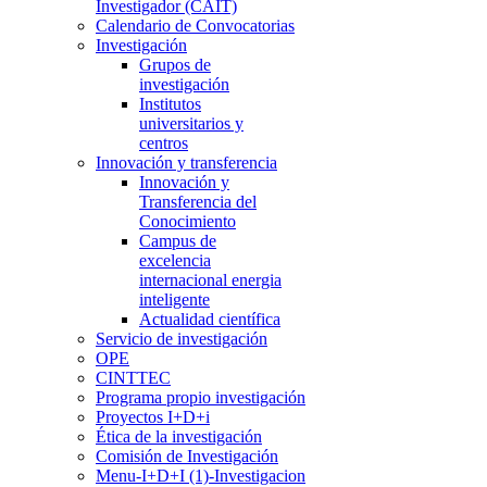
Investigador (CAIT)
Calendario de Convocatorias
Investigación
Grupos de
investigación
Institutos
universitarios y
centros
Innovación y transferencia
Innovación y
Transferencia del
Conocimiento
Campus de
excelencia
internacional energia
inteligente
Actualidad científica
Servicio de investigación
OPE
CINTTEC
Programa propio investigación
Proyectos I+D+i
Ética de la investigación
Comisión de Investigación
Menu-I+D+I (1)-Investigacion