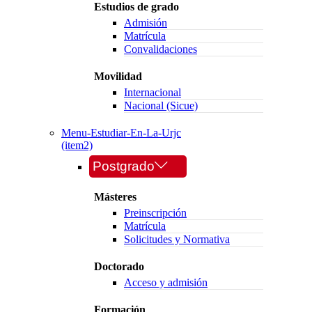
Estudios de grado
Admisión
Matrícula
Convalidaciones
Movilidad
Internacional
Nacional (Sicue)
Menu-Estudiar-En-La-Urjc
(item2)
Postgrado
Másteres
Preinscripción
Matrícula
Solicitudes y Normativa
Doctorado
Acceso y admisión
Formación