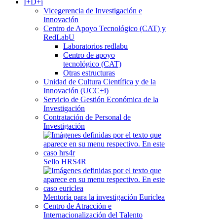
I+D+i
Vicegerencia de Investigación e
Innovación
Centro de Apoyo Tecnológico (CAT) y
RedLabU
Laboratorios redlabu
Centro de apoyo
tecnológico (CAT)
Otras estructuras
Unidad de Cultura Científica y de la
Innovación (UCC+i)
Servicio de Gestión Económica de la
Investigación
Contratación de Personal de
Investigación
Sello HRS4R
Mentoría para la investigación Euriclea
Centro de Atracción e
Internacionalización del Talento