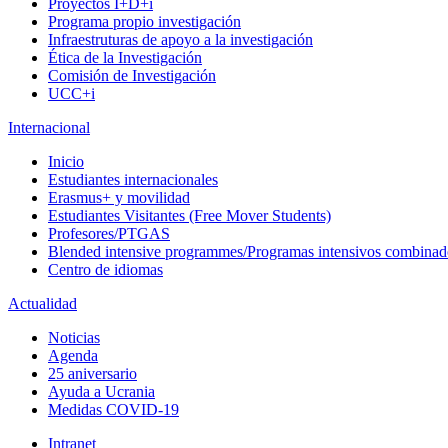
Proyectos I+D+i
Programa propio investigación
Infraestruturas de apoyo a la investigación
Ética de la Investigación
Comisión de Investigación
UCC+i
Internacional
Inicio
Estudiantes internacionales
Erasmus+ y movilidad
Estudiantes Visitantes (Free Mover Students)
Profesores/PTGAS
Blended intensive programmes/Programas intensivos combinad
Centro de idiomas
Actualidad
Noticias
Agenda
25 aniversario
Ayuda a Ucrania
Medidas COVID-19
Intranet