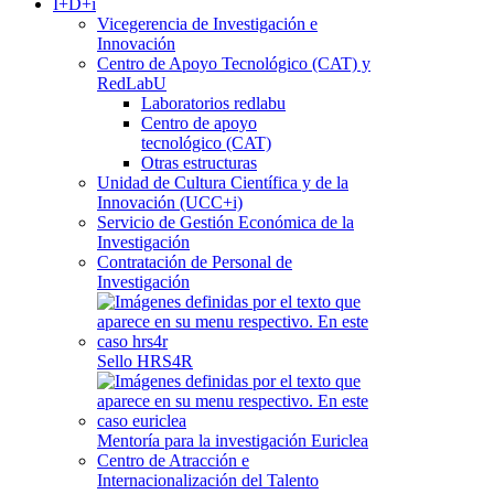
I+D+i
Vicegerencia de Investigación e
Innovación
Centro de Apoyo Tecnológico (CAT) y
RedLabU
Laboratorios redlabu
Centro de apoyo
tecnológico (CAT)
Otras estructuras
Unidad de Cultura Científica y de la
Innovación (UCC+i)
Servicio de Gestión Económica de la
Investigación
Contratación de Personal de
Investigación
Sello HRS4R
Mentoría para la investigación Euriclea
Centro de Atracción e
Internacionalización del Talento