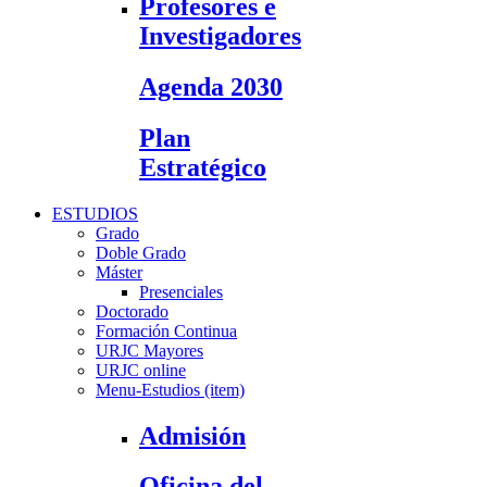
Profesores e
Investigadores
Agenda 2030
Plan
Estratégico
ESTUDIOS
Grado
Doble Grado
Máster
Presenciales
Doctorado
Formación Continua
URJC Mayores
URJC online
Menu-Estudios (item)
Admisión
Oficina del