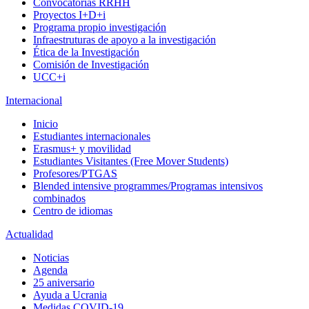
Convocatorias RRHH
Proyectos I+D+i
Programa propio investigación
Infraestruturas de apoyo a la investigación
Ética de la Investigación
Comisión de Investigación
UCC+i
Internacional
Inicio
Estudiantes internacionales
Erasmus+ y movilidad
Estudiantes Visitantes (Free Mover Students)
Profesores/PTGAS
Blended intensive programmes/Programas intensivos
combinados
Centro de idiomas
Actualidad
Noticias
Agenda
25 aniversario
Ayuda a Ucrania
Medidas COVID-19