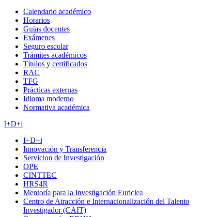
Calendario académico
Horarios
Guías docentes
Exámenes
Seguro escolar
Trámites académicos
Títulos y certificados
RAC
TFG
Prácticas externas
Idioma moderno
Normativa académica
I+D+i
I+D+i
Innovación y Transferencia
Servicion de Investigación
OPE
CINTTEC
HRS4R
Mentoría para la Investigación Euriclea
Centro de Atracción e Internacionalización del Talento
Investigador (CAIT)