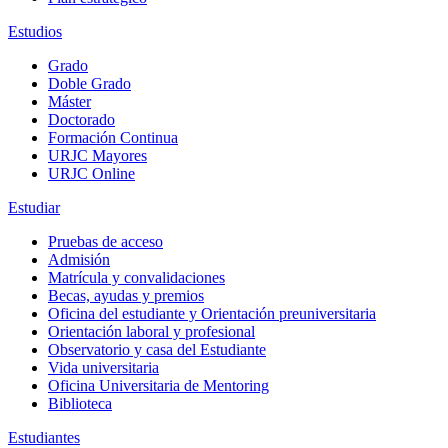
Estudios
Grado
Doble Grado
Máster
Doctorado
Formación Continua
URJC Mayores
URJC Online
Estudiar
Pruebas de acceso
Admisión
Matrícula y convalidaciones
Becas, ayudas y premios
Oficina del estudiante y Orientación preuniversitaria
Orientación laboral y profesional
Observatorio y casa del Estudiante
Vida universitaria
Oficina Universitaria de Mentoring
Biblioteca
Estudiantes