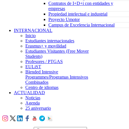
Contratos de I+D+i con entidades y
empresas
Propiedad intelectual e industrial
Proyecto Umotor
Campus de Excelencia Internacional
INTERNACIONAL
Inicio
Estudiantes internacionales
Erasmus+ y movilidad
Estudiantes Visitantes (Free Mover
Students)
Profesores / PTGAS
EULiST
Blended Intensive
Programmes/Programas Intensivos
Combinados
Centro de idiomas
ACTUALIDAD
Noticias
Agenda
25 aniversario