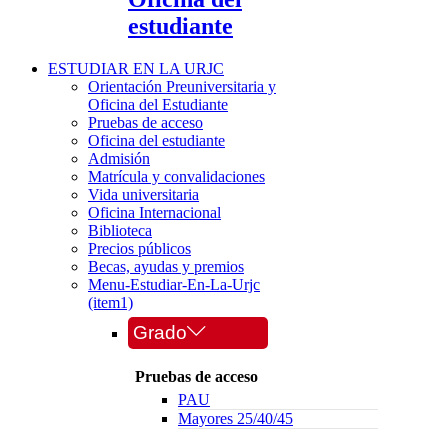
estudiante
ESTUDIAR EN LA URJC
Orientación Preuniversitaria y
Oficina del Estudiante
Pruebas de acceso
Oficina del estudiante
Admisión
Matrícula y convalidaciones
Vida universitaria
Oficina Internacional
Biblioteca
Precios públicos
Becas, ayudas y premios
Menu-Estudiar-En-La-Urjc
(item1)
Grado
Pruebas de acceso
PAU
Mayores 25/40/45