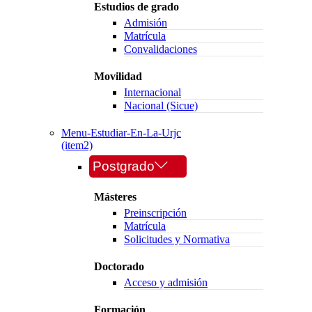
Estudios de grado
Admisión
Matrícula
Convalidaciones
Movilidad
Internacional
Nacional (Sicue)
Menu-Estudiar-En-La-Urjc
(item2)
Postgrado
Másteres
Preinscripción
Matrícula
Solicitudes y Normativa
Doctorado
Acceso y admisión
Formación