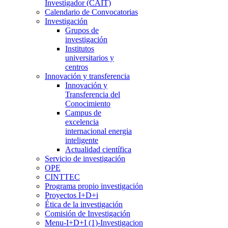
Investigador (CAIT)
Calendario de Convocatorias
Investigación
Grupos de
investigación
Institutos
universitarios y
centros
Innovación y transferencia
Innovación y
Transferencia del
Conocimiento
Campus de
excelencia
internacional energia
inteligente
Actualidad científica
Servicio de investigación
OPE
CINTTEC
Programa propio investigación
Proyectos I+D+i
Ética de la investigación
Comisión de Investigación
Menu-I+D+I (1)-Investigacion