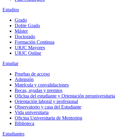
Estudios
Grado
Doble Grado
Máster
Doctorado
Formación Continua
URJC Mayores
URJC Online
Estudiar
Pruebas de acceso
Admisión
Matrícula y convalidaciones
Becas, ayudas y premios
Oficina del estudiante y Orientación preuniversitaria
Orientación laboral y profesional
Observatorio y casa del Estudiante
Vida universitaria
Oficina Universitaria de Mentoring
Biblioteca
Estudiantes