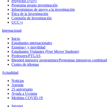
Proyectos I+D+i
Programa propio investigación
Infraestruturas de apoyo a la investigación
Ética de la Investigación
Comisión de Investigación
UCC+i
Internacional
Inicio
Estudiantes internacionales
Erasmus+ y movilidad
Estudiantes Visitantes (Free Mover Students)
Profesores/PTGAS
Blended intensive programmes/Programas intensivos combinad
Centro de idiomas
Actualidad
Noticias
Agenda
25 aniversario
Ayuda a Ucrania
Medidas COVID-19
Intranet