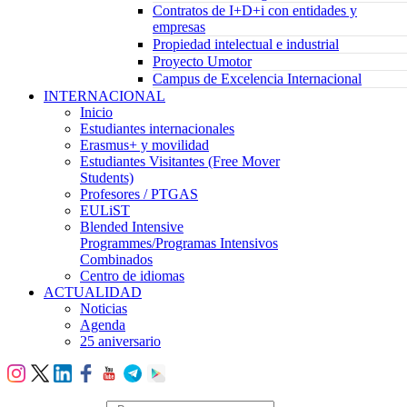
Contratos de I+D+i con entidades y
empresas
Propiedad intelectual e industrial
Proyecto Umotor
Campus de Excelencia Internacional
INTERNACIONAL
Inicio
Estudiantes internacionales
Erasmus+ y movilidad
Estudiantes Visitantes (Free Mover
Students)
Profesores / PTGAS
EULiST
Blended Intensive
Programmes/Programas Intensivos
Combinados
Centro de idiomas
ACTUALIDAD
Noticias
Agenda
25 aniversario