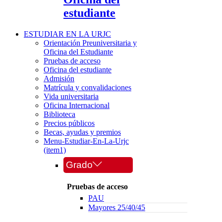
estudiante
ESTUDIAR EN LA URJC
Orientación Preuniversitaria y
Oficina del Estudiante
Pruebas de acceso
Oficina del estudiante
Admisión
Matrícula y convalidaciones
Vida universitaria
Oficina Internacional
Biblioteca
Precios públicos
Becas, ayudas y premios
Menu-Estudiar-En-La-Urjc
(item1)
Grado
Pruebas de acceso
PAU
Mayores 25/40/45