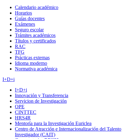
Calendario académico
Horarios
Guías docentes
Exámenes
Seguro escolar
Trámites académicos
Títulos y certificados
RAC
TFG
Prácticas externas
Idioma moderno
Normativa académica
I+D+i
I+D+i
Innovación y Transferencia
Servicion de Investigación
OPE
CINTTEC
HRS4R
Mentoría para la Investigación Euriclea
Centro de Atracción e Internacionalización del Talento
Investigador (CAIT)