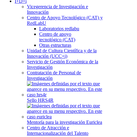
I+D+i
Vicegerencia de Investigación e
Innovación
Centro de Apoyo Tecnológico (CAT) y
RedLabU
Laboratorios redlabu
Centro de apoyo
tecnológico (CAT)
Otras estructuras
Unidad de Cultura Científica y de la
Innovación (UCC+i)
Servicio de Gestión Económica de la
Investigación
Contratación de Personal de
Investigación
Sello HRS4R
Mentoría para la investigación Euriclea
Centro de Atracción e
Internacionalización del Talento