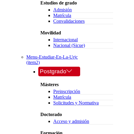
Estudios de grado
Admisión
Matrícula
Convalidaciones
Movilidad
Internacional
Nacional (Sicue)
Menu-Estudiar-En-La-Urjc
(item2)
Postgrado
Másteres
Preinscripción
Matrícula
Solicitudes y Normativa
Doctorado
Acceso y admisión
Formación