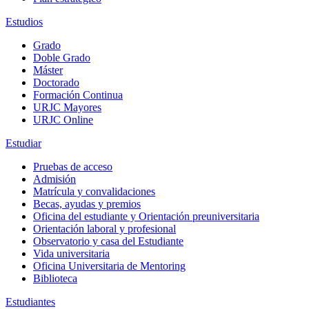
Estudios
Grado
Doble Grado
Máster
Doctorado
Formación Continua
URJC Mayores
URJC Online
Estudiar
Pruebas de acceso
Admisión
Matrícula y convalidaciones
Becas, ayudas y premios
Oficina del estudiante y Orientación preuniversitaria
Orientación laboral y profesional
Observatorio y casa del Estudiante
Vida universitaria
Oficina Universitaria de Mentoring
Biblioteca
Estudiantes