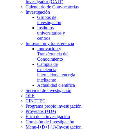
Investigador (CAIT)
Calendario de Convocatorias
Investigación
Grupos de
investigación
Institutos
universitarios y
centros
Innovación y transferencia
Innovación y
Transferencia del
Conocimiento
Campus de
excelencia
internacional energia
inteligente
Actualidad científica
Servicio de investigación
OPE
CINTTEC
Programa propio investigación
Proyectos I+D+i
Ética de la investigación
Comisión de Investigación
Menu-I+D+I (1)-Investigacion