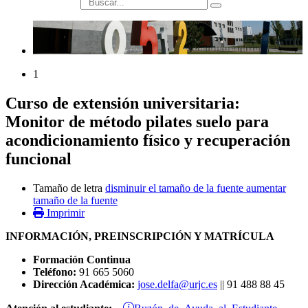
búsqueda
1
Curso de extensión universitaria:
Monitor de método pilates suelo para
acondicionamiento físico y recuperación
funcional
Tamaño de letra
disminuir el tamaño de la fuente
aumentar
tamaño de la fuente
Imprimir
INFORMACIÓN, PREINSCRIPCIÓN Y MATRÍCULA
Formación Continua
Teléfono:
91 665 5060
Dirección Académica:
jose.delfa@urjc.es
|| 91 488 88 45
Buzón de Ayuda al Estudiante