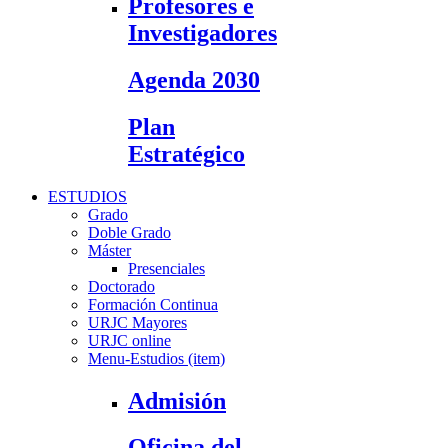
Profesores e
Investigadores
Agenda 2030
Plan
Estratégico
ESTUDIOS
Grado
Doble Grado
Máster
Presenciales
Doctorado
Formación Continua
URJC Mayores
URJC online
Menu-Estudios (item)
Admisión
Oficina del