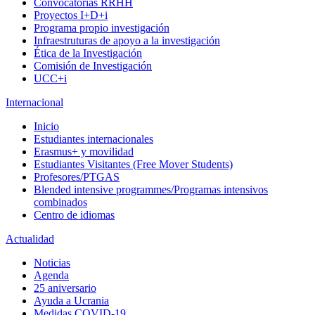
Convocatorias RRHH
Proyectos I+D+i
Programa propio investigación
Infraestruturas de apoyo a la investigación
Ética de la Investigación
Comisión de Investigación
UCC+i
Internacional
Inicio
Estudiantes internacionales
Erasmus+ y movilidad
Estudiantes Visitantes (Free Mover Students)
Profesores/PTGAS
Blended intensive programmes/Programas intensivos
combinados
Centro de idiomas
Actualidad
Noticias
Agenda
25 aniversario
Ayuda a Ucrania
Medidas COVID-19