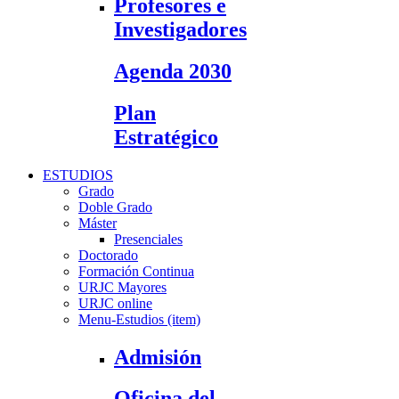
Profesores e
Investigadores
Agenda 2030
Plan
Estratégico
ESTUDIOS
Grado
Doble Grado
Máster
Presenciales
Doctorado
Formación Continua
URJC Mayores
URJC online
Menu-Estudios (item)
Admisión
Oficina del