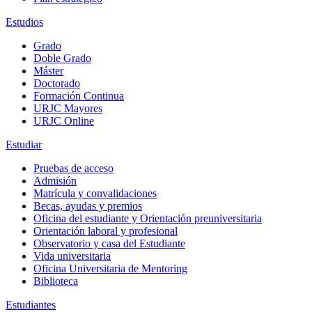
Estudios
Grado
Doble Grado
Máster
Doctorado
Formación Continua
URJC Mayores
URJC Online
Estudiar
Pruebas de acceso
Admisión
Matrícula y convalidaciones
Becas, ayudas y premios
Oficina del estudiante y Orientación preuniversitaria
Orientación laboral y profesional
Observatorio y casa del Estudiante
Vida universitaria
Oficina Universitaria de Mentoring
Biblioteca
Estudiantes