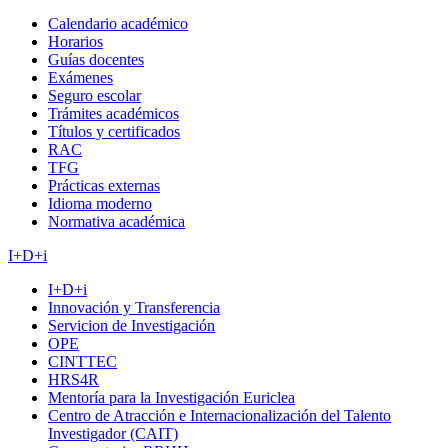
Calendario académico
Horarios
Guías docentes
Exámenes
Seguro escolar
Trámites académicos
Títulos y certificados
RAC
TFG
Prácticas externas
Idioma moderno
Normativa académica
I+D+i
I+D+i
Innovación y Transferencia
Servicion de Investigación
OPE
CINTTEC
HRS4R
Mentoría para la Investigación Euriclea
Centro de Atracción e Internacionalización del Talento
Investigador (CAIT)