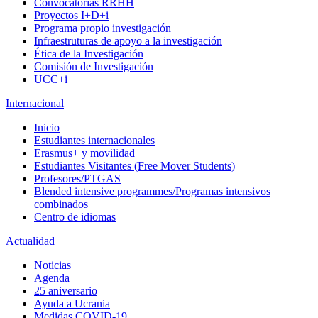
Convocatorias RRHH
Proyectos I+D+i
Programa propio investigación
Infraestruturas de apoyo a la investigación
Ética de la Investigación
Comisión de Investigación
UCC+i
Internacional
Inicio
Estudiantes internacionales
Erasmus+ y movilidad
Estudiantes Visitantes (Free Mover Students)
Profesores/PTGAS
Blended intensive programmes/Programas intensivos
combinados
Centro de idiomas
Actualidad
Noticias
Agenda
25 aniversario
Ayuda a Ucrania
Medidas COVID-19