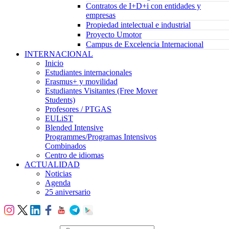
Contratos de I+D+i con entidades y
empresas
Propiedad intelectual e industrial
Proyecto Umotor
Campus de Excelencia Internacional
INTERNACIONAL
Inicio
Estudiantes internacionales
Erasmus+ y movilidad
Estudiantes Visitantes (Free Mover
Students)
Profesores / PTGAS
EULiST
Blended Intensive
Programmes/Programas Intensivos
Combinados
Centro de idiomas
ACTUALIDAD
Noticias
Agenda
25 aniversario