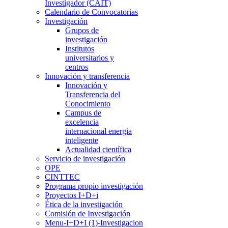
Investigador (CAIT)
Calendario de Convocatorias
Investigación
Grupos de
investigación
Institutos
universitarios y
centros
Innovación y transferencia
Innovación y
Transferencia del
Conocimiento
Campus de
excelencia
internacional energia
inteligente
Actualidad científica
Servicio de investigación
OPE
CINTTEC
Programa propio investigación
Proyectos I+D+i
Ética de la investigación
Comisión de Investigación
Menu-I+D+I (1)-Investigacion