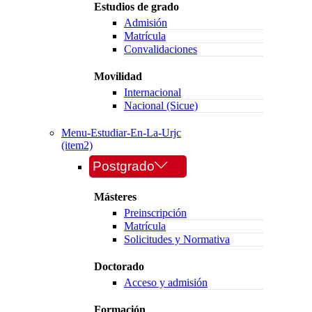
Estudios de grado
Admisión
Matrícula
Convalidaciones
Movilidad
Internacional
Nacional (Sicue)
Menu-Estudiar-En-La-Urjc
(item2)
Postgrado
Másteres
Preinscripción
Matrícula
Solicitudes y Normativa
Doctorado
Acceso y admisión
Formación