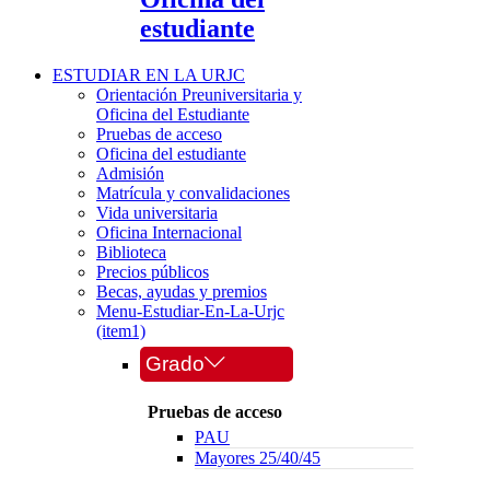
estudiante
ESTUDIAR EN LA URJC
Orientación Preuniversitaria y
Oficina del Estudiante
Pruebas de acceso
Oficina del estudiante
Admisión
Matrícula y convalidaciones
Vida universitaria
Oficina Internacional
Biblioteca
Precios públicos
Becas, ayudas y premios
Menu-Estudiar-En-La-Urjc
(item1)
Grado
Pruebas de acceso
PAU
Mayores 25/40/45