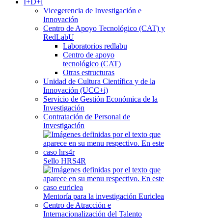
I+D+i
Vicegerencia de Investigación e
Innovación
Centro de Apoyo Tecnológico (CAT) y
RedLabU
Laboratorios redlabu
Centro de apoyo
tecnológico (CAT)
Otras estructuras
Unidad de Cultura Científica y de la
Innovación (UCC+i)
Servicio de Gestión Económica de la
Investigación
Contratación de Personal de
Investigación
Sello HRS4R
Mentoría para la investigación Euriclea
Centro de Atracción e
Internacionalización del Talento