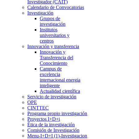
Investigador (CAIT)
Calendario de Convocatorias
Investigación
Grupos de
investigación
Institutos
universitarios y
centros
Innovación y transferencia
Innovación y
Transferencia del
Conocimiento
Campus de
excelencia
internacional energia
inteligente
Actualidad científica
Servicio de investigación
OPE
CINTTEC
Programa propio investigación
Proyectos I+D+i
Ética de la investigación
Comisión de Investigación
Menu-I+D+I (1)-Investigacion