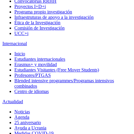
Convocatorias RRHH
Proyectos I+D+i
Programa propio investigación
Infraestruturas de apoyo a la investigación
Ética de la Investigación
Comisión de Investigación
UCC+i
Internacional
Inicio
Estudiantes internacionales
Erasmus+ y movilidad
Estudiantes Visitantes (Free Mover Students)
Profesores/PTGAS
Blended intensive programmes/Programas intensivos
combinados
Centro de idiomas
Actualidad
Noticias
Agenda
25 aniversario
Ayuda a Ucrania
Medidas COVID-19