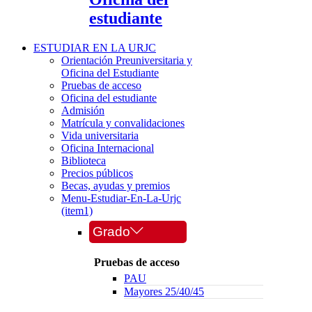
estudiante
ESTUDIAR EN LA URJC
Orientación Preuniversitaria y
Oficina del Estudiante
Pruebas de acceso
Oficina del estudiante
Admisión
Matrícula y convalidaciones
Vida universitaria
Oficina Internacional
Biblioteca
Precios públicos
Becas, ayudas y premios
Menu-Estudiar-En-La-Urjc
(item1)
Grado
Pruebas de acceso
PAU
Mayores 25/40/45