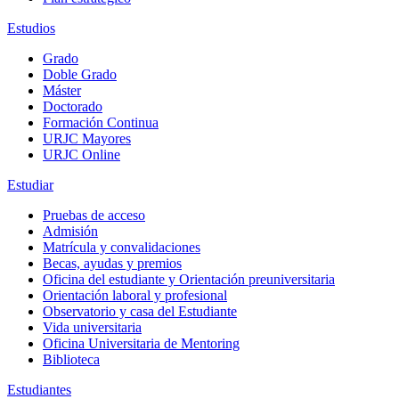
Estudios
Grado
Doble Grado
Máster
Doctorado
Formación Continua
URJC Mayores
URJC Online
Estudiar
Pruebas de acceso
Admisión
Matrícula y convalidaciones
Becas, ayudas y premios
Oficina del estudiante y Orientación preuniversitaria
Orientación laboral y profesional
Observatorio y casa del Estudiante
Vida universitaria
Oficina Universitaria de Mentoring
Biblioteca
Estudiantes