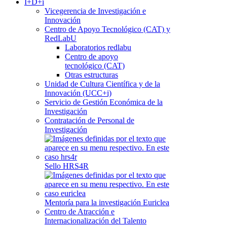
I+D+i
Vicegerencia de Investigación e
Innovación
Centro de Apoyo Tecnológico (CAT) y
RedLabU
Laboratorios redlabu
Centro de apoyo
tecnológico (CAT)
Otras estructuras
Unidad de Cultura Científica y de la
Innovación (UCC+i)
Servicio de Gestión Económica de la
Investigación
Contratación de Personal de
Investigación
Sello HRS4R
Mentoría para la investigación Euriclea
Centro de Atracción e
Internacionalización del Talento