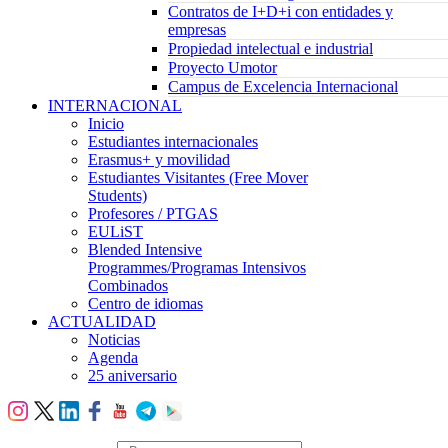
Contratos de I+D+i con entidades y
empresas
Propiedad intelectual e industrial
Proyecto Umotor
Campus de Excelencia Internacional
INTERNACIONAL
Inicio
Estudiantes internacionales
Erasmus+ y movilidad
Estudiantes Visitantes (Free Mover
Students)
Profesores / PTGAS
EULiST
Blended Intensive
Programmes/Programas Intensivos
Combinados
Centro de idiomas
ACTUALIDAD
Noticias
Agenda
25 aniversario