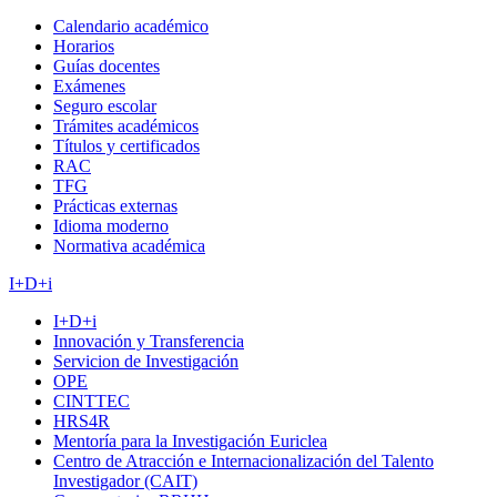
Calendario académico
Horarios
Guías docentes
Exámenes
Seguro escolar
Trámites académicos
Títulos y certificados
RAC
TFG
Prácticas externas
Idioma moderno
Normativa académica
I+D+i
I+D+i
Innovación y Transferencia
Servicion de Investigación
OPE
CINTTEC
HRS4R
Mentoría para la Investigación Euriclea
Centro de Atracción e Internacionalización del Talento
Investigador (CAIT)