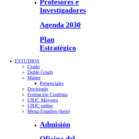
Profesores e
Investigadores
Agenda 2030
Plan
Estratégico
ESTUDIOS
Grado
Doble Grado
Máster
Presenciales
Doctorado
Formación Continua
URJC Mayores
URJC online
Menu-Estudios (item)
Admisión
Oficina del