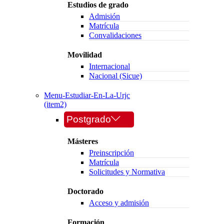
Estudios de grado
Admisión
Matrícula
Convalidaciones
Movilidad
Internacional
Nacional (Sicue)
Menu-Estudiar-En-La-Urjc
(item2)
Postgrado
Másteres
Preinscripción
Matrícula
Solicitudes y Normativa
Doctorado
Acceso y admisión
Formación