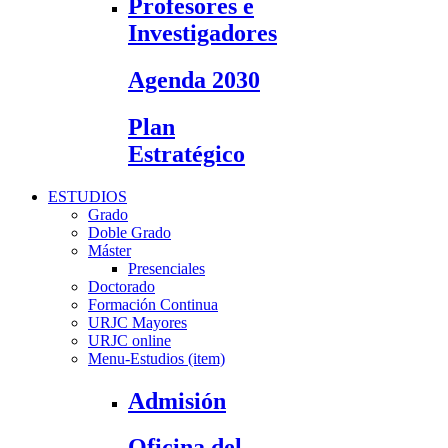
Profesores e
Investigadores
Agenda 2030
Plan
Estratégico
ESTUDIOS
Grado
Doble Grado
Máster
Presenciales
Doctorado
Formación Continua
URJC Mayores
URJC online
Menu-Estudios (item)
Admisión
Oficina del