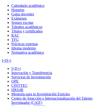
Calendario académico
Horarios
Guías docentes
Exámenes
Seguro escolar
Trámites académicos
Títulos y certificados
RAC
TFG
Prácticas externas
Idioma moderno
Normativa académica
I+D+i
I+D+i
Innovación y Transferencia
Servicion de Investigación
OPE
CINTTEC
HRS4R
Mentoría para la Investigación Euriclea
Centro de Atracción e Internacionalización del Talento
Investigador (CAIT)