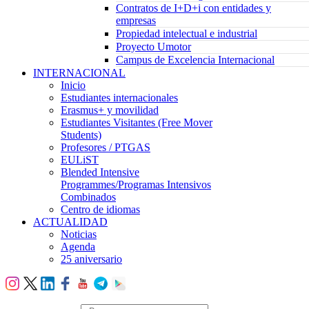
Contratos de I+D+i con entidades y
empresas
Propiedad intelectual e industrial
Proyecto Umotor
Campus de Excelencia Internacional
INTERNACIONAL
Inicio
Estudiantes internacionales
Erasmus+ y movilidad
Estudiantes Visitantes (Free Mover
Students)
Profesores / PTGAS
EULiST
Blended Intensive
Programmes/Programas Intensivos
Combinados
Centro de idiomas
ACTUALIDAD
Noticias
Agenda
25 aniversario