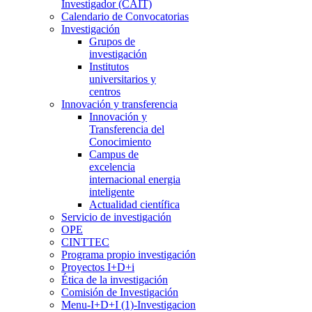
Investigador (CAIT)
Calendario de Convocatorias
Investigación
Grupos de
investigación
Institutos
universitarios y
centros
Innovación y transferencia
Innovación y
Transferencia del
Conocimiento
Campus de
excelencia
internacional energia
inteligente
Actualidad científica
Servicio de investigación
OPE
CINTTEC
Programa propio investigación
Proyectos I+D+i
Ética de la investigación
Comisión de Investigación
Menu-I+D+I (1)-Investigacion