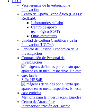
I+D+i
Vicegerencia de Investigación e
Innovación
Centro de Apoyo Tecnológico (CAT) y
RedLabU
Laboratorios redlabu
Centro de apoyo
tecnológico (CAT)
Otras estructuras
Unidad de Cultura Científica y de la
Innovación (UCC+i)
Servicio de Gestión Económica de la
Investigación
Contratación de Personal de
Investigación
Sello HRS4R
Mentoría para la investigación Euriclea
Centro de Atracción e
Internacionalización del Talento