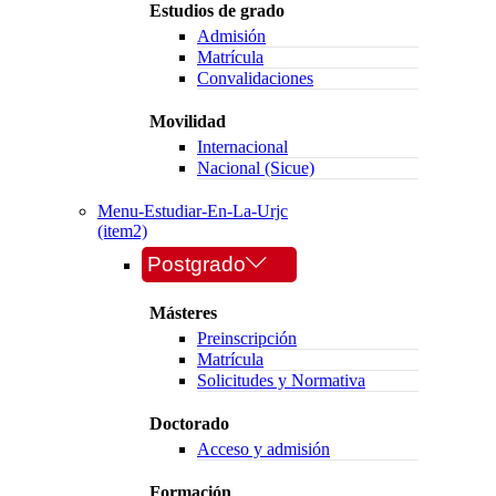
Estudios de grado
Admisión
Matrícula
Convalidaciones
Movilidad
Internacional
Nacional (Sicue)
Menu-Estudiar-En-La-Urjc
(item2)
Postgrado
Másteres
Preinscripción
Matrícula
Solicitudes y Normativa
Doctorado
Acceso y admisión
Formación