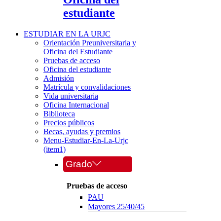
estudiante
ESTUDIAR EN LA URJC
Orientación Preuniversitaria y
Oficina del Estudiante
Pruebas de acceso
Oficina del estudiante
Admisión
Matrícula y convalidaciones
Vida universitaria
Oficina Internacional
Biblioteca
Precios públicos
Becas, ayudas y premios
Menu-Estudiar-En-La-Urjc
(item1)
Grado
Pruebas de acceso
PAU
Mayores 25/40/45