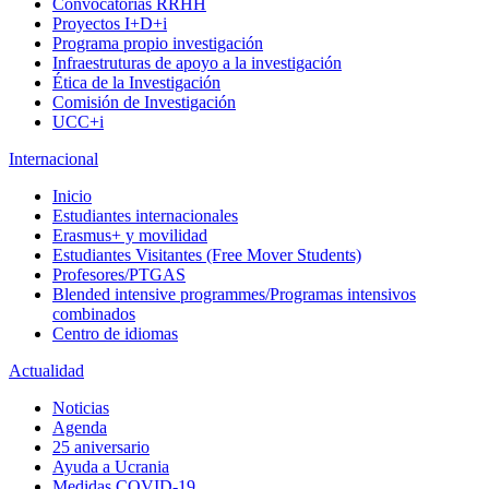
Convocatorias RRHH
Proyectos I+D+i
Programa propio investigación
Infraestruturas de apoyo a la investigación
Ética de la Investigación
Comisión de Investigación
UCC+i
Internacional
Inicio
Estudiantes internacionales
Erasmus+ y movilidad
Estudiantes Visitantes (Free Mover Students)
Profesores/PTGAS
Blended intensive programmes/Programas intensivos
combinados
Centro de idiomas
Actualidad
Noticias
Agenda
25 aniversario
Ayuda a Ucrania
Medidas COVID-19