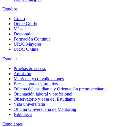
Estudios
Grado
Doble Grado
Máster
Doctorado
Formación Continua
URJC Mayores
URJC Online
Estudiar
Pruebas de acceso
Admisión
Matrícula y convalidaciones
Becas, ayudas y premios
Oficina del estudiante y Orientación preuniversitaria
Orientación laboral y profesional
Observatorio y casa del Estudiante
Vida universitaria
Oficina Universitaria de Mentoring
Biblioteca
Estudiantes