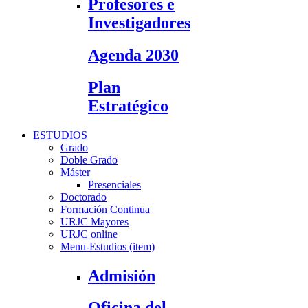
Profesores e
Investigadores
Agenda 2030
Plan
Estratégico
ESTUDIOS
Grado
Doble Grado
Máster
Presenciales
Doctorado
Formación Continua
URJC Mayores
URJC online
Menu-Estudios (item)
Admisión
Oficina del