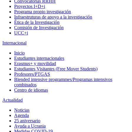
Convocatorias RRHH
Proyectos I+D+i
Programa propio investigación
Infraestruturas de apoyo a la investigación
Ética de la Investigación
Comisión de Investigación
UCC+i
Internacional
Inicio
Estudiantes internacionales
Erasmus+ y movilidad
Estudiantes Visitantes (Free Mover Students)
Profesores/PTGAS
Blended intensive programmes/Programas intensivos
combinados
Centro de idiomas
Actualidad
Noticias
Agenda
25 aniversario
Ayuda a Ucrania
Medidas COVID-19