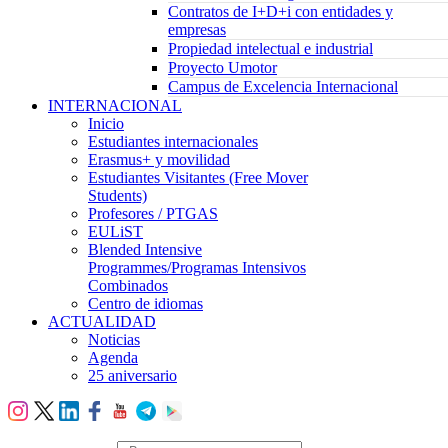
Contratos de I+D+i con entidades y
empresas
Propiedad intelectual e industrial
Proyecto Umotor
Campus de Excelencia Internacional
INTERNACIONAL
Inicio
Estudiantes internacionales
Erasmus+ y movilidad
Estudiantes Visitantes (Free Mover
Students)
Profesores / PTGAS
EULiST
Blended Intensive
Programmes/Programas Intensivos
Combinados
Centro de idiomas
ACTUALIDAD
Noticias
Agenda
25 aniversario