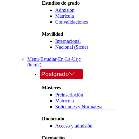
Estudios de grado
Admisión
Matrícula
Convalidaciones
Movilidad
Internacional
Nacional (Sicue)
Menu-Estudiar-En-La-Urjc
(item2)
Postgrado
Másteres
Preinscripción
Matrícula
Solicitudes y Normativa
Doctorado
Acceso y admisión
Formación