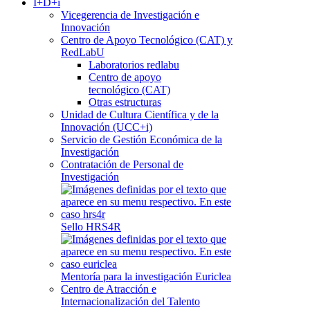
I+D+i
Vicegerencia de Investigación e
Innovación
Centro de Apoyo Tecnológico (CAT) y
RedLabU
Laboratorios redlabu
Centro de apoyo
tecnológico (CAT)
Otras estructuras
Unidad de Cultura Científica y de la
Innovación (UCC+i)
Servicio de Gestión Económica de la
Investigación
Contratación de Personal de
Investigación
Sello HRS4R
Mentoría para la investigación Euriclea
Centro de Atracción e
Internacionalización del Talento