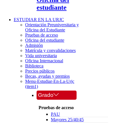
estudiante
ESTUDIAR EN LA URJC
Orientación Preuniversitaria y
Oficina del Estudiante
Pruebas de acceso
Oficina del estudiante
Admisión
Matrícula y convalidaciones
Vida universitaria
Oficina Internacional
Biblioteca
Precios públicos
Becas, ayudas y premios
Menu-Estudiar-En-La-Urjc
(item1)
Grado
Pruebas de acceso
PAU
Mayores 25/40/45