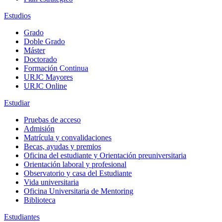
Estudios
Grado
Doble Grado
Máster
Doctorado
Formación Continua
URJC Mayores
URJC Online
Estudiar
Pruebas de acceso
Admisión
Matrícula y convalidaciones
Becas, ayudas y premios
Oficina del estudiante y Orientación preuniversitaria
Orientación laboral y profesional
Observatorio y casa del Estudiante
Vida universitaria
Oficina Universitaria de Mentoring
Biblioteca
Estudiantes