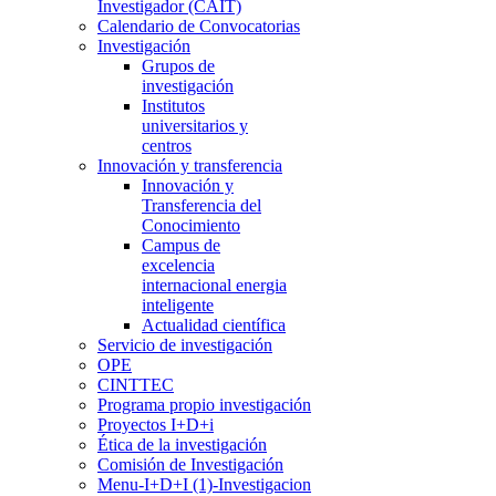
Investigador (CAIT)
Calendario de Convocatorias
Investigación
Grupos de
investigación
Institutos
universitarios y
centros
Innovación y transferencia
Innovación y
Transferencia del
Conocimiento
Campus de
excelencia
internacional energia
inteligente
Actualidad científica
Servicio de investigación
OPE
CINTTEC
Programa propio investigación
Proyectos I+D+i
Ética de la investigación
Comisión de Investigación
Menu-I+D+I (1)-Investigacion