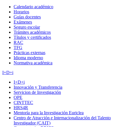
Calendario académico
Horarios
Guías docentes
Exámenes
Seguro escolar
Trámites académicos
Títulos y certificados
RAC
TFG
Prácticas externas
Idioma moderno
Normativa académica
I+D+i
I+D+i
Innovación y Transferencia
Servicion de Investigación
OPE
CINTTEC
HRS4R
Mentoría para la Investigación Euriclea
Centro de Atracción e Internacionalización del Talento
Investigador (CAIT)