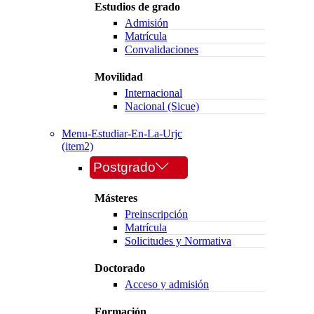
Estudios de grado
Admisión
Matrícula
Convalidaciones
Movilidad
Internacional
Nacional (Sicue)
Menu-Estudiar-En-La-Urjc
(item2)
Postgrado
Másteres
Preinscripción
Matrícula
Solicitudes y Normativa
Doctorado
Acceso y admisión
Formación