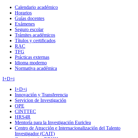
Calendario académico
Horarios
Guías docentes
Exámenes
Seguro escolar
Trámites académicos
Títulos y certificados
RAC
TFG
Prácticas externas
Idioma moderno
Normativa académica
I+D+i
I+D+i
Innovación y Transferencia
Servicion de Investigación
OPE
CINTTEC
HRS4R
Mentoría para la Investigación Euriclea
Centro de Atracción e Internacionalización del Talento
Investigador (CAIT)