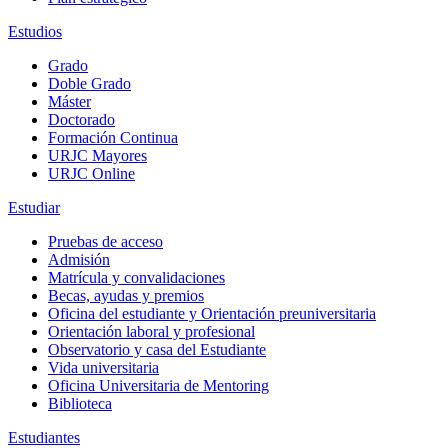
Estudios
Grado
Doble Grado
Máster
Doctorado
Formación Continua
URJC Mayores
URJC Online
Estudiar
Pruebas de acceso
Admisión
Matrícula y convalidaciones
Becas, ayudas y premios
Oficina del estudiante y Orientación preuniversitaria
Orientación laboral y profesional
Observatorio y casa del Estudiante
Vida universitaria
Oficina Universitaria de Mentoring
Biblioteca
Estudiantes