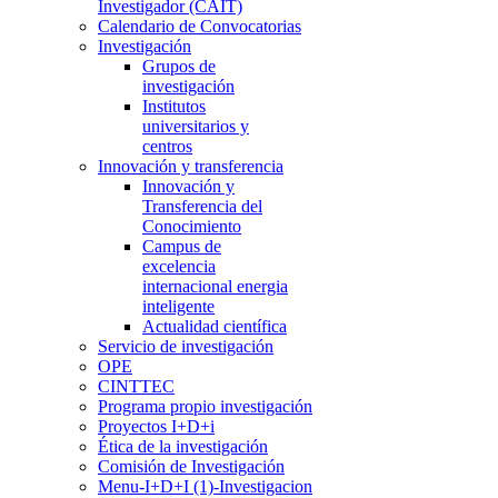
Investigador (CAIT)
Calendario de Convocatorias
Investigación
Grupos de
investigación
Institutos
universitarios y
centros
Innovación y transferencia
Innovación y
Transferencia del
Conocimiento
Campus de
excelencia
internacional energia
inteligente
Actualidad científica
Servicio de investigación
OPE
CINTTEC
Programa propio investigación
Proyectos I+D+i
Ética de la investigación
Comisión de Investigación
Menu-I+D+I (1)-Investigacion