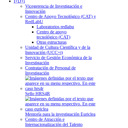
I+D+i
Vicegerencia de Investigación e
Innovación
Centro de Apoyo Tecnológico (CAT) y
RedLabU
Laboratorios redlabu
Centro de apoyo
tecnológico (CAT)
Otras estructuras
Unidad de Cultura Científica y de la
Innovación (UCC+i)
Servicio de Gestión Económica de la
Investigación
Contratación de Personal de
Investigación
Sello HRS4R
Mentoría para la investigación Euriclea
Centro de Atracción e
Internacionalización del Talento