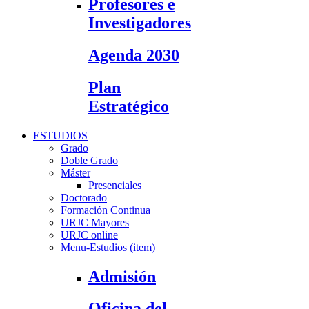
Profesores e
Investigadores
Agenda 2030
Plan
Estratégico
ESTUDIOS
Grado
Doble Grado
Máster
Presenciales
Doctorado
Formación Continua
URJC Mayores
URJC online
Menu-Estudios (item)
Admisión
Oficina del