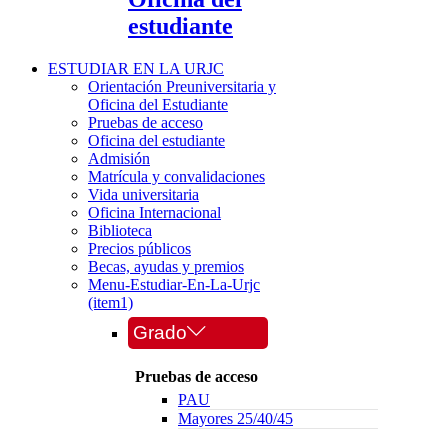
estudiante
ESTUDIAR EN LA URJC
Orientación Preuniversitaria y
Oficina del Estudiante
Pruebas de acceso
Oficina del estudiante
Admisión
Matrícula y convalidaciones
Vida universitaria
Oficina Internacional
Biblioteca
Precios públicos
Becas, ayudas y premios
Menu-Estudiar-En-La-Urjc
(item1)
Grado
Pruebas de acceso
PAU
Mayores 25/40/45