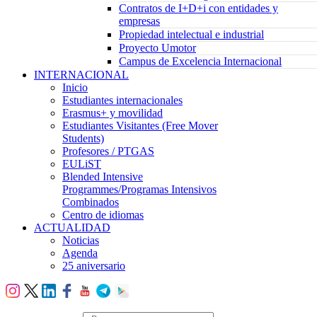
Contratos de I+D+i con entidades y
empresas
Propiedad intelectual e industrial
Proyecto Umotor
Campus de Excelencia Internacional
INTERNACIONAL
Inicio
Estudiantes internacionales
Erasmus+ y movilidad
Estudiantes Visitantes (Free Mover
Students)
Profesores / PTGAS
EULiST
Blended Intensive
Programmes/Programas Intensivos
Combinados
Centro de idiomas
ACTUALIDAD
Noticias
Agenda
25 aniversario