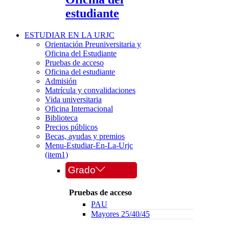
estudiante
ESTUDIAR EN LA URJC
Orientación Preuniversitaria y
Oficina del Estudiante
Pruebas de acceso
Oficina del estudiante
Admisión
Matrícula y convalidaciones
Vida universitaria
Oficina Internacional
Biblioteca
Precios públicos
Becas, ayudas y premios
Menu-Estudiar-En-La-Urjc
(item1)
Grado
Pruebas de acceso
PAU
Mayores 25/40/45