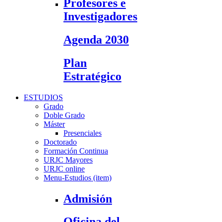
Profesores e
Investigadores
Agenda 2030
Plan
Estratégico
ESTUDIOS
Grado
Doble Grado
Máster
Presenciales
Doctorado
Formación Continua
URJC Mayores
URJC online
Menu-Estudios (item)
Admisión
Oficina del