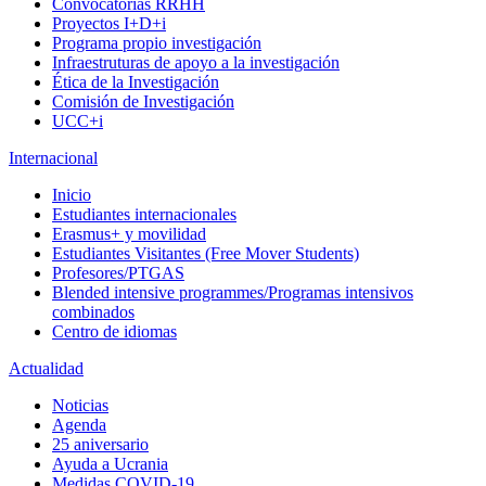
Convocatorias RRHH
Proyectos I+D+i
Programa propio investigación
Infraestruturas de apoyo a la investigación
Ética de la Investigación
Comisión de Investigación
UCC+i
Internacional
Inicio
Estudiantes internacionales
Erasmus+ y movilidad
Estudiantes Visitantes (Free Mover Students)
Profesores/PTGAS
Blended intensive programmes/Programas intensivos
combinados
Centro de idiomas
Actualidad
Noticias
Agenda
25 aniversario
Ayuda a Ucrania
Medidas COVID-19