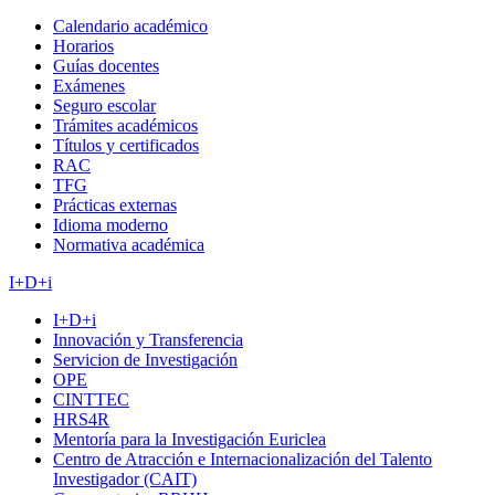
Calendario académico
Horarios
Guías docentes
Exámenes
Seguro escolar
Trámites académicos
Títulos y certificados
RAC
TFG
Prácticas externas
Idioma moderno
Normativa académica
I+D+i
I+D+i
Innovación y Transferencia
Servicion de Investigación
OPE
CINTTEC
HRS4R
Mentoría para la Investigación Euriclea
Centro de Atracción e Internacionalización del Talento
Investigador (CAIT)