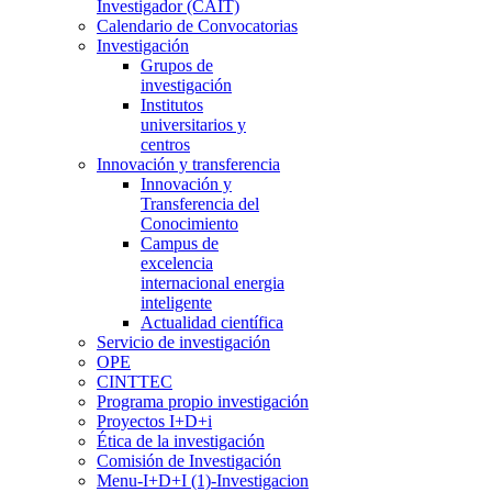
Investigador (CAIT)
Calendario de Convocatorias
Investigación
Grupos de
investigación
Institutos
universitarios y
centros
Innovación y transferencia
Innovación y
Transferencia del
Conocimiento
Campus de
excelencia
internacional energia
inteligente
Actualidad científica
Servicio de investigación
OPE
CINTTEC
Programa propio investigación
Proyectos I+D+i
Ética de la investigación
Comisión de Investigación
Menu-I+D+I (1)-Investigacion