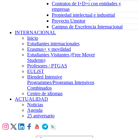
Contratos de I+D+i con entidades y
empresas
Propiedad intelectual e industrial
Proyecto Umotor
Campus de Excelencia Internacional
INTERNACIONAL
Inicio
Estudiantes internacionales
Erasmus+ y movilidad
Estudiantes Visitantes (Free Mover
Students)
Profesores / PTGAS
EULiST
Blended Intensive
Programmes/Programas Intensivos
Combinados
Centro de idiomas
ACTUALIDAD
Noticias
Agenda
25 aniversario