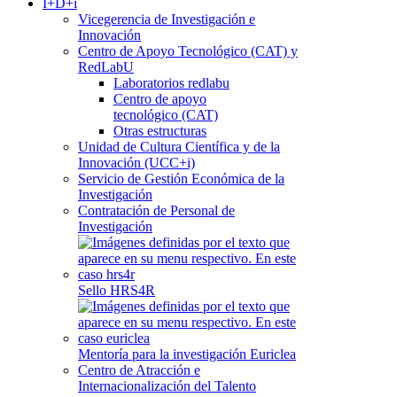
I+D+i
Vicegerencia de Investigación e
Innovación
Centro de Apoyo Tecnológico (CAT) y
RedLabU
Laboratorios redlabu
Centro de apoyo
tecnológico (CAT)
Otras estructuras
Unidad de Cultura Científica y de la
Innovación (UCC+i)
Servicio de Gestión Económica de la
Investigación
Contratación de Personal de
Investigación
Sello HRS4R
Mentoría para la investigación Euriclea
Centro de Atracción e
Internacionalización del Talento