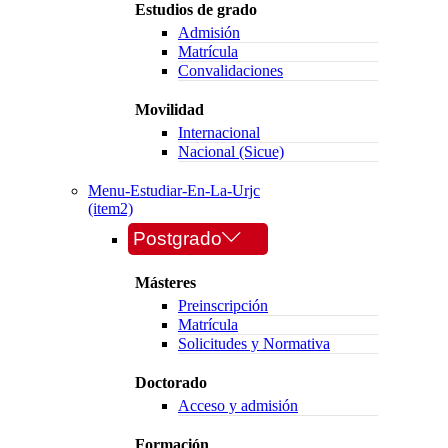
Estudios de grado
Admisión
Matrícula
Convalidaciones
Movilidad
Internacional
Nacional (Sicue)
Menu-Estudiar-En-La-Urjc
(item2)
Postgrado
Másteres
Preinscripción
Matrícula
Solicitudes y Normativa
Doctorado
Acceso y admisión
Formación