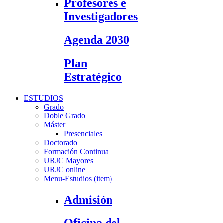
Profesores e
Investigadores
Agenda 2030
Plan
Estratégico
ESTUDIOS
Grado
Doble Grado
Máster
Presenciales
Doctorado
Formación Continua
URJC Mayores
URJC online
Menu-Estudios (item)
Admisión
Oficina del