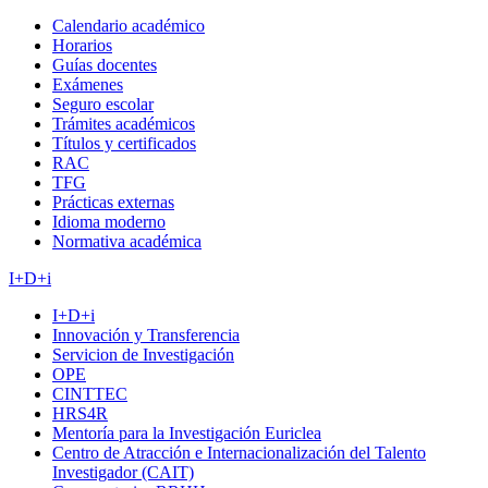
Calendario académico
Horarios
Guías docentes
Exámenes
Seguro escolar
Trámites académicos
Títulos y certificados
RAC
TFG
Prácticas externas
Idioma moderno
Normativa académica
I+D+i
I+D+i
Innovación y Transferencia
Servicion de Investigación
OPE
CINTTEC
HRS4R
Mentoría para la Investigación Euriclea
Centro de Atracción e Internacionalización del Talento
Investigador (CAIT)