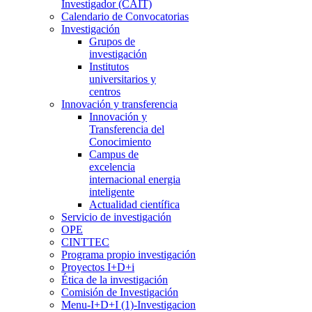
Investigador (CAIT)
Calendario de Convocatorias
Investigación
Grupos de
investigación
Institutos
universitarios y
centros
Innovación y transferencia
Innovación y
Transferencia del
Conocimiento
Campus de
excelencia
internacional energia
inteligente
Actualidad científica
Servicio de investigación
OPE
CINTTEC
Programa propio investigación
Proyectos I+D+i
Ética de la investigación
Comisión de Investigación
Menu-I+D+I (1)-Investigacion