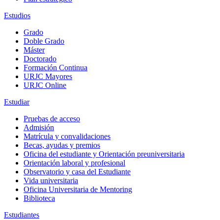
Estudios
Grado
Doble Grado
Máster
Doctorado
Formación Continua
URJC Mayores
URJC Online
Estudiar
Pruebas de acceso
Admisión
Matrícula y convalidaciones
Becas, ayudas y premios
Oficina del estudiante y Orientación preuniversitaria
Orientación laboral y profesional
Observatorio y casa del Estudiante
Vida universitaria
Oficina Universitaria de Mentoring
Biblioteca
Estudiantes