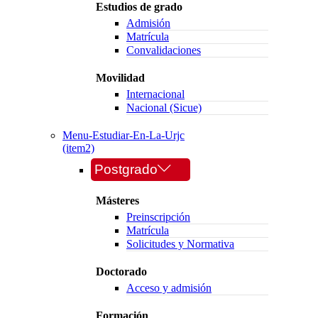
Estudios de grado
Admisión
Matrícula
Convalidaciones
Movilidad
Internacional
Nacional (Sicue)
Menu-Estudiar-En-La-Urjc
(item2)
Postgrado
Másteres
Preinscripción
Matrícula
Solicitudes y Normativa
Doctorado
Acceso y admisión
Formación