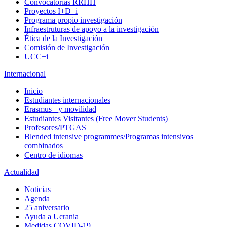
Convocatorias RRHH
Proyectos I+D+i
Programa propio investigación
Infraestruturas de apoyo a la investigación
Ética de la Investigación
Comisión de Investigación
UCC+i
Internacional
Inicio
Estudiantes internacionales
Erasmus+ y movilidad
Estudiantes Visitantes (Free Mover Students)
Profesores/PTGAS
Blended intensive programmes/Programas intensivos
combinados
Centro de idiomas
Actualidad
Noticias
Agenda
25 aniversario
Ayuda a Ucrania
Medidas COVID-19