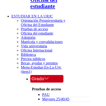
estudiante
ESTUDIAR EN LA URJC
Orientación Preuniversitaria y
Oficina del Estudiante
Pruebas de acceso
Oficina del estudiante
Admisión
Matrícula y convalidaciones
Vida universitaria
Oficina Internacional
Biblioteca
Precios públicos
Becas, ayudas y premios
Menu-Estudiar-En-La-Urjc
(item1)
Grado
Pruebas de acceso
PAU
Mayores 25/40/45