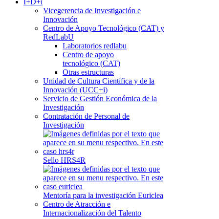
I+D+i
Vicegerencia de Investigación e
Innovación
Centro de Apoyo Tecnológico (CAT) y
RedLabU
Laboratorios redlabu
Centro de apoyo
tecnológico (CAT)
Otras estructuras
Unidad de Cultura Científica y de la
Innovación (UCC+i)
Servicio de Gestión Económica de la
Investigación
Contratación de Personal de
Investigación
Sello HRS4R
Mentoría para la investigación Euriclea
Centro de Atracción e
Internacionalización del Talento