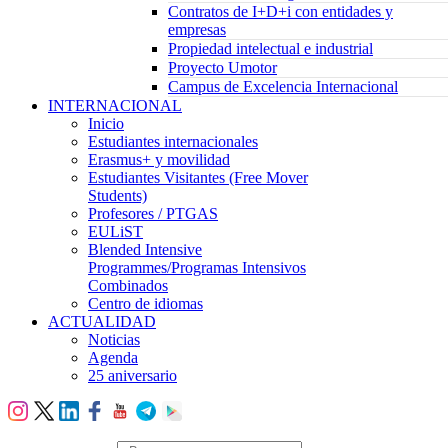
Contratos de I+D+i con entidades y
empresas
Propiedad intelectual e industrial
Proyecto Umotor
Campus de Excelencia Internacional
INTERNACIONAL
Inicio
Estudiantes internacionales
Erasmus+ y movilidad
Estudiantes Visitantes (Free Mover
Students)
Profesores / PTGAS
EULiST
Blended Intensive
Programmes/Programas Intensivos
Combinados
Centro de idiomas
ACTUALIDAD
Noticias
Agenda
25 aniversario