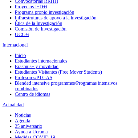
Convocatorias RRHH
Proyectos I+D+i
Programa propio investigación
Infraestruturas de apoyo a la investigación
Ética de la Investigación
Comisión de Investigación
UCC+i
Internacional
Inicio
Estudiantes internacionales
Erasmus+ y movilidad
Estudiantes Visitantes (Free Mover Students)
Profesores/PTGAS
Blended intensive programmes/Programas intensivos
combinados
Centro de idiomas
Actualidad
Noticias
Agenda
25 aniversario
Ayuda a Ucrania
Medidas COVID-19