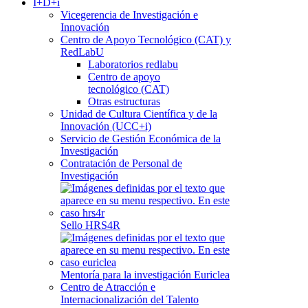
I+D+i
Vicegerencia de Investigación e
Innovación
Centro de Apoyo Tecnológico (CAT) y
RedLabU
Laboratorios redlabu
Centro de apoyo
tecnológico (CAT)
Otras estructuras
Unidad de Cultura Científica y de la
Innovación (UCC+i)
Servicio de Gestión Económica de la
Investigación
Contratación de Personal de
Investigación
Sello HRS4R
Mentoría para la investigación Euriclea
Centro de Atracción e
Internacionalización del Talento