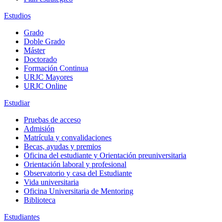
Estudios
Grado
Doble Grado
Máster
Doctorado
Formación Continua
URJC Mayores
URJC Online
Estudiar
Pruebas de acceso
Admisión
Matrícula y convalidaciones
Becas, ayudas y premios
Oficina del estudiante y Orientación preuniversitaria
Orientación laboral y profesional
Observatorio y casa del Estudiante
Vida universitaria
Oficina Universitaria de Mentoring
Biblioteca
Estudiantes