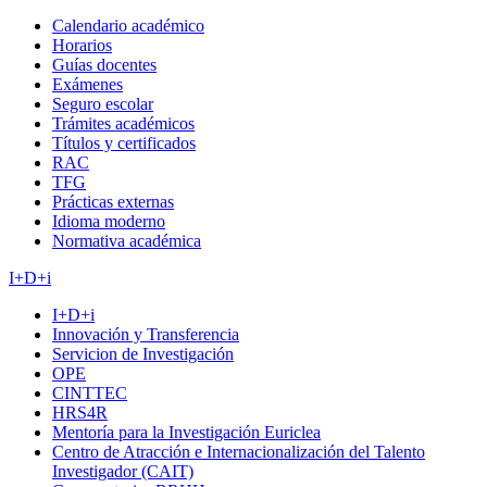
Calendario académico
Horarios
Guías docentes
Exámenes
Seguro escolar
Trámites académicos
Títulos y certificados
RAC
TFG
Prácticas externas
Idioma moderno
Normativa académica
I+D+i
I+D+i
Innovación y Transferencia
Servicion de Investigación
OPE
CINTTEC
HRS4R
Mentoría para la Investigación Euriclea
Centro de Atracción e Internacionalización del Talento
Investigador (CAIT)