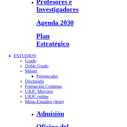
Profesores e
Investigadores
Agenda 2030
Plan
Estratégico
ESTUDIOS
Grado
Doble Grado
Máster
Presenciales
Doctorado
Formación Continua
URJC Mayores
URJC online
Menu-Estudios (item)
Admisión
Oficina del