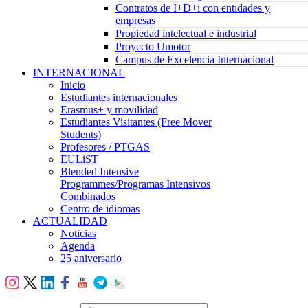
Contratos de I+D+i con entidades y
empresas
Propiedad intelectual e industrial
Proyecto Umotor
Campus de Excelencia Internacional
INTERNACIONAL
Inicio
Estudiantes internacionales
Erasmus+ y movilidad
Estudiantes Visitantes (Free Mover
Students)
Profesores / PTGAS
EULiST
Blended Intensive
Programmes/Programas Intensivos
Combinados
Centro de idiomas
ACTUALIDAD
Noticias
Agenda
25 aniversario