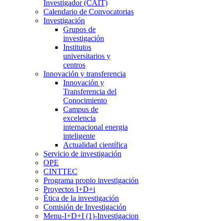
Investigador (CAIT)
Calendario de Convocatorias
Investigación
Grupos de
investigación
Institutos
universitarios y
centros
Innovación y transferencia
Innovación y
Transferencia del
Conocimiento
Campus de
excelencia
internacional energia
inteligente
Actualidad científica
Servicio de investigación
OPE
CINTTEC
Programa propio investigación
Proyectos I+D+i
Ética de la investigación
Comisión de Investigación
Menu-I+D+I (1)-Investigacion