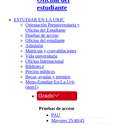
estudiante
ESTUDIAR EN LA URJC
Orientación Preuniversitaria y
Oficina del Estudiante
Pruebas de acceso
Oficina del estudiante
Admisión
Matrícula y convalidaciones
Vida universitaria
Oficina Internacional
Biblioteca
Precios públicos
Becas, ayudas y premios
Menu-Estudiar-En-La-Urjc
(item1)
Grado
Pruebas de acceso
PAU
Mayores 25/40/45