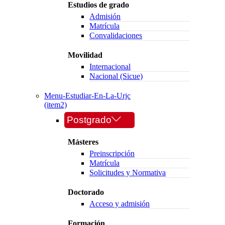
Estudios de grado
Admisión
Matrícula
Convalidaciones
Movilidad
Internacional
Nacional (Sicue)
Menu-Estudiar-En-La-Urjc
(item2)
Postgrado
Másteres
Preinscripción
Matrícula
Solicitudes y Normativa
Doctorado
Acceso y admisión
Formación