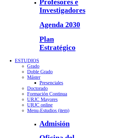
Profesores e
Investigadores
Agenda 2030
Plan
Estratégico
ESTUDIOS
Grado
Doble Grado
Máster
Presenciales
Doctorado
Formación Continua
URJC Mayores
URJC online
Menu-Estudios (item)
Admisión
Oficina del