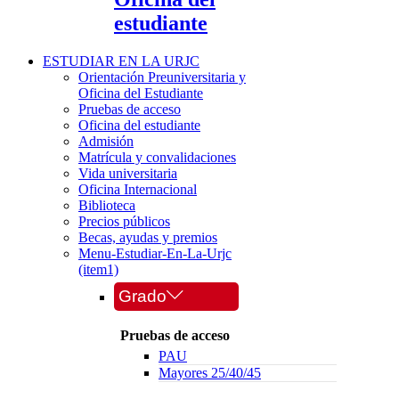
estudiante
ESTUDIAR EN LA URJC
Orientación Preuniversitaria y
Oficina del Estudiante
Pruebas de acceso
Oficina del estudiante
Admisión
Matrícula y convalidaciones
Vida universitaria
Oficina Internacional
Biblioteca
Precios públicos
Becas, ayudas y premios
Menu-Estudiar-En-La-Urjc
(item1)
Grado
Pruebas de acceso
PAU
Mayores 25/40/45