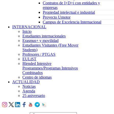
Contratos de I+D+i con entidades y
empresas
Propiedad intelectual e industrial
Proyecto Umotor
Campus de Excelencia Internacional
INTERNACIONAL
Inicio
Estudiantes internacionales
Erasmus+ y movilidad
Estudiantes Visitantes (Free Mover
Students)
Profesores / PTGAS
EULiST
Blended Intensive
Programmes/Programas Intensivos
Combinados
Centro de idiomas
ACTUALIDAD
Noticias
Agenda
25 aniversario