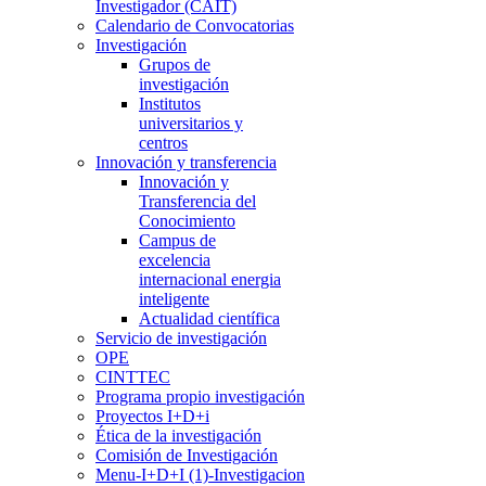
Investigador (CAIT)
Calendario de Convocatorias
Investigación
Grupos de
investigación
Institutos
universitarios y
centros
Innovación y transferencia
Innovación y
Transferencia del
Conocimiento
Campus de
excelencia
internacional energia
inteligente
Actualidad científica
Servicio de investigación
OPE
CINTTEC
Programa propio investigación
Proyectos I+D+i
Ética de la investigación
Comisión de Investigación
Menu-I+D+I (1)-Investigacion