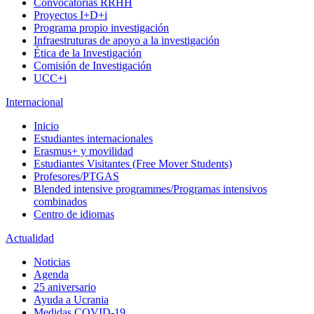
Convocatorias RRHH
Proyectos I+D+i
Programa propio investigación
Infraestruturas de apoyo a la investigación
Ética de la Investigación
Comisión de Investigación
UCC+i
Internacional
Inicio
Estudiantes internacionales
Erasmus+ y movilidad
Estudiantes Visitantes (Free Mover Students)
Profesores/PTGAS
Blended intensive programmes/Programas intensivos
combinados
Centro de idiomas
Actualidad
Noticias
Agenda
25 aniversario
Ayuda a Ucrania
Medidas COVID-19