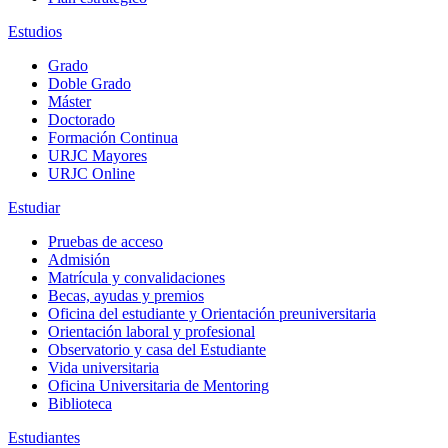
Estudios
Grado
Doble Grado
Máster
Doctorado
Formación Continua
URJC Mayores
URJC Online
Estudiar
Pruebas de acceso
Admisión
Matrícula y convalidaciones
Becas, ayudas y premios
Oficina del estudiante y Orientación preuniversitaria
Orientación laboral y profesional
Observatorio y casa del Estudiante
Vida universitaria
Oficina Universitaria de Mentoring
Biblioteca
Estudiantes