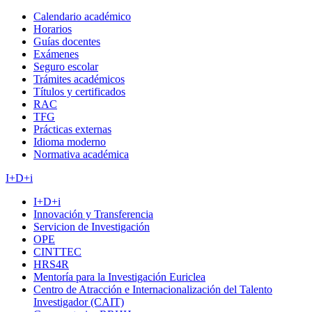
Calendario académico
Horarios
Guías docentes
Exámenes
Seguro escolar
Trámites académicos
Títulos y certificados
RAC
TFG
Prácticas externas
Idioma moderno
Normativa académica
I+D+i
I+D+i
Innovación y Transferencia
Servicion de Investigación
OPE
CINTTEC
HRS4R
Mentoría para la Investigación Euriclea
Centro de Atracción e Internacionalización del Talento
Investigador (CAIT)