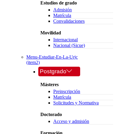
Estudios de grado
Admisión
Matrícula
Convalidaciones
Movilidad
Internacional
Nacional (Sicue)
Menu-Estudiar-En-La-Urjc
(item2)
Postgrado
Másteres
Preinscripción
Matrícula
Solicitudes y Normativa
Doctorado
Acceso y admisión
Formación