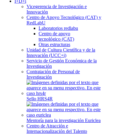
I+D+i
Vicegerencia de Investigación e
Innovación
Centro de Apoyo Tecnológico (CAT) y
RedLabU
Laboratorios redlabu
Centro de apoyo
tecnológico (CAT)
Otras estructuras
Unidad de Cultura Científica y de la
Innovación (UCC+i)
Servicio de Gestión Económica de la
Investigación
Contratación de Personal de
Investigación
Sello HRS4R
Mentoría para la investigación Euriclea
Centro de Atracción e
Internacionalización del Talento