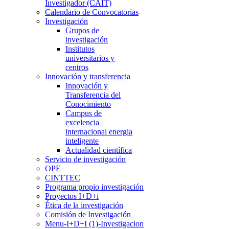
Investigador (CAIT)
Calendario de Convocatorias
Investigación
Grupos de
investigación
Institutos
universitarios y
centros
Innovación y transferencia
Innovación y
Transferencia del
Conocimiento
Campus de
excelencia
internacional energia
inteligente
Actualidad científica
Servicio de investigación
OPE
CINTTEC
Programa propio investigación
Proyectos I+D+i
Ética de la investigación
Comisión de Investigación
Menu-I+D+I (1)-Investigacion