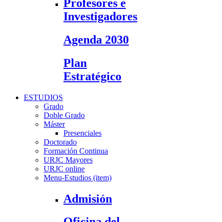
Profesores e
Investigadores
Agenda 2030
Plan
Estratégico
ESTUDIOS
Grado
Doble Grado
Máster
Presenciales
Doctorado
Formación Continua
URJC Mayores
URJC online
Menu-Estudios (item)
Admisión
Oficina del