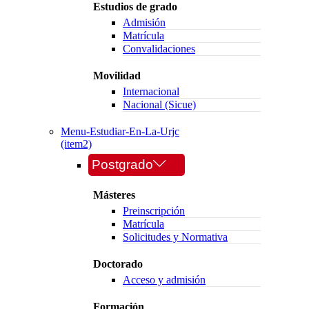
Estudios de grado
Admisión
Matrícula
Convalidaciones
Movilidad
Internacional
Nacional (Sicue)
Menu-Estudiar-En-La-Urjc
(item2)
Postgrado
Másteres
Preinscripción
Matrícula
Solicitudes y Normativa
Doctorado
Acceso y admisión
Formación