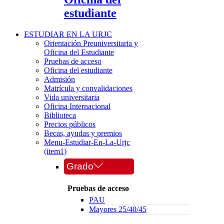
estudiante
ESTUDIAR EN LA URJC
Orientación Preuniversitaria y
Oficina del Estudiante
Pruebas de acceso
Oficina del estudiante
Admisión
Matrícula y convalidaciones
Vida universitaria
Oficina Internacional
Biblioteca
Precios públicos
Becas, ayudas y premios
Menu-Estudiar-En-La-Urjc
(item1)
Grado
Pruebas de acceso
PAU
Mayores 25/40/45