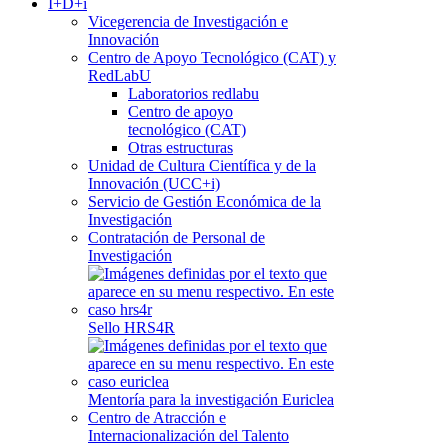
I+D+i
Vicegerencia de Investigación e
Innovación
Centro de Apoyo Tecnológico (CAT) y
RedLabU
Laboratorios redlabu
Centro de apoyo
tecnológico (CAT)
Otras estructuras
Unidad de Cultura Científica y de la
Innovación (UCC+i)
Servicio de Gestión Económica de la
Investigación
Contratación de Personal de
Investigación
Sello HRS4R
Mentoría para la investigación Euriclea
Centro de Atracción e
Internacionalización del Talento