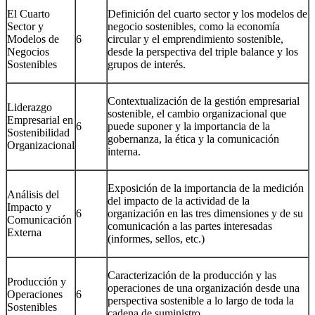
El Cuarto
Definición del cuarto sector y los modelos de
Sector y
negocio sostenibles, como la economía
Modelos de
6
circular y el emprendimiento sostenible,
Negocios
desde la perspectiva del triple balance y los
Sostenibles
grupos de interés.
Contextualización de la gestión empresarial
Liderazgo
sostenible, el cambio organizacional que
Empresarial en
6
puede suponer y la importancia de la
Sostenibilidad
gobernanza, la ética y la comunicación
Organizacional
interna.
Exposición de la importancia de la medición
Análisis del
del impacto de la actividad de la
Impacto y
6
organización en las tres dimensiones y de su
Comunicación
comunicación a las partes interesadas
Externa
(informes, sellos, etc.)
Caracterización de la producción y las
Producción y
operaciones de una organización desde una
Operaciones
6
perspectiva sostenible a lo largo de toda la
Sostenibles
cadena de suministro.