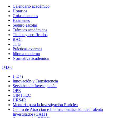
Calendario académico
Horarios
Guías docentes
Exámenes
Seguro escolar
Trámites académicos
Títulos y certificados
RAC
TFG
Prácticas externas
Idioma moderno
Normativa académica
I+D+i
I+D+i
Innovación y Transferencia
Servicion de Investigación
OPE
CINTTEC
HRS4R
Mentoría para la Investigación Euriclea
Centro de Atracción e Internacionalización del Talento
Investigador (CAIT)