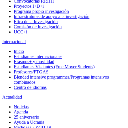
Convocatorias RRHH
Proyectos I+D+i
Programa propio investigación
Infraestruturas de apoyo a la investigación
Ética de la Investigación
Comisión de Investigación
UCC+i
Internacional
Inicio
Estudiantes internacionales
Erasmus+ y movilidad
Estudiantes Visitantes (Free Mover Students)
Profesores/PTGAS
Blended intensive programmes/Programas intensivos
combinados
Centro de idiomas
Actualidad
Noticias
Agenda
25 aniversario
Ayuda a Ucrania
Medidas COVID-19