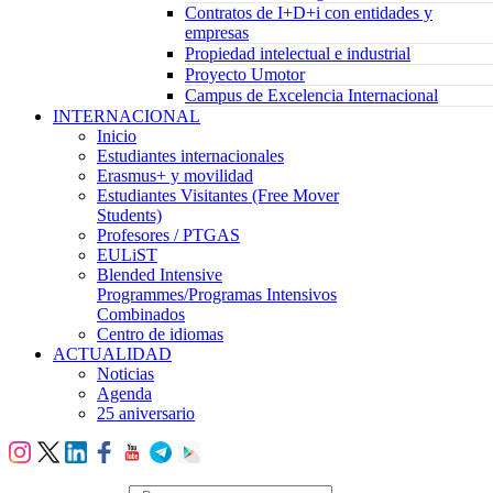
Contratos de I+D+i con entidades y
empresas
Propiedad intelectual e industrial
Proyecto Umotor
Campus de Excelencia Internacional
INTERNACIONAL
Inicio
Estudiantes internacionales
Erasmus+ y movilidad
Estudiantes Visitantes (Free Mover
Students)
Profesores / PTGAS
EULiST
Blended Intensive
Programmes/Programas Intensivos
Combinados
Centro de idiomas
ACTUALIDAD
Noticias
Agenda
25 aniversario