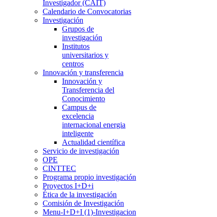
Investigador (CAIT)
Calendario de Convocatorias
Investigación
Grupos de
investigación
Institutos
universitarios y
centros
Innovación y transferencia
Innovación y
Transferencia del
Conocimiento
Campus de
excelencia
internacional energia
inteligente
Actualidad científica
Servicio de investigación
OPE
CINTTEC
Programa propio investigación
Proyectos I+D+i
Ética de la investigación
Comisión de Investigación
Menu-I+D+I (1)-Investigacion