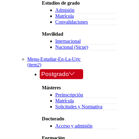
Estudios de grado
Admisión
Matrícula
Convalidaciones
Movilidad
Internacional
Nacional (Sicue)
Menu-Estudiar-En-La-Urjc
(item2)
Postgrado
Másteres
Preinscripción
Matrícula
Solicitudes y Normativa
Doctorado
Acceso y admisión
Formación