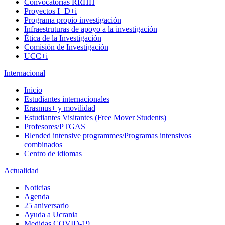
Convocatorias RRHH
Proyectos I+D+i
Programa propio investigación
Infraestruturas de apoyo a la investigación
Ética de la Investigación
Comisión de Investigación
UCC+i
Internacional
Inicio
Estudiantes internacionales
Erasmus+ y movilidad
Estudiantes Visitantes (Free Mover Students)
Profesores/PTGAS
Blended intensive programmes/Programas intensivos
combinados
Centro de idiomas
Actualidad
Noticias
Agenda
25 aniversario
Ayuda a Ucrania
Medidas COVID-19