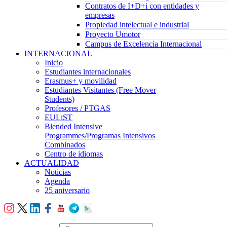
Contratos de I+D+i con entidades y
empresas
Propiedad intelectual e industrial
Proyecto Umotor
Campus de Excelencia Internacional
INTERNACIONAL
Inicio
Estudiantes internacionales
Erasmus+ y movilidad
Estudiantes Visitantes (Free Mover
Students)
Profesores / PTGAS
EULiST
Blended Intensive
Programmes/Programas Intensivos
Combinados
Centro de idiomas
ACTUALIDAD
Noticias
Agenda
25 aniversario