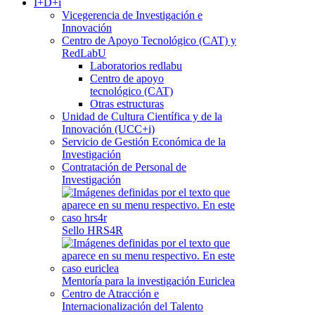
I+D+i
Vicegerencia de Investigación e
Innovación
Centro de Apoyo Tecnológico (CAT) y
RedLabU
Laboratorios redlabu
Centro de apoyo
tecnológico (CAT)
Otras estructuras
Unidad de Cultura Científica y de la
Innovación (UCC+i)
Servicio de Gestión Económica de la
Investigación
Contratación de Personal de
Investigación
Sello HRS4R
Mentoría para la investigación Euriclea
Centro de Atracción e
Internacionalización del Talento