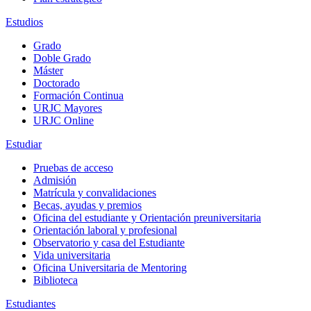
Estudios
Grado
Doble Grado
Máster
Doctorado
Formación Continua
URJC Mayores
URJC Online
Estudiar
Pruebas de acceso
Admisión
Matrícula y convalidaciones
Becas, ayudas y premios
Oficina del estudiante y Orientación preuniversitaria
Orientación laboral y profesional
Observatorio y casa del Estudiante
Vida universitaria
Oficina Universitaria de Mentoring
Biblioteca
Estudiantes