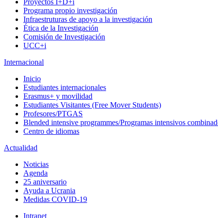
Proyectos I+D+i
Programa propio investigación
Infraestruturas de apoyo a la investigación
Ética de la Investigación
Comisión de Investigación
UCC+i
Internacional
Inicio
Estudiantes internacionales
Erasmus+ y movilidad
Estudiantes Visitantes (Free Mover Students)
Profesores/PTGAS
Blended intensive programmes/Programas intensivos combinad
Centro de idiomas
Actualidad
Noticias
Agenda
25 aniversario
Ayuda a Ucrania
Medidas COVID-19
Intranet