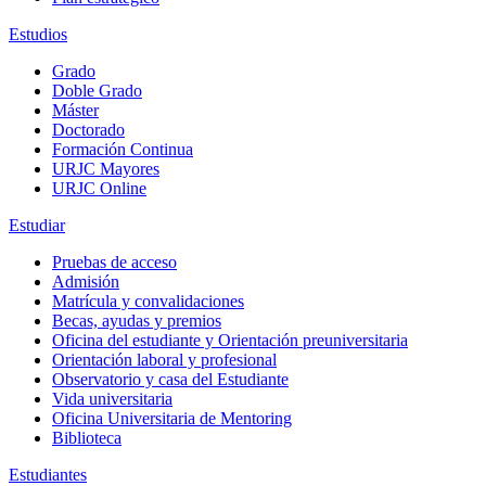
Estudios
Grado
Doble Grado
Máster
Doctorado
Formación Continua
URJC Mayores
URJC Online
Estudiar
Pruebas de acceso
Admisión
Matrícula y convalidaciones
Becas, ayudas y premios
Oficina del estudiante y Orientación preuniversitaria
Orientación laboral y profesional
Observatorio y casa del Estudiante
Vida universitaria
Oficina Universitaria de Mentoring
Biblioteca
Estudiantes