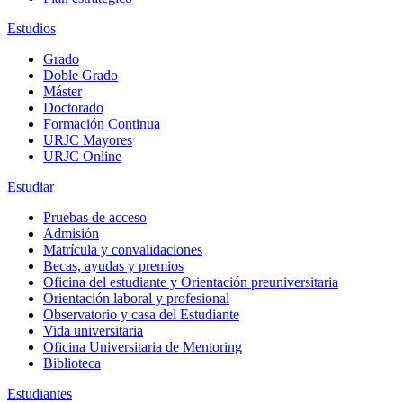
Estudios
Grado
Doble Grado
Máster
Doctorado
Formación Continua
URJC Mayores
URJC Online
Estudiar
Pruebas de acceso
Admisión
Matrícula y convalidaciones
Becas, ayudas y premios
Oficina del estudiante y Orientación preuniversitaria
Orientación laboral y profesional
Observatorio y casa del Estudiante
Vida universitaria
Oficina Universitaria de Mentoring
Biblioteca
Estudiantes