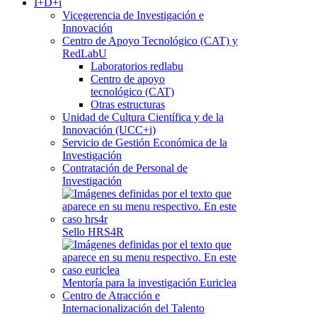
I+D+i
Vicegerencia de Investigación e
Innovación
Centro de Apoyo Tecnológico (CAT) y
RedLabU
Laboratorios redlabu
Centro de apoyo
tecnológico (CAT)
Otras estructuras
Unidad de Cultura Científica y de la
Innovación (UCC+i)
Servicio de Gestión Económica de la
Investigación
Contratación de Personal de
Investigación
Sello HRS4R
Mentoría para la investigación Euriclea
Centro de Atracción e
Internacionalización del Talento