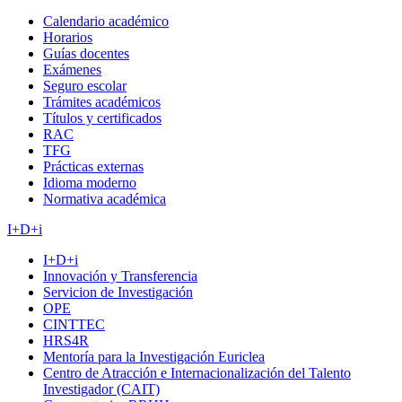
Calendario académico
Horarios
Guías docentes
Exámenes
Seguro escolar
Trámites académicos
Títulos y certificados
RAC
TFG
Prácticas externas
Idioma moderno
Normativa académica
I+D+i
I+D+i
Innovación y Transferencia
Servicion de Investigación
OPE
CINTTEC
HRS4R
Mentoría para la Investigación Euriclea
Centro de Atracción e Internacionalización del Talento
Investigador (CAIT)