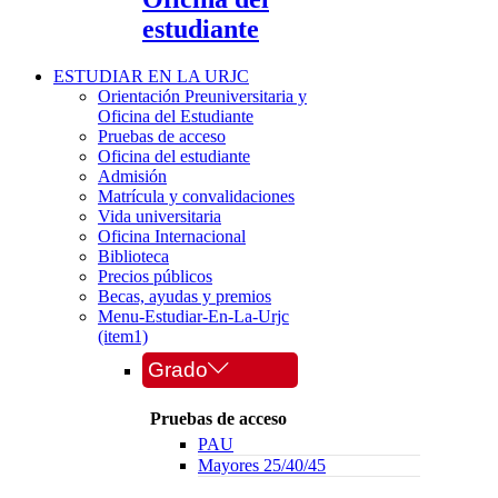
estudiante
ESTUDIAR EN LA URJC
Orientación Preuniversitaria y
Oficina del Estudiante
Pruebas de acceso
Oficina del estudiante
Admisión
Matrícula y convalidaciones
Vida universitaria
Oficina Internacional
Biblioteca
Precios públicos
Becas, ayudas y premios
Menu-Estudiar-En-La-Urjc
(item1)
Grado
Pruebas de acceso
PAU
Mayores 25/40/45