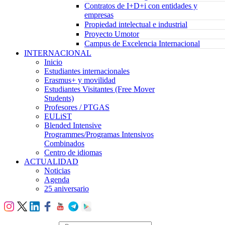
Contratos de I+D+i con entidades y
empresas
Propiedad intelectual e industrial
Proyecto Umotor
Campus de Excelencia Internacional
INTERNACIONAL
Inicio
Estudiantes internacionales
Erasmus+ y movilidad
Estudiantes Visitantes (Free Mover
Students)
Profesores / PTGAS
EULiST
Blended Intensive
Programmes/Programas Intensivos
Combinados
Centro de idiomas
ACTUALIDAD
Noticias
Agenda
25 aniversario