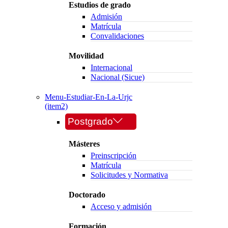
Estudios de grado
Admisión
Matrícula
Convalidaciones
Movilidad
Internacional
Nacional (Sicue)
Menu-Estudiar-En-La-Urjc
(item2)
Postgrado
Másteres
Preinscripción
Matrícula
Solicitudes y Normativa
Doctorado
Acceso y admisión
Formación