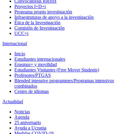
Convocatorias RRHH
Proyectos I+D+i
Programa propio investigación
Infraestruturas de apoyo a la investigación
Ética de la Investigación
Comisión de Investigación
UCC+i
Internacional
Inicio
Estudiantes internacionales
Erasmus+ y movilidad
Estudiantes Visitantes (Free Mover Students)
Profesores/PTGAS
Blended intensive programmes/Programas intensivos
combinados
Centro de idiomas
Actualidad
Noticias
Agenda
25 aniversario
Ayuda a Ucrania
Medidas COVID-19