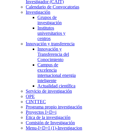
Investigador (CAIT)
Calendario de Convocatorias
Investigación
Grupos de
investigación
Institutos
universitarios y
centros
Innovación y transferencia
Innovación y
Transferencia del
Conocimiento
Campus de
excelencia
internacional energia
inteligente
Actualidad científica
Servicio de investigación
OPE
CINTTEC
Programa propio investigación
Proyectos I+D+i
Ética de la investigación
Comisión de Investigación
Menu-I+D+I (1)-Investigacion