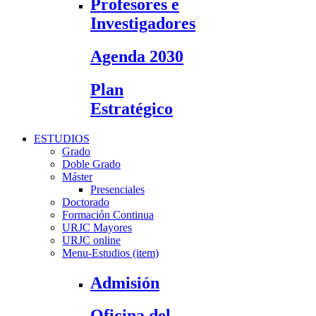
Profesores e
Investigadores
Agenda 2030
Plan
Estratégico
ESTUDIOS
Grado
Doble Grado
Máster
Presenciales
Doctorado
Formación Continua
URJC Mayores
URJC online
Menu-Estudios (item)
Admisión
Oficina del